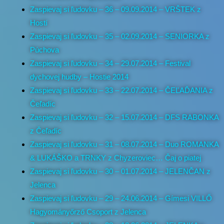
Zaspievaj si ľudovku – 36 – 09.09.2014 – VRŠTEK z
Hostí
Zaspievaj si ľudovku – 35 – 02.09.2014 – SENIORKA z
Púchova
Zaspievaj si ľudovku – 34 – 29.07.2014 – Festival
dychovej hudby – Hostie 2014
Zaspievaj si ľudovku – 33 – 22.07.2014 – ČEĽAĎANIA z
Čeľadíc
Zaspievaj si ľudovku – 32 – 15.07.2014 – DFS RABONKA
z Čeľadíc
Zaspievaj si ľudovku – 31 – 08.07.2014 – Duo ROMANKA
& LUKÁŠKO a TRNKY z Chyzeroviec… Čaj o piatej
Zaspievaj si ľudovku – 30 – 01.07.2014 – JELENČAN z
Jelenca
Zaspievaj si ľudovku – 29 – 24.06.2014 – Gímesi VILLŐ
Hagyományőrző Csoport z Jelenca