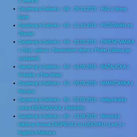
z Jelenca
Zaspievaj si ľudovku – 66 – 28.10.2015 – HÁJ z Novej
Bane
Zaspievaj si ľudovku – 65 – 21.10.2015 – POŽITAVAN zo
Žitavian
Zaspievaj si ľudovku – 64 – 23.09.2015 – DRIEŇOVANKA
z Obýc spieva v Slovenskom dome v Prahe (zábava po
vystúpení)
Zaspievaj si ľudovku – 63 – 16.09.2015 – BAŽALIČKA z
Príbeliec a Plachtiniec
Zaspievaj si ľudovku – 62 – 09.09.2015 – NIMNIČANKA z
Nimnice
Zaspievaj si ľudovku – 61 – 02.09.2015 – heligonkárka
Lenka MEDŇANSKÁ z Medného
Zaspievaj si ľudovku – 60 – 19.08.2015 – Nimnický
folklórny festival ZASPIEVAJ SI ĽUDOVKU (1.roč.) v
Kúpeľoch Nimnica