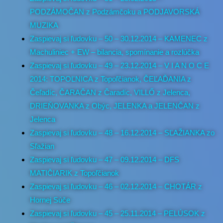
PODZÁMOČAN z Podzámčoku a PODJAVORSKÁ
MUZIKA
Zaspievaj si ľudovku – 50 – 30.12.2014 – KAMENEC z
Machuliniec + EW – bilancia, spomínanie a rozlúčka
Zaspievaj si ľudovku – 49 – 23.12.2014 – V I A N O C E
2014: TOPOĽNICA z Topoľčianok, ČEĽAĎANIA z
Čeľadíc, ČARAČAN z Čaradíc, VILLŐ z Jelenca,
DRIEŇOVANKA z Obýc, JELENKA a JELENČAN z
Jelenca
Zaspievaj si ľudovku – 48 – 16.12.2014 – SĽAŽIANKA zo
Sľažian
Zaspievaj si ľudovku – 47 – 09.12.2014 – DFS
MATIČIARIK z Topoľčianok
Zaspievaj si ľudovku – 46 – 02.12.2014 – CHOTÁR z
Hornej Súče
Zaspievaj si ľudovku – 45 – 25.11.2014 – PELÚSOK z