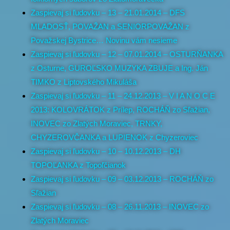
Zaspievaj si ľudovku – 13 – 21.01.2014 – DFS
MLADOSŤ, POVAŽAN a SENIORPOVAŽAN z
Považskej Bystrice… Novinu vám nesieme
Zaspievaj si ľudovku – 12 – 07.01.2014 – OSTURŇANKA
z Osturne, GUROĽSKO MUZYKA ZBUJE a Ing. Ján
TIMKO z Liptovského Mikuláša
Zaspievaj si ľudovku – 11 – 24.12.2013 – V I A N O C E
2013: KOLOVRÁTOK z Prílep, ROCHÁŇ zo Sľažian,
INOVEC zo Zlatých Moraviec, TRNKY,
CHYZEROVČANKA a LUPIENOK z Chyzeroviec
Zaspievaj si ľudovku – 10 – 10.12.2013 – DH
TOPOĽANKA z Topoľčianok
Zaspievaj si ľudovku – 09 – 03.12.2013 – ROCHÁŇ zo
Sľažian
Zaspievaj si ľudovku – 08 – 26.11.2013 – INOVEC zo
Zlatých Moraviec