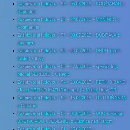
Zaspievaj si ľudovku – 59 – 05.08.2015 – PODŽIARAN z
Papradna
Zaspievaj si ľudovku – 58 – 22.07.2015 – MANÍNEC z
Podmanína
Zaspievaj si ľudovku – 57 – 08.07.2015 – DÚBRAVA z
Jasenice
Zaspievaj si ľudovku – 56 – 24.06.2015 – DRÍST (rock-
folklór) z Ilavy
Zaspievaj si ľudovku – 55 – 27.05.2015 – spevák Ing.
Michal SEREDIČ z Čeľadíc
Zaspievaj si ľudovku – 54 – 29.04.2015 – PEPINO BAND
(Josef PEPINO MATURA a spol.) z Kutnej Hory, ČR
Zaspievaj si ľudovku – 53 – 15.04.2015 – OSTURŇANKA
z Osturne
Zaspievaj si ľudovku – 52 – 01.04.2015 – DUO s Máriou
BAGÍNOVOU a JESIENKA z Dubnice nad Váhom
Zaspievaj si ľudovku – 51 – 25.02.2015 –