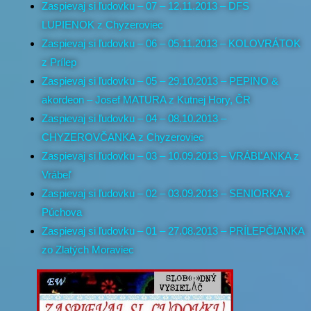
Zaspievaj si ľudovku – 07 – 12.11.2013 – DFS
LUPIENOK z Chyzeroviec
Zaspievaj si ľudovku – 06 – 05.11.2013 – KOLOVRÁTOK
z Prílep
Zaspievaj si ľudovku – 05 – 29.10.2013 – PEPINO &
akordeon – Josef MATURA z Kutnej Hory, ČR
Zaspievaj si ľudovku – 04 – 08.10.2013 –
CHYZEROVČANKA z Chyzeroviec
Zaspievaj si ľudovku – 03 – 10.09.2013 – VRÁBĽANKA z
Vrábeľ
Zaspievaj si ľudovku – 02 – 03.09.2013 – SENIORKA z
Púchova
Zaspievaj si ľudovku – 01 – 27.08.2013 – PRÍLEPČIANKA
zo Zlatých Moraviec