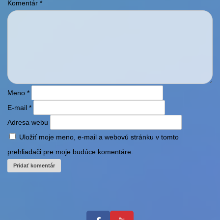
Komentár
*
Meno
*
E-mail
*
Adresa webu
Uložiť moje meno, e-mail a webovú stránku v tomto
prehliadači pre moje budúce komentáre.