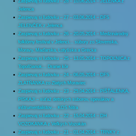
Zaspievaj si ľudovku – 28 – 10.06.2014 – JELENKA z
Jelenca
Zaspievaj si ľudovku – 27 – 03.06.2014 – DFS
JELENČEK z Jelenca
Zaspievaj si ľudovku – 26 – 20.05.2014 – Medzinárodný
folklórny festival v Jelenci… súbory zo Slovenska,
Moravy, Maďarska, Lotyšska a Grécka
Zaspievaj si ľudovku – 25 – 13.05.2014 – TOPOĽNICA z
Topoľčianok… Dranie kôr
Zaspievaj si ľudovku – 24 – 06.05.2014 – DFS
ZLATŇANKA zo Zlatých Moraviec
Zaspievaj si ľudovku – 23 – 29.04.2014 – PÍŠŤALENKA,
PÍSKAJ! – súťaž detských súborov, spevákov a
inštrumentalistov… KOS Nitra
Zaspievaj si ľudovku – 22 – 15.04.2014 – DH
VOZOKANKA z Veľkých Vozokán
Zaspievaj si ľudovku – 21 – 01.04.2014 – TRNKY z