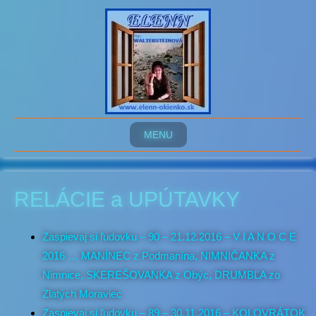
MENU
RELÁCIE a UPÚTAVKY
Zaspievaj si ľudovku – 90 – 21.12.2016 – V I A N O C E
2016 … MANÍNEC z Podmanína, NIMNIČANKA z
Nimnice, SKEREŠOVANKA z Obýc, DRUMBĽA zo
Zlatých Moraviec
Zaspievaj si ľudovku – 89 – 30.11.2016 – KOLOVRÁTOK