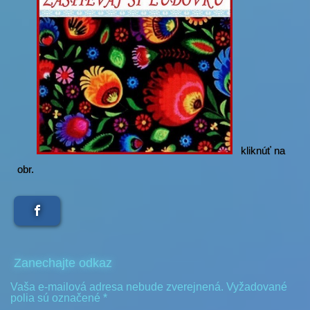
kliknúť na
obr.
Zanechajte odkaz
Vaša e-mailová adresa nebude zverejnená.
Vyžadované
polia sú označené
*