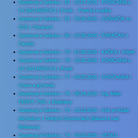
Zaspievaj si ľudovku – 82 – 13.07.2016 – PONIČANIA a
ĽH ZACHAROVCI z Poník… Ponická svadba
Zaspievaj si ľudovku – 81 – 29.06.2016 – ZUŠKÁČIK zo
ZUŠ v Tlmačoch
Zaspievaj si ľudovku – 80 – 15.06.2016 – ČARAČAN z
Čaradíc
Zaspievaj si ľudovku – 79 – 01.06.2016 – KAŠKA z Vrábeľ
Zaspievaj si ľudovku – 78 – 18.05.2016 – PONIČANIA a
ĽH ZACHAROVCI z Poník
Zaspievaj si ľudovku – 77 – 04.05.2016 – CHOČANKA z
Choče a jej hostia
Zaspievaj si ľudovku – 76 – 06.04.2016 – Ing. Milan
PERNÝ, PhD. z Bratislavy
Zaspievaj si ľudovku – 75 – 23.03.2016 – SSk pri Klube
dôchodcov v Dolných Ozorovciach (Bánovce nad
Bebravou)
Zaspievaj si ľudovku – 74 – 09.03.2016 – VESELÍ