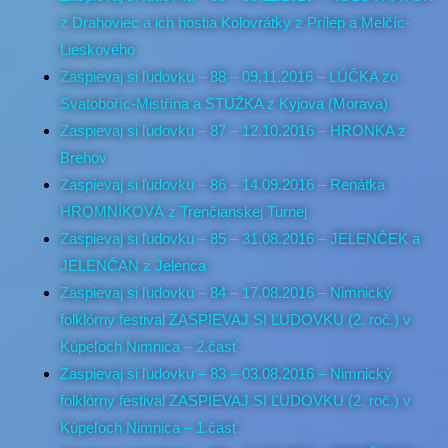
z Drahoviec a ich hostia Kolovrátky z Prílep a Melčíc-
Lieskového
Zaspievaj si ľudovku – 88 – 09.11.2016 – LÚČKA zo
Svatoboříc-Mistřína a STUŽKA z Kyjova (Morava)
Zaspievaj si ľudovku – 87 – 12.10.2016 – HRONKA z
Brehov
Zaspievaj si ľudovku – 86 – 14.09.2016 – Renátka
HROMNÍKOVÁ z Trenčianskej Turnej
Zaspievaj si ľudovku – 85 – 31.08.2016 – JELENČEK a
JELENČAN z Jelenca
Zaspievaj si ľudovku – 84 – 17.08.2016 – Nimnický
folklórny festival ZASPIEVAJ SI ĽUDOVKU (2. roč.) v
Kúpeľoch Nimnica – 2.časť
Zaspievaj si ľudovku – 83 – 03.08.2016 – Nimnický
folklórny festival ZASPIEVAJ SI ĽUDOVKU (2. roč.) v
Kúpeľoch Nimnica – 1.časť