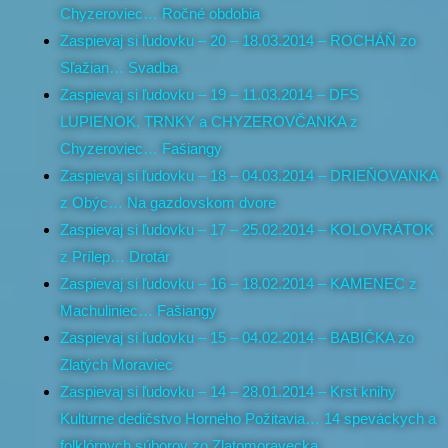
Chyzeroviec… Ročné obdobia
Zaspievaj si ľudovku – 20 – 18.03.2014 – ROCHÁŇ zo
Sľažian… Svadba
Zaspievaj si ľudovku – 19 – 11.03.2014 – DFS
LUPIENOK, TRNKY a CHYZEROVČANKA z
Chyzeroviec… Fašiangy
Zaspievaj si ľudovku – 18 – 04.03.2014 – DRIEŇOVANKA
z Obýc… Na gazdovskom dvore
Zaspievaj si ľudovku – 17 – 25.02.2014 – KOLOVRÁTOK
z Prílep… Drotár
Zaspievaj si ľudovku – 16 – 18.02.2014 – KAMENEC z
Machuliniec… Fašiangy
Zaspievaj si ľudovku – 15 – 04.02.2014 – BABIČKA zo
Zlatých Moraviec
Zaspievaj si ľudovku – 14 – 28.01.2014 – Krst knihy
Kultúrne dedičstvo Horného Požitavia… 14 speváckych a
folklórnych súborov zo Zlatomoravecka