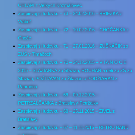
CHLAPI z Veľkých Kozmáloviec
Zaspievaj si ľudovku – 73 – 24.02.2016 – BRIEZKA z
Vrábeľ
Zaspievaj si ľudovku – 72 – 10.02.2016 – CHOČANKA z
Choče
Zaspievaj si ľudovku – 71 – 27.01.2016 – ZUŠKÁČIK zo
ZUŠ v Tlmačoch
Zaspievaj si ľudovku – 70 – 24.12.2015 – V I A N O C E
2015 – SĽAŽIANKA zo Sľažian, ROCHÁŇ a deti zo ZŠ zo
Sľažian, POŽITAVAN zo Žitavian a PODŽIARAN z
Papradna
Zaspievaj si ľudovku – 69 – 09.12.2015 –
PETRŽALČANKA z Bratislavy-Petržalky
Zaspievaj si ľudovku – 68 – 25.11.2015 – ŽIVEL z
Bratislavy
Zaspievaj si ľudovku – 67 – 11.11.2015 – RETRO BAND