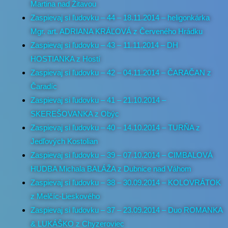
Martina nad Žitavou
Zaspievaj si ľudovku – 44 – 18.11.2014 – heligonkárka
Mgr. art. ADRIANA KRÁĽOVÁ z Červeného Hrádku
Zaspievaj si ľudovku – 43 – 11.11.2014 – DH
HOSTIANKA z Hostí
Zaspievaj si ľudovku – 42 – 04.11.2014 – ČARAČAN z
Čaradíc
Zaspievaj si ľudovku – 41 – 21.10.2014 –
SKEREŠOVANKA z Obýc
Zaspievaj si ľudovku – 40 – 14.10.2014 – TURŇA z
Jedľových Kostolian
Zaspievaj si ľudovku – 39 – 07.10.2014 – CIMBALOVÁ
HUDBA Michala BALÁŽA z Dubnice nad Váhom
Zaspievaj si ľudovku – 38 – 30.09.2014 – KOLOVRÁTOK
z Melčíc-Lieskového
Zaspievaj si ľudovku – 37 – 23.09.2014 – Duo ROMANKA
& LUKÁŠKO z Chyzeroviec