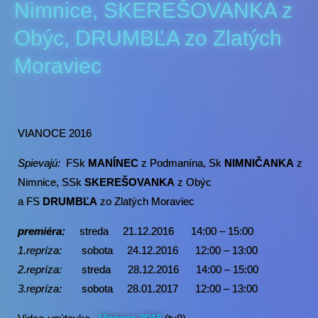
Nimnice, SKEREŠOVANKA z
Obýc, DRUMBĽA zo Zlatých
Moraviec
VIANOCE 2016
Spievajú:
FSk
MANÍNEC
z Podmanína, Sk
NIMNIČANKA
z
Nimnice, SSk
SKEREŠOVANKA
z Obýc
a FS
DRUMBĽA
zo Zlatých Moraviec
premiéra:
streda 21.12.2016 14:00 – 15:00
1.repríza:
sobota 24.12.2016 12:00 – 13:00
2.repríza:
streda
28.12.2016
14:00 – 15:00
3.repríza:
sobota 28.01.2017 12:00 – 13:00