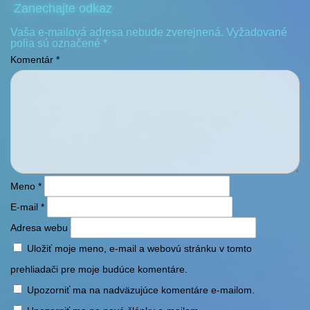
Zanechajte odkaz
Vaša e-mailová adresa nebude zverejnená.
Vyžadované
polia sú označené
*
Komentár
*
Meno
*
E-mail
*
Adresa webu
Uložiť moje meno, e-mail a webovú stránku v tomto
prehliadači pre moje budúce komentáre.
Upozorniť ma na nadväzujúce komentáre e-mailom.