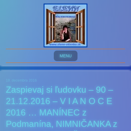
MENU
18. decembra 2016
Zaspievaj si ľudovku – 90 –
21.12.2016 – V I A N O C E
2016 … MANÍNEC z
Podmanína, NIMNIČANKA z