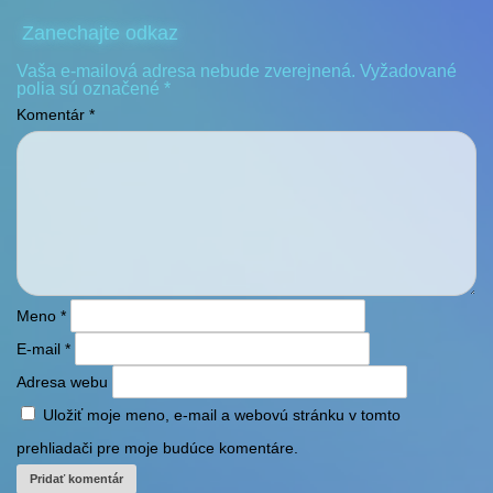
Zanechajte odkaz
Vaša e-mailová adresa nebude zverejnená.
Vyžadované
polia sú označené
*
Komentár
*
Meno
*
E-mail
*
Adresa webu
Uložiť moje meno, e-mail a webovú stránku v tomto
prehliadači pre moje budúce komentáre.