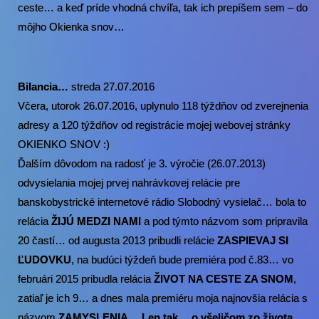
ceste… a keď príde vhodná chvíľa, tak ich prepíšem sem – do
môjho Okienka snov…
Bilancia…
streda 27.07.2016
Včera, utorok 26.07.2016, uplynulo 118 týždňov od zverejnenia
adresy a 120 týždňov od registrácie mojej webovej stránky
OKIENKO SNOV
:)
Ďalším dôvodom na radosť je 3. výročie (26.07.2013)
odvysielania mojej prvej nahrávkovej relácie pre
banskobystrické internetové rádio Slobodný vysielač… bola to
relácia
ŽIJÚ MEDZI NAMI
a pod týmto názvom som pripravila
20 častí… od augusta 2013 pribudli relácie
ZASPIEVAJ SI
ĽUDOVKU
, na budúci týždeň bude premiéra pod č.83… vo
februári 2015 pribudla relácia
ŽIVOT NA CESTE ZA SNOM
,
zatiaľ je ich 9… a dnes mala premiéru moja najnovšia relácia s
názvom
ZAMYSLENIA… Len tak… o všeličom zo života