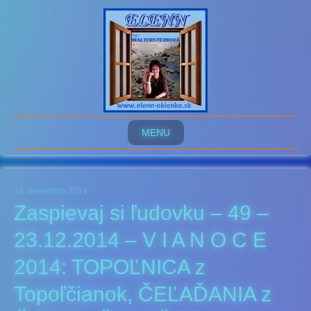
MENU
18. decembra 2014
Zaspievaj si ľudovku – 49 –
23.12.2014 – V I A N O C E
2014: TOPOĽNICA z
Topoľčianok, ČEĽAĎANIA z