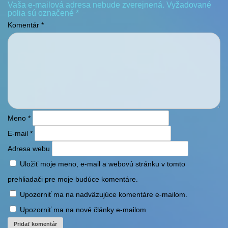
Vaša e-mailová adresa nebude zverejnená.
Vyžadované
polia sú označené
*
Komentár
*
Meno
*
E-mail
*
Adresa webu
Uložiť moje meno, e-mail a webovú stránku v tomto
prehliadači pre moje budúce komentáre.
Upozorniť ma na nadväzujúce komentáre e-mailom.
Upozorniť ma na nové články e-mailom