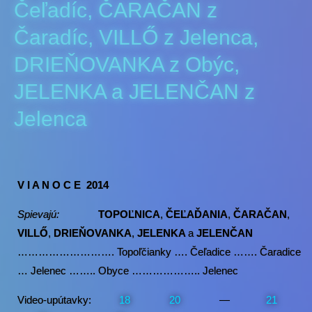
Čeľadíc, ČARAČAN z
Čaradíc, VILLŐ z Jelenca,
DRIEŇOVANKA z Obýc,
JELENKA a JELENČAN z
Jelenca
V I A N O C E 2014
Spievajú:
TOPOĽNICA
,
ČEĽAĎANIA
,
ČARAČAN
,
VILLŐ
,
DRIEŇOVANKA
,
JELENKA
a
JELENČAN
………………………. Topoľčianky …. Čeľadice ……. Čaradice
… Jelenec …….. Obyce ……………….. Jelenec
Video-upútavky:
18
20
—
21