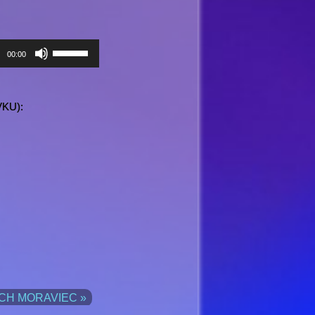
Pomocou
00:00
šípok
hore/dole
zvýšite
VKU):
alebo
znížite
hlasitosť.
TÝCH MORAVIEC »