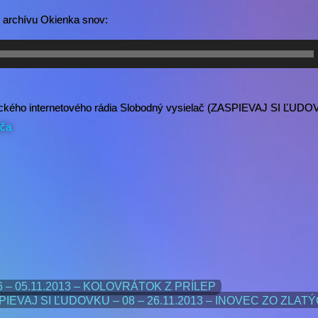
 archívu Okienka snov:
trického internetového rádia Slobodný vysielač (ZASPIEVAJ SI ĽUDO
ača
6 – 05.11.2013 – KOLOVRÁTOK Z PRÍLEP
PIEVAJ SI ĽUDOVKU – 08 – 26.11.2013 – INOVEC ZO ZLA