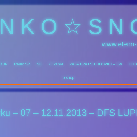
 N K O ☆ S N 
www.elenn-
O 3P
Rádio SV
tv8
YT kanál
ZASPIEVAJ SI ĽUDOVKU – EW
HUD
e-shop
ovku – 07 – 12.11.2013 – DFS LU