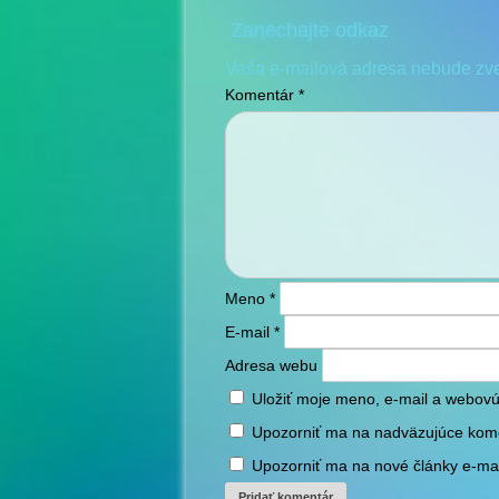
Zanechajte odkaz
Vaša e-mailová adresa nebude zv
Komentár
*
Meno
*
E-mail
*
Adresa webu
Uložiť moje meno, e-mail a webovú
Upozorniť ma na nadväzujúce kom
Upozorniť ma na nové články e-ma