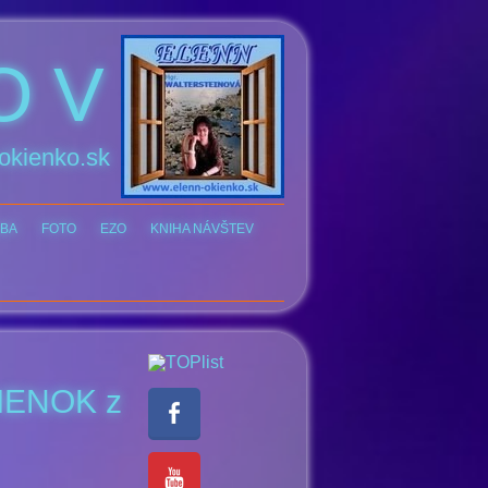
O V
okienko.sk
BA
FOTO
EZO
KNIHA NÁVŠTEV
PIENOK z