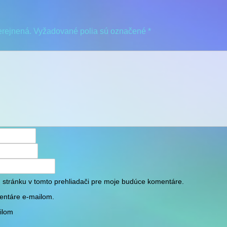
erejnená.
Vyžadované polia sú označené
*
 stránku v tomto prehliadači pre moje budúce komentáre.
entáre e-mailom.
ilom