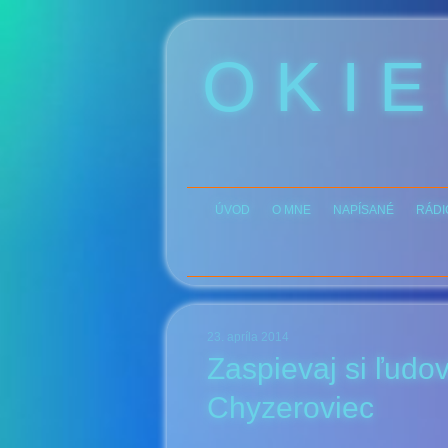
O K I E
ÚVOD
O MNE
NAPÍSANÉ
RÁDI
23. apríla 2014
Zaspievaj si ľud
Chyzeroviec