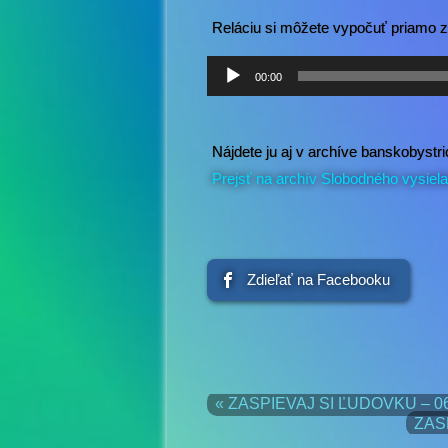
Reláciu si môžete vypočuť priamo z
Audio
00:00
prehrávač
Nájdete ju aj v archíve banskobys
Prejsť na archív Slobodného vysiel
Zdieľať na Facebooku
« ZASPIEVAJ SI ĽUDOVKU – 0
ZAS