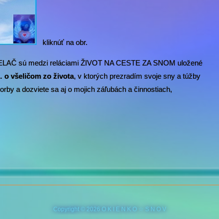
kliknúť na obr.
LAČ sú medzi reláciami ŽIVOT NA CESTE ZA SNOM uložené
o všeličom zo života
, v ktorých prezradím svoje sny a túžby
tvorby a dozviete sa aj o mojich záľubách a činnostiach,
Copyright © 2026 O K I E N K O ☆ S N O V