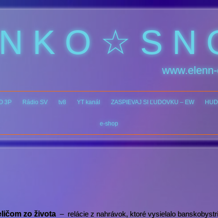
 N K O ☆ S N 
www.elenn-
O 3P
Rádio SV
tv8
YT kanál
ZASPIEVAJ SI ĽUDOVKU – EW
HUD
e-shop
ičom zo života
– relácie z nahrávok, ktoré vysielalo banskobystr