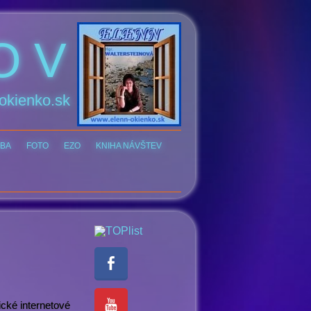
O V
okienko.sk
BA
FOTO
EZO
KNIHA NÁVŠTEV
ické internetové