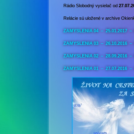
Rádio Slobodný vysielač od
27.07.2
Relácie sú uložené v archíve Okien
ZAMYSLENIA 04 – 25.01.2017 – 
ZAMYSLENIA 03 – 26.10.2016 – L
ZAMYSLENIA 02 – 28.09.2016 – L
ZAMYSLENIA 01 – 27.07.2016 – L