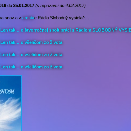
016
do
25.01.2017
(s reprízami do 4.02.2017)
ka snov a v
archív
e Rádia Slobodný vysielač…
Len tak… o štvorročnej spolupráci s Rádiom SLOBODNÝ VYS
en tak… o všeličom zo života
en tak… o všeličom zo života
en tak… o všeličom zo života