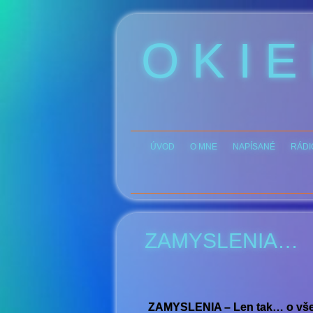
O K I E
ÚVOD
O MNE
NAPÍSANÉ
RÁDI
ZAMYSLENIA…
ZAMYSLENIA – Len tak… o všel