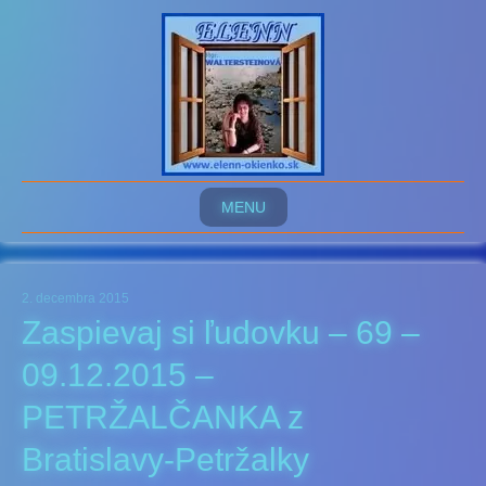
MENU
2. decembra 2015
Zaspievaj si ľudovku – 69 –
09.12.2015 –
PETRŽALČANKA z
Bratislavy-Petržalky