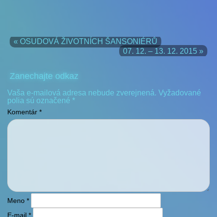
« OSUDOVÁ ŽIVOTNÍCH ŠANSONIÉRŮ
07. 12. – 13. 12. 2015 »
Zanechajte odkaz
Vaša e-mailová adresa nebude zverejnená.
Vyžadované
polia sú označené
*
Komentár
*
Meno
*
E-mail
*