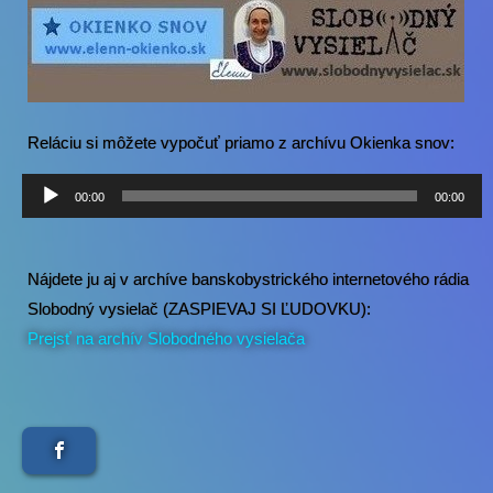
Reláciu si môžete vypočuť priamo z archívu Okienka snov:
Audio
00:00
00:00
prehrávač
Nájdete ju aj v archíve banskobystrického internetového rádia
Slobodný vysielač (ZASPIEVAJ SI ĽUDOVKU):
Prejsť na archív Slobodného vysielača