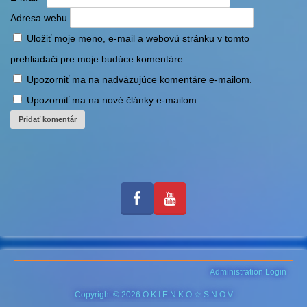
Adresa webu
Uložiť moje meno, e-mail a webovú stránku v tomto
prehliadači pre moje budúce komentáre.
Upozorniť ma na nadväzujúce komentáre e-mailom.
Upozorniť ma na nové články e-mailom
Administration Login
Copyright © 2026 O K I E N K O ☆ S N O V