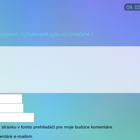
09. 03
erejnená.
Vyžadované polia sú označené
*
 stránku v tomto prehliadači pre moje budúce komentáre.
entáre e-mailom.