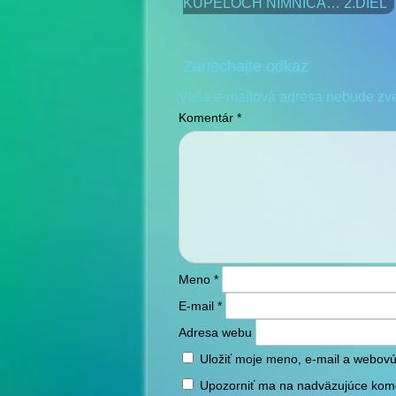
KÚPEĽOCH NIMNICA… 2.DIEL
Zanechajte odkaz
Vaša e-mailová adresa nebude zv
Komentár
*
Meno
*
E-mail
*
Adresa webu
Uložiť moje meno, e-mail a webovú
Upozorniť ma na nadväzujúce kom