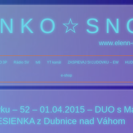
 N K O ☆ S N 
www.elenn-
O 3P
Rádio SV
tv8
YT kanál
ZASPIEVAJ SI ĽUDOVKU – EW
HUD
e-shop
vku – 52 – 01.04.2015 – DUO s M
SIENKA z Dubnice nad Váhom