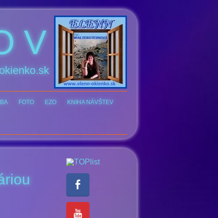
O V
okienko.sk
BA
FOTO
EZO
KNIHA NÁVŠTEV
áriou