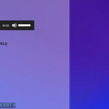
Pomocou
00:00
šípok
hore/dole
zvýšite
VKU):
alebo
znížite
hlasitosť.
ONCERT V