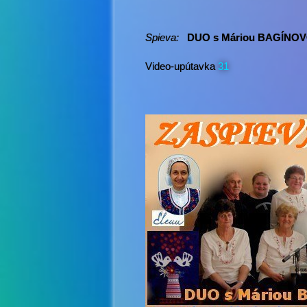
Spieva:
DUO s Máriou BAGÍN
Video-upútavka
31