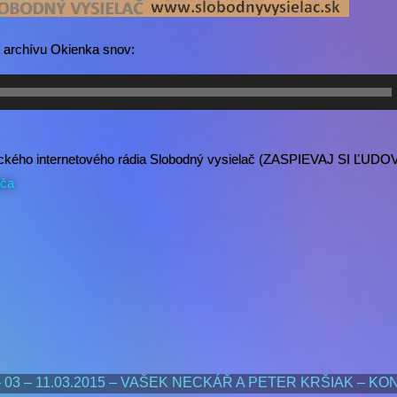
 archívu Okienka snov:
trického internetového rádia Slobodný vysielač (ZASPIEVAJ SI ĽUDO
ača
 03 – 11.03.2015 – VAŠEK NECKÁŘ A PETER KRŠIAK – K