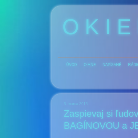
O K I E
ÚVOD
O MNE
NAPÍSANÉ
RÁDI
5. marca 2015
Zaspievaj si ľudo
BAGÍNOVOU a JE