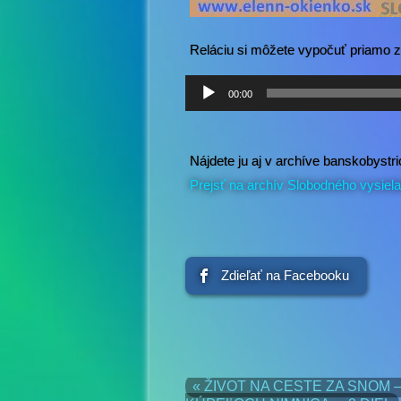
Reláciu si môžete vypočuť priamo z
Audio
00:00
prehrávač
Nájdete ju aj v archíve banskobys
Prejsť na archív Slobodného vysiel
Zdieľať na Facebooku
« ŽIVOT NA CESTE ZA SNOM –