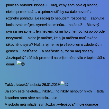
priniesol výbornú klobásu… vraj, keby som bola aj hladná,
nielen primrznutá… o „primrznutí“ by sa dalo hovoriť z
rôzneho pohľadu, ale radšej to nebudem rozoberať… zapnutie
kotla trvalo môjmu synovi asi minútu… no čo už… šikovný
syn sa nezaprie… len neviem, či mi ho v nemocnici po pôrode
nevymenili… alebo je možné, že aj ja môžem mať takého
šikovného syna? Nuž, zrejme nie je všetko len o zdedených
génoch… našťastie… a našťastie aj, že sa môj dnešný
„beztepelný“ zážitok premenil na príjemné chvíle v teple nášho
domu
Taká „letecká“
sobota 26.01.2019
Ja som ešte neletela… nikdy… no nikdy nehovor nikdy… teda
lietadlom som síce neletela… ale…
V sobotu môj mladší syn Jožko „vylepšoval“ moje domáce