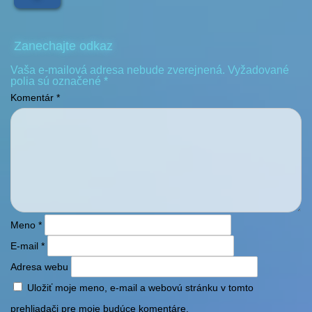
Zanechajte odkaz
Vaša e-mailová adresa nebude zverejnená.
Vyžadované
polia sú označené
*
Komentár
*
Meno
*
E-mail
*
Adresa webu
Uložiť moje meno, e-mail a webovú stránku v tomto
prehliadači pre moje budúce komentáre.