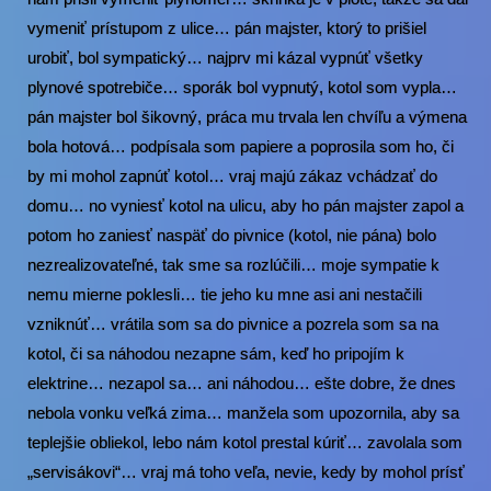
vymeniť prístupom z ulice… pán majster, ktorý to prišiel
urobiť, bol sympatický… najprv mi kázal vypnúť všetky
plynové spotrebiče… sporák bol vypnutý, kotol som vypla…
pán majster bol šikovný, práca mu trvala len chvíľu a výmena
bola hotová… podpísala som papiere a poprosila som ho, či
by mi mohol zapnúť kotol… vraj majú zákaz vchádzať do
domu… no vyniesť kotol na ulicu, aby ho pán majster zapol a
potom ho zaniesť naspäť do pivnice (kotol, nie pána) bolo
nezrealizovateľné, tak sme sa rozlúčili… moje sympatie k
nemu mierne poklesli… tie jeho ku mne asi ani nestačili
vzniknúť… vrátila som sa do pivnice a pozrela som sa na
kotol, či sa náhodou nezapne sám, keď ho pripojím k
elektrine… nezapol sa… ani náhodou… ešte dobre, že dnes
nebola vonku veľká zima… manžela som upozornila, aby sa
teplejšie obliekol, lebo nám kotol prestal kúriť… zavolala som
„servisákovi“… vraj má toho veľa, nevie, kedy by mohol prísť