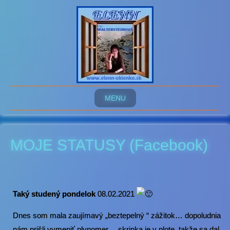
MENU
MOJE STATUSY (Facebook)
Taký studený pondelok
08.02.2021
Dnes som mala zaujímavý „beztepelný “ zážitok… dopoludnia
nám prišli vymeniť plynomer… skrinka je v plote, takže sa dal