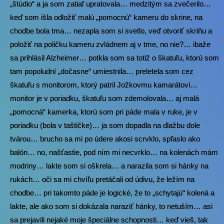
„štúdio“ a ja som zatiaľ upratovala… medzitým sa zvečerilo…
keď som išla odložiť malú „pomocnú“ kameru do skrine, na
chodbe bola tma… nezapla som si svetlo, veď otvoriť skriňu a
položiť na poličku kameru zvládnem aj v tme, no nie?… ibaže
sa prihlásil Alzheimer… potkla som sa totiž o škatuľu, ktorú som
tam popoludní „dočasne“ umiestnila… preletela som cez
škatuľu s monitorom, ktorý patril Jožkovmu kamarátovi…
monitor je v poriadku, škatuľu som zdemolovala… aj malá
„pomocná“ kamerka, ktorú som pri páde mala v ruke, je v
poriadku (bola v taštičke)… ja som dopadla na dlažbu dole
tvárou… brucho sa mi po údere akosi scrvklo, spľaslo ako
balón… no, našťastie, pod ním mi necvrklo… na kolenách mám
modriny… lakte som si oškrela… a narazila som si hánky na
rukách… oči sa mi chvíľu pretáčali od údivu, že ležím na
chodbe… pri takomto páde je logické, že to „schytajú“ kolená a
lakte, ale ako som si dokázala naraziť hánky, to netuším… asi
sa prejavili nejaké moje špeciálne schopnosti… keď vieš, tak