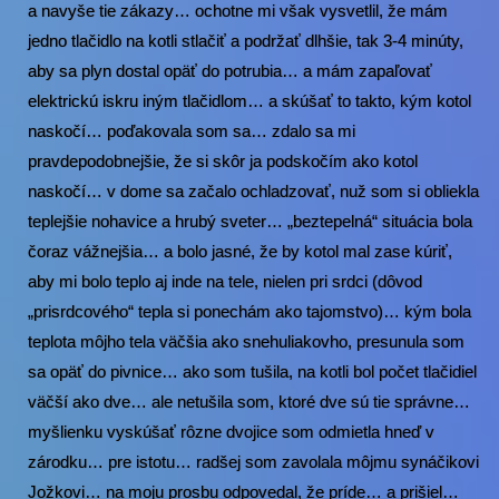
a navyše tie zákazy… ochotne mi však vysvetlil, že mám
jedno tlačidlo na kotli stlačiť a podržať dlhšie, tak 3-4 minúty,
aby sa plyn dostal opäť do potrubia… a mám zapaľovať
elektrickú iskru iným tlačidlom… a skúšať to takto, kým kotol
naskočí… poďakovala som sa… zdalo sa mi
pravdepodobnejšie, že si skôr ja podskočím ako kotol
naskočí… v dome sa začalo ochladzovať, nuž som si obliekla
teplejšie nohavice a hrubý sveter… „beztepelná“ situácia bola
čoraz vážnejšia… a bolo jasné, že by kotol mal zase kúriť,
aby mi bolo teplo aj inde na tele, nielen pri srdci (dôvod
„prisrdcového“ tepla si ponechám ako tajomstvo)… kým bola
teplota môjho tela väčšia ako snehuliakovho, presunula som
sa opäť do pivnice… ako som tušila, na kotli bol počet tlačidiel
väčší ako dve… ale netušila som, ktoré dve sú tie správne…
myšlienku vyskúšať rôzne dvojice som odmietla hneď v
zárodku… pre istotu… radšej som zavolala môjmu synáčikovi
Jožkovi… na moju prosbu odpovedal, že príde… a prišiel…