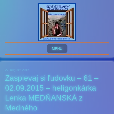
MENU
27. augusta 2015
Zaspievaj si ľudovku – 61 –
02.09.2015 – heligonkárka
Lenka MEDŇANSKÁ z
Medného