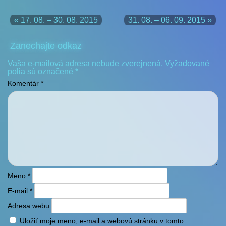
« 17. 08. – 30. 08. 2015
31. 08. – 06. 09. 2015 »
Zanechajte odkaz
Vaša e-mailová adresa nebude zverejnená.
Vyžadované
polia sú označené
*
Komentár
*
Meno
*
E-mail
*
Adresa webu
Uložiť moje meno, e-mail a webovú stránku v tomto