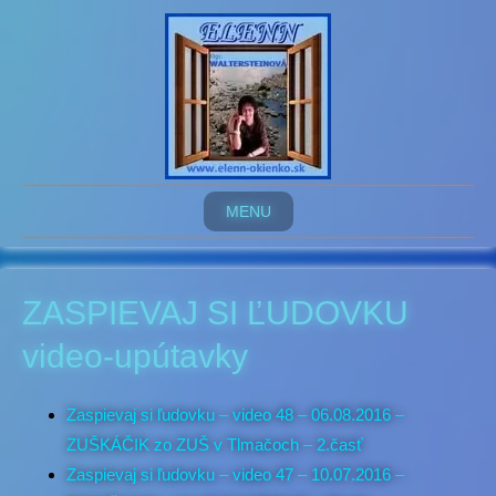
MENU
ZASPIEVAJ SI ĽUDOVKU
video-upútavky
Zaspievaj si ľudovku – video 48 – 06.08.2016 –
ZUŠKÁČIK zo ZUŠ v Tlmačoch – 2.časť
Zaspievaj si ľudovku – video 47 – 10.07.2016 –