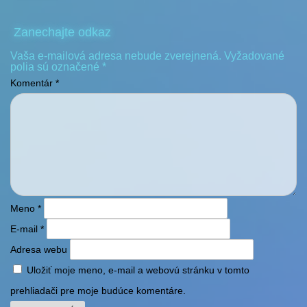
Zanechajte odkaz
Vaša e-mailová adresa nebude zverejnená.
Vyžadované
polia sú označené
*
Komentár
*
Meno
*
E-mail
*
Adresa webu
Uložiť moje meno, e-mail a webovú stránku v tomto
prehliadači pre moje budúce komentáre.