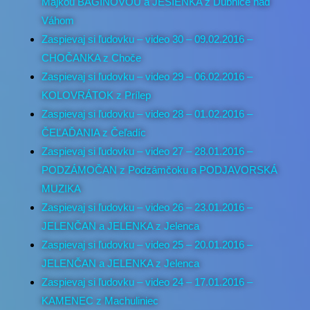
Majkou BAGÍNOVOU a JESIENKA z Dubnice nad
Váhom
Zaspievaj si ľudovku – video 30 – 09.02.2016 –
CHOČANKA z Choče
Zaspievaj si ľudovku – video 29 – 06.02.2016 –
KOLOVRÁTOK z Prílep
Zaspievaj si ľudovku – video 28 – 01.02.2016 –
ČEĽAĎANIA z Čeľadíc
Zaspievaj si ľudovku – video 27 – 28.01.2016 –
PODZÁMOČAN z Podzámčoku a PODJAVORSKÁ
MUZIKA
Zaspievaj si ľudovku – video 26 – 23.01.2016 –
JELENČAN a JELENKA z Jelenca
Zaspievaj si ľudovku – video 25 – 20.01.2016 –
JELENČAN a JELENKA z Jelenca
Zaspievaj si ľudovku – video 24 – 17.01.2016 –
KAMENEC z Machuliniec