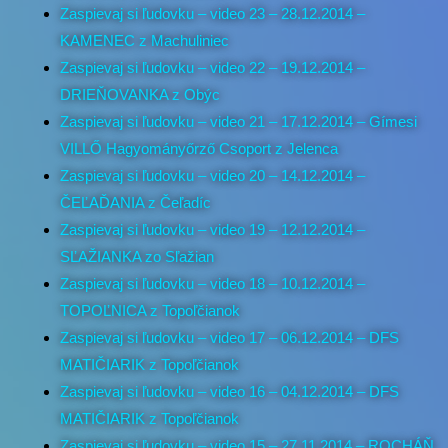
Zaspievaj si ľudovku – video 23 – 28.12.2014 –
KAMENEC z Machuliniec
Zaspievaj si ľudovku – video 22 – 19.12.2014 –
DRIEŇOVANKA z Obýc
Zaspievaj si ľudovku – video 21 – 17.12.2014 – Gímesi
VILLŐ Hagyományőrző Csoport z Jelenca
Zaspievaj si ľudovku – video 20 – 14.12.2014 –
ČEĽAĎANIA z Čeľadíc
Zaspievaj si ľudovku – video 19 – 12.12.2014 –
SĽAŽIANKA zo Sľažian
Zaspievaj si ľudovku – video 18 – 10.12.2014 –
TOPOĽNICA z Topoľčianok
Zaspievaj si ľudovku – video 17 – 06.12.2014 – DFS
MATIČIARIK z Topoľčianok
Zaspievaj si ľudovku – video 16 – 04.12.2014 – DFS
MATIČIARIK z Topoľčianok
Zaspievaj si ľudovku – video 15 – 27.11.2014 – ROCHÁŇ