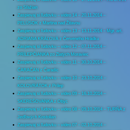
zo Sľažian
Zaspievaj si ľudovku – video 14 – 20.11.2014 –
PELÚSOK z Martina nad Žitavou
Zaspievaj si ľudovku – video 13 – 13.11.2014 – Mgr. art.
ADRIANA KRÁĽOVÁ z Červeného Hrádku
Zaspievaj si ľudovku – video 12 – 07.11.2014 –
PRÍLEPČIANKA zo Zlatých Moraviec
Zaspievaj si ľudovku – video 11 – 30.10.2014 –
ČARAČAN z Čaradíc
Zaspievaj si ľudovku – video 10 – 23.10.2014 –
KOLOVRÁTOK z Prílep
Zaspievaj si ľudovku – video 09 – 16.10.2014 –
SKEREŠOVANKA z Obýc
Zaspievaj si ľudovku – video 08 – 09.10.2014 – TURŇA z
Jedľových Kostolian
Zaspievaj si ľudovku – video 07 – 02.10.2014 –