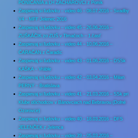
PONIČANIA a ĽH ZACHAROVCI z Poník
Zaspievaj si ľudovku – video 46 – 08.07.2016 – Svadby
V4 – MFF Jelenec 2016
Zaspievaj si ľudovku – video 45 – 26.06.2016 –
ZUŠKÁČIK zo ZUŠ v Tlmačoch – 1.časť
Zaspievaj si ľudovku – video 44 – 10.06.2016 –
ČARAČAN z Čaradíc
Zaspievaj si ľudovku – video 43 – 01.06.2016 – DSSk
KAŠKA – Vráble
Zaspievaj si ľudovku – video 42 – 03.04.2016 – Milan
PERNÝ – Bratislava
Zaspievaj si ľudovku – video 41 – 21.03.2016 – SSk pri
Klube dôchodcov v Bánovciach nad Bebravou (Dolné
Ozorovce)
Zaspievaj si ľudovku – video 40 – 18.03.2016 – DFS
JELENČEK z Jelenca
Zaspievaj si ľudovku – video 39 – 05.03.2016 –