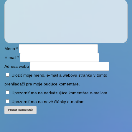
Meno
*
E-mail
*
Adresa webu
Uložiť moje meno, e-mail a webovú stránku v tomto
prehliadači pre moje budúce komentáre.
Upozorniť ma na nadväzujúce komentáre e-mailom.
Upozorniť ma na nové články e-mailom