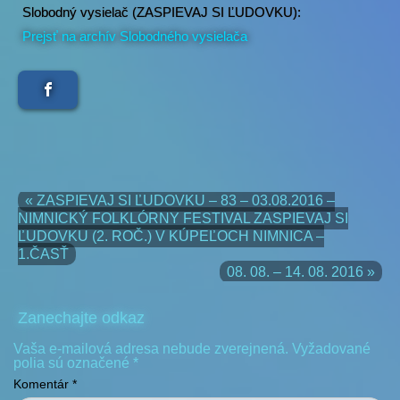
Slobodný vysielač (ZASPIEVAJ SI ĽUDOVKU):
Prejsť na archív Slobodného vysielača
« ZASPIEVAJ SI ĽUDOVKU – 83 – 03.08.2016 –
NIMNICKÝ FOLKLÓRNY FESTIVAL ZASPIEVAJ SI
ĽUDOVKU (2. ROČ.) V KÚPEĽOCH NIMNICA –
1.ČASŤ
08. 08. – 14. 08. 2016 »
Zanechajte odkaz
Vaša e-mailová adresa nebude zverejnená.
Vyžadované
polia sú označené
*
Komentár
*