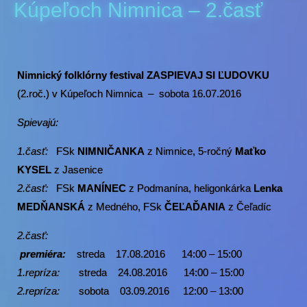
Kúpeľoch Nimnica – 2.časť
Nimnický folklórny festival ZASPIEVAJ SI ĽUDOVKU
(2.roč.) v Kúpeľoch Nimnica – sobota 16.07.2016
Spievajú:
1.časť:
FSk
NIMNIČANKA
z Nimnice, 5-ročný
Maťko
KYSEL
z Jasenice
2.časť:
FSk
MANÍNEC
z Podmanína, heligonkárka
Lenka
MEDŇANSKÁ
z Medného, FSk
ČEĽAĎANIA
z Čeľadíc
2.časť:
premiéra:
streda 17.08.2016 14:00 – 15:00
1.repríza:
streda
24.08.2016
14:00 – 15:00
2.repríza:
sobota 03.09.2016 12:00 – 13:00