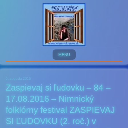
MENU
5. augusta 2016
Zaspievaj si ľudovku – 84 –
17.08.2016 – Nimnický
folklórny festival ZASPIEVAJ
SI ĽUDOVKU (2. roč.) v