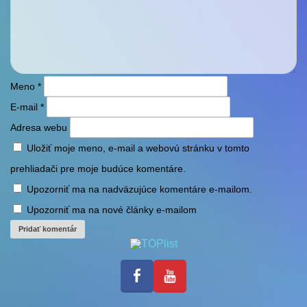
so
repríza
ZASPIEVAJ SI ĽUDOVKU
16.04.2016
68
tu
z
Spieva a hrá:
FS ŽIVEL z
25.11.2015
Bratislavy
Meno
so
*
repríza
ZASPIEVAJ SI ĽUDOVKU
30.04.2016
69
tu
E-mail
*
z
Spieva:
FSk PETRŽALČANKA
Adresa webu
09.12.2015
z Bratislavy – Petržalky
Uložiť moje meno, e-mail a webovú stránku v tomto
prehliadači pre moje budúce komentáre.
Upozorniť ma na nadväzujúce komentáre e-mailom.
Upozorniť ma na nové články e-mailom