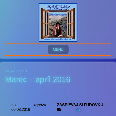
MENU
30. januára 2016
Marec – apríl 2016
so
repríza
ZASPIEVAJ SI ĽUDOVKU
05.03.2016
65
tu