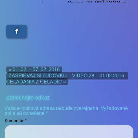
z
Spieva:
FSk POŽITAVAN zo
21.10.2015
Žitavian
so
repríza
ZASPIEVAJ SI ĽUDOVKU
19.03.2016
66
tu
z
Spieva:
FS HÁJ z Novej Bane
28.10.2015
video
37
po
repríza
ŽIJÚ MEDZI NAMI 15
28.03.2016
tu
« 01. 02. – 07. 02. 2016
ZASPIEVAJ SI ĽUDOVKU – VIDEO 28 – 01.02.2016 –
z
Hostia:
M.PEKÁROVÁ a
ČEĽAĎANIA Z ČEĽADÍC »
08.04.2014
M.SARKOVÁ zo
Zlatých Moraviec
Zanechajte odkaz
so
repríza
ZASPIEVAJ SI ĽUDOVKU
Vaša e-mailová adresa nebude zverejnená.
Vyžadované
02.04.2016
67
tu
polia sú označené
*
z
Spieva:
RETRO BAND z
Komentár
*
11.11.2015
Jelenca