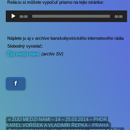
Reláciu si môžete vypočuť priamo na tejto stránke:
Audio
00:00
00:00
prehrávač
Nájdete ju aj v archíve banskobystrického internetového rádia
Slobodný vysielač:
Žijú medzi nami
(archív SV)
« ŽIJÚ MEDZI NAMI – 14 – 25.03.2014 – PHDR.
KAREL VOŘÍŠEK A VLADIMÍR ŘEPKA – PRAHA