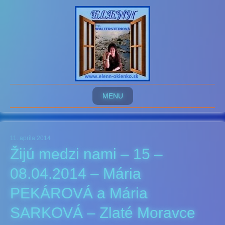
MENU
11. apríla 2014
Žijú medzi nami – 15 –
08.04.2014 – Mária
PEKÁROVÁ a Mária
SARKOVÁ – Zlaté Moravce