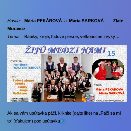
Hostia:
Mária PEKÁROVÁ
a
Mária SARKOVÁ
–
Zlaté
Moravce
Téma:
Bábiky, kroje, ľudové piesne, veľkonočné zvyky…
Ak sa vám upútavka páči, kliknite (dajte like) na „Páči sa mi
to“ (ďakujem) pod upútavku
tu