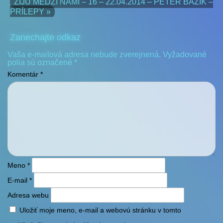
ŽIJÚ MEDZI NAMI – 16 – 22.04.2014 – PETER BAŽÍK –
PRÍLEPY »
Zanechajte odkaz
Vaša e-mailová adresa nebude zverejnená.
Vyžadované
polia sú označené
*
Komentár
*
Meno
*
E-mail
*
Adresa webu
Uložiť moje meno, e-mail a webovú stránku v tomto