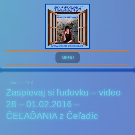
MENU
1. februára 2016
Zaspievaj si ľudovku – video
28 – 01.02.2016 –
ČEĽAĎANIA z Čeľadíc