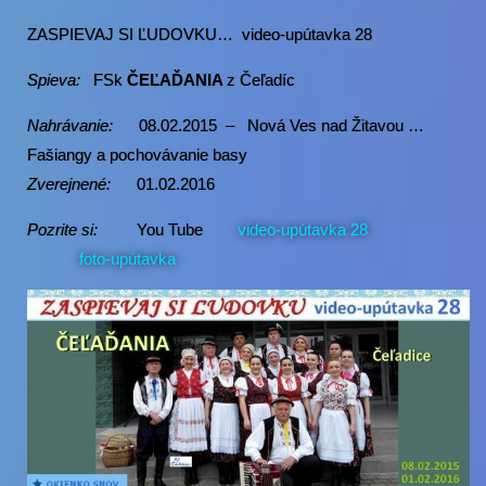
ZASPIEVAJ SI ĽUDOVKU… video-upútavka 28
Spieva:
FSk
ČEĽAĎANIA
z Čeľadíc
Nahrávanie:
08.02.2015 – Nová Ves nad Žitavou …
Fašiangy a pochovávanie basy
Zverejnené:
01.02.2016
Pozrite si:
You Tube
video-upútavka 28
foto-upútavka