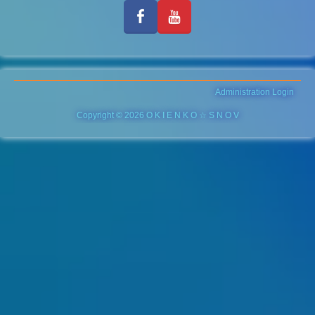
Administration Login
Copyright © 2026 O K I E N K O ☆ S N O V