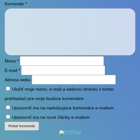
Komentár
*
Meno
*
E-mail
*
Adresa webu
Uložiť moje meno, e-mail a webovú stránku v tomto
prehliadači pre moje budúce komentáre.
Upozorniť ma na nadväzujúce komentáre e-mailom.
Upozorniť ma na nové články e-mailom