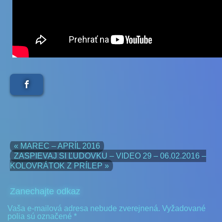
« MAREC – APRÍL 2016
ZASPIEVAJ SI ĽUDOVKU – VIDEO 29 – 06.02.2016 –
KOLOVRÁTOK Z PRÍLEP »
Zanechajte odkaz
Vaša e-mailová adresa nebude zverejnená.
Vyžadované
polia sú označené
*