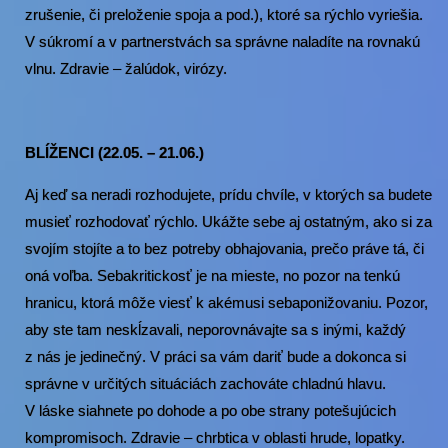
zrušenie, či preloženie spoja a pod.), ktoré sa rýchlo vyriešia.
V súkromí a v partnerstvách sa správne naladíte na rovnakú
vlnu. Zdravie – žalúdok, virózy.
BLÍŽENCI (22.05. – 21.06.)
Aj keď sa neradi rozhodujete, prídu chvíle, v ktorých sa budete
musieť rozhodovať rýchlo. Ukážte sebe aj ostatným, ako si za
svojím stojíte a to bez potreby obhajovania, prečo práve tá, či
oná voľba. Sebakritickosť je na mieste, no pozor na tenkú
hranicu, ktorá môže viesť k akémusi sebaponižovaniu. Pozor,
aby ste tam neskĺzavali, neporovnávajte sa s inými, každý
z nás je jedinečný. V práci sa vám dariť bude a dokonca si
správne v určitých situáciách zachováte chladnú hlavu.
V láske siahnete po dohode a po obe strany potešujúcich
kompromisoch. Zdravie – chrbtica v oblasti hrude, lopatky.