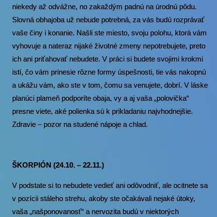
niekedy až odvážne, no zakaždým padnú na úrodnú pôdu.
Slovná obhajoba už nebude potrebná, za vás budú rozprávať
vaše činy i konanie. Našli ste miesto, svoju polohu, ktorá vám
vyhovuje a nateraz nijaké životné zmeny nepotrebujete, preto
ich ani priťahovať nebudete. V práci si budete svojimi krokmi
istí, čo vám prinesie rôzne formy úspešnosti, tie vás nakopnú
a ukážu vám, ako ste v tom, čomu sa venujete, dobrí. V láske
planúci plameň podporíte obaja, vy a aj vaša „polovička“
presne viete, aké polienka sú k prikladaniu najvhodnejšie.
Zdravie – pozor na studené nápoje a chlad.
ŠKORPIÓN (24.10. – 22.11.)
V podstate si to nebudete vedieť ani odôvodniť, ale ocitnete sa
v pozícii stáleho strehu, akoby ste očakávali nejaké útoky,
vaša „našponovanosť“ a nervozita budú v niektorých