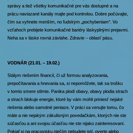
správy a tiež všetky komunikačné pre vás dostupné a na
prácu naviazané kanály majte pod kontrolou. Dobre počúvajte,
čím sa vyhnete menším, no ľudským „pochybeniam“. Vo
vzťahoch prebijete komunikačné bariéry láskyplnými prejavmi.
Neha sa v láske rovná závlahe. Zdravie – oblasť pásu.
VODNÁR (21.01. – 19.02.)
Stálym riešením financií, či už formou analyzovania,
prepočítavania a hnevania sa, si nepomôžete, tak sa trošku
v tomto smere stlmte. Panika plodí obavy, obavy plodia strach
a strach blokuje energie, ktoré by vám mohli priniesť nejaké
riešenia alebo samotné peniaze. V práci sa venujte tomu, čo
máte a nie nejakým zákulisným povedačkám, ktorých nie ste
súčasťou a ani svojou účasťou nie ste nijako zainteresovaní.
Pokiaľ si na pracovisku niečím nebudete istí, overte alebo