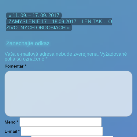
« 11. 09. – 17. 09. 2017
ZAMYSLENIE 17 – 18.09.2017 – LEN TAK… O
ŽIVOTNÝCH OBDOBIACH »
Zanechajte odkaz
Vaša e-mailová adresa nebude zverejnená.
Vyžadované
polia sú označené
*
Komentár
*
Meno
*
E-mail
*