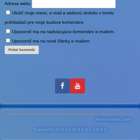
Adresa webu
Uložiť moje meno, e-mail a webovú stránku v tomto
prehliadači pre moje budúce komentáre.
Upozorniť ma na nadväzujúce komentáre e-mailom.
Upozorniť ma na nové články e-mailom
Administration Login
Copyright © 2026 O K I E N K O ☆ S N O V