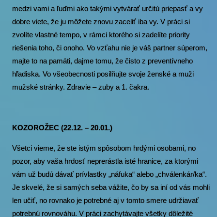
medzi vami a ľuďmi ako takými vytvárať určitú priepasť a vy
dobre viete, že ju môžete znovu zaceliť iba vy. V práci si
zvolíte vlastné tempo, v rámci ktorého si zadelíte priority
riešenia toho, či onoho. Vo vzťahu nie je váš partner súperom,
majte to na pamäti, dajme tomu, že čisto z preventívneho
hľadiska. Vo všeobecnosti posilňujte svoje ženské a muži
mužské stránky. Zdravie – zuby a 1. čakra.
KOZOROŽEC (22.12. – 20.01.)
Všetci vieme, že ste istým spôsobom hrdými osobami, no
pozor, aby vaša hrdosť neprerástla isté hranice, za ktorými
vám už budú dávať prívlastky „náfuka“ alebo „chválenkár/ka“.
Je skvelé, že si samých seba vážite, čo by sa iní od vás mohli
len učiť, no rovnako je potrebné aj v tomto smere udržiavať
potrebnú rovnováhu. V práci zachytávajte všetky dôležité