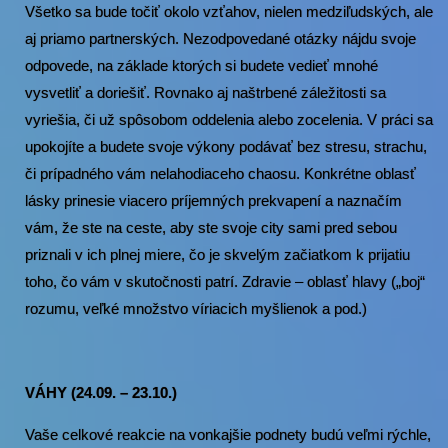
Všetko sa bude točiť okolo vzťahov, nielen medziľudských, ale
aj priamo partnerských. Nezodpovedané otázky nájdu svoje
odpovede, na základe ktorých si budete vedieť mnohé
vysvetliť a doriešiť. Rovnako aj naštrbené záležitosti sa
vyriešia, či už spôsobom oddelenia alebo zocelenia. V práci sa
upokojíte a budete svoje výkony podávať bez stresu, strachu,
či prípadného vám nelahodiaceho chaosu. Konkrétne oblasť
lásky prinesie viacero príjemných prekvapení a naznačím
vám, že ste na ceste, aby ste svoje city sami pred sebou
priznali v ich plnej miere, čo je skvelým začiatkom k prijatiu
toho, čo vám v skutočnosti patrí. Zdravie – oblasť hlavy („boj“
rozumu, veľké množstvo víriacich myšlienok a pod.)
VÁHY (24.09. – 23.10.)
Vaše celkové reakcie na vonkajšie podnety budú veľmi rýchle,