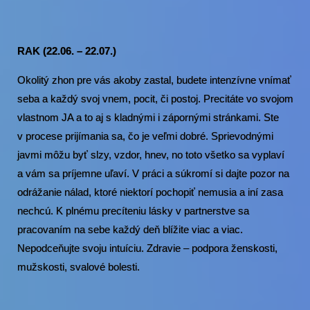
RAK (22.06. – 22.07.)
Okolitý zhon pre vás akoby zastal, budete intenzívne vnímať
seba a každý svoj vnem, pocit, či postoj. Precitáte vo svojom
vlastnom JA a to aj s kladnými i zápornými stránkami. Ste
v procese prijímania sa, čo je veľmi dobré. Sprievodnými
javmi môžu byť slzy, vzdor, hnev, no toto všetko sa vyplaví
a vám sa príjemne uľaví. V práci a súkromí si dajte pozor na
odrážanie nálad, ktoré niektorí pochopiť nemusia a iní zasa
nechcú. K plnému precíteniu lásky v partnerstve sa
pracovaním na sebe každý deň blížite viac a viac.
Nepodceňujte svoju intuíciu. Zdravie – podpora ženskosti,
mužskosti, svalové bolesti.