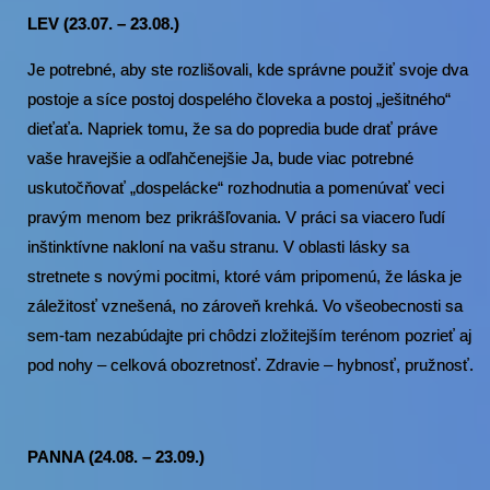
LEV (23.07. – 23.08.)
Je potrebné, aby ste rozlišovali, kde správne použiť svoje dva
postoje a síce postoj dospelého človeka a postoj „ješitného“
dieťaťa. Napriek tomu, že sa do popredia bude drať práve
vaše hravejšie a odľahčenejšie Ja, bude viac potrebné
uskutočňovať „dospelácke“ rozhodnutia a pomenúvať veci
pravým menom bez prikrášľovania. V práci sa viacero ľudí
inštinktívne nakloní na vašu stranu. V oblasti lásky sa
stretnete s novými pocitmi, ktoré vám pripomenú, že láska je
záležitosť vznešená, no zároveň krehká. Vo všeobecnosti sa
sem-tam nezabúdajte pri chôdzi zložitejším terénom pozrieť aj
pod nohy – celková obozretnosť. Zdravie – hybnosť, pružnosť.
PANNA (24.08. – 23.09.)