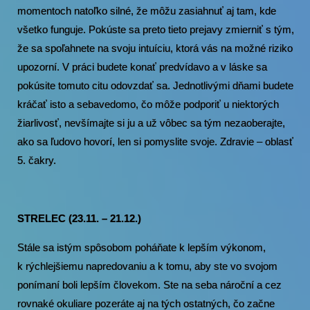
momentoch natoľko silné, že môžu zasiahnuť aj tam, kde
všetko funguje. Pokúste sa preto tieto prejavy zmierniť s tým,
že sa spoľahnete na svoju intuíciu, ktorá vás na možné riziko
upozorní. V práci budete konať predvídavo a v láske sa
pokúsite tomuto citu odovzdať sa. Jednotlivými dňami budete
kráčať isto a sebavedomo, čo môže podporiť u niektorých
žiarlivosť, nevšímajte si ju a už vôbec sa tým nezaoberajte,
ako sa ľudovo hovorí, len si pomyslite svoje. Zdravie – oblasť
5. čakry.
STRELEC (23.11. – 21.12.)
Stále sa istým spôsobom poháňate k lepším výkonom,
k rýchlejšiemu napredovaniu a k tomu, aby ste vo svojom
ponímaní boli lepším človekom. Ste na seba nároční a cez
rovnaké okuliare pozeráte aj na tých ostatných, čo začne