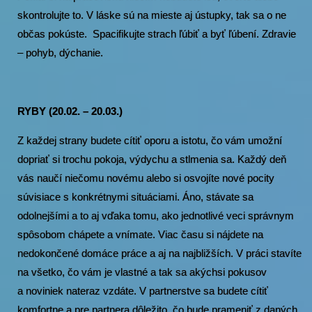
skontrolujte to. V láske sú na mieste aj ústupky, tak sa o ne
občas pokúste. Spacifikujte strach ľúbiť a byť ľúbení. Zdravie
– pohyb, dýchanie.
RYBY (20.02. – 20.03.)
Z každej strany budete cítiť oporu a istotu, čo vám umožní
dopriať si trochu pokoja, výdychu a stlmenia sa. Každý deň
vás naučí niečomu novému alebo si osvojíte nové pocity
súvisiace s konkrétnymi situáciami. Áno, stávate sa
odolnejšími a to aj vďaka tomu, ako jednotlivé veci správnym
spôsobom chápete a vnímate. Viac času si nájdete na
nedokončené domáce práce a aj na najbližších. V práci stavíte
na všetko, čo vám je vlastné a tak sa akýchsi pokusov
a noviniek nateraz vzdáte. V partnerstve sa budete cítiť
komfortne a pre partnera dôležito, čo bude prameniť z daných