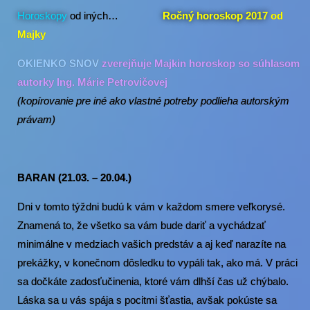
Horoskopy
od iných…
Ročný horoskop 2017
od
Majky
OKIENKO SNOV
zverejňuje Majkin horoskop so súhlasom
autorky Ing. Márie Petrovičovej
(kopírovanie pre iné ako vlastné potreby podlieha autorským
právam)
BARAN (21.03. – 20.04.)
Dni v tomto týždni budú k vám v každom smere veľkorysé.
Znamená to, že všetko sa vám bude dariť a vychádzať
minimálne v medziach vašich predstáv a aj keď narazíte na
prekážky, v konečnom dôsledku to vypáli tak, ako má. V práci
sa dočkáte zadosťučinenia, ktoré vám dlhší čas už chýbalo.
Láska sa u vás spája s pocitmi šťastia, avšak pokúste sa