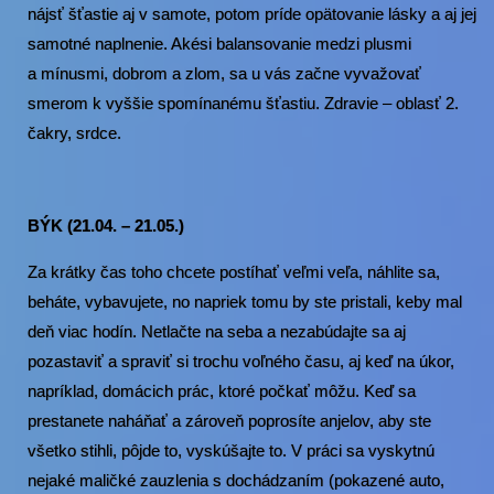
nájsť šťastie aj v samote, potom príde opätovanie lásky a aj jej
samotné naplnenie. Akési balansovanie medzi plusmi
a mínusmi, dobrom a zlom, sa u vás začne vyvažovať
smerom k vyššie spomínanému šťastiu. Zdravie – oblasť 2.
čakry, srdce.
BÝK (21.04. – 21.05.)
Za krátky čas toho chcete postíhať veľmi veľa, náhlite sa,
beháte, vybavujete, no napriek tomu by ste pristali, keby mal
deň viac hodín. Netlačte na seba a nezabúdajte sa aj
pozastaviť a spraviť si trochu voľného času, aj keď na úkor,
napríklad, domácich prác, ktoré počkať môžu. Keď sa
prestanete naháňať a zároveň poprosíte anjelov, aby ste
všetko stihli, pôjde to, vyskúšajte to. V práci sa vyskytnú
nejaké maličké zauzlenia s dochádzaním (pokazené auto,