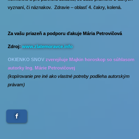
vyznaní, či náznakov. Zdravie – oblasť 4. čakry, kolená.
Za vašu priazeň a podporu ďakuje Mária Petrovičová
Zdroj:
www.zlatemoravce.info
OKIENKO SNOV
zverejňuje Majkin horoskop so súhlasom
autorky Ing. Márie Petrovičovej
(kopírovanie pre iné ako vlastné potreby podlieha autorským
právam)