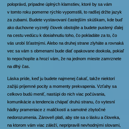
poloprávd, prípadne úplných klamstiev, ktoré by sa vám
v tomto roku pomerne rýchlo vypomstili, to radšej držte jazyk
za zubami. Budete vystavovaní častejším skúškam, kde buď
ako duchovne vyzretý človek obstojíte a budete pustený ďalej
na cestu vedúcu k dosiahnutiu toho, čo pokladáte za to, čo
vás urobí šťastnými. Alebo na druhej strane zlyháte a rovnaká
vec sa vám s obmenami bude diať opakovane dookola, pokiaľ
to nepochopíte a hrozí vám, že na jednom mieste zamrznete
na dlhý čas.
Láska príde, keď ju budete najmenej čakať, takže niektorí
zažijú príjemné pocity a momenty prekvapenia. Vzťahy sa
celkovo budú meniť, nastúpi do nich viac počúvania,
komunikácie a tendencia chápať druhú stranu, čo vytesní
hádky prameniace z maličkostí a samotné zbytočné
nedorozumenia. Zároveň platí, aby ste sa o lásku a človeka,
na ktorom vám viac záleží, nepripravili nevhodnými slovami,