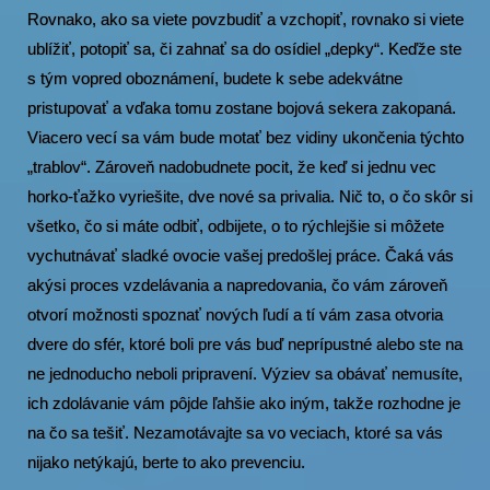
Rovnako, ako sa viete povzbudiť a vzchopiť, rovnako si viete
ublížiť, potopiť sa, či zahnať sa do osídiel „depky“. Keďže ste
s tým vopred oboznámení, budete k sebe adekvátne
pristupovať a vďaka tomu zostane bojová sekera zakopaná.
Viacero vecí sa vám bude motať bez vidiny ukončenia týchto
„trablov“. Zároveň nadobudnete pocit, že keď si jednu vec
horko-ťažko vyriešite, dve nové sa privalia. Nič to, o čo skôr si
všetko, čo si máte odbiť, odbijete, o to rýchlejšie si môžete
vychutnávať sladké ovocie vašej predošlej práce. Čaká vás
akýsi proces vzdelávania a napredovania, čo vám zároveň
otvorí možnosti spoznať nových ľudí a tí vám zasa otvoria
dvere do sfér, ktoré boli pre vás buď neprípustné alebo ste na
ne jednoducho neboli pripravení. Výziev sa obávať nemusíte,
ich zdolávanie vám pôjde ľahšie ako iným, takže rozhodne je
na čo sa tešiť. Nezamotávajte sa vo veciach, ktoré sa vás
nijako netýkajú, berte to ako prevenciu.