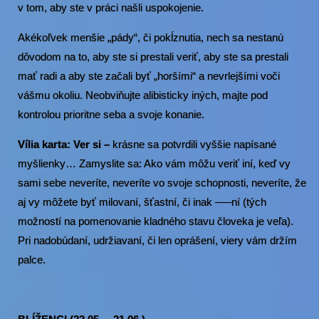
v tom, aby ste v práci našli uspokojenie.
Akékoľvek menšie „pády“, či pokĺznutia, nech sa nestanú
dôvodom na to, aby ste si prestali veriť, aby ste sa prestali
mať radi a aby ste začali byť „horšími“ a nevrlejšími voči
vášmu okoliu. Neobviňujte alibisticky iných, majte pod
kontrolou prioritne seba a svoje konanie.
Vília karta: Ver si –
krásne sa potvrdili vyššie napísané
myšlienky… Zamyslite sa: Ako vám môžu veriť iní, keď vy
sami sebe neveríte, neveríte vo svoje schopnosti, neveríte, že
aj vy môžete byť milovaní, šťastní, či inak —–ní (tých
možností na pomenovanie kladného stavu človeka je veľa).
Pri nadobúdaní, udržiavaní, či len oprášení, viery vám držím
palce.