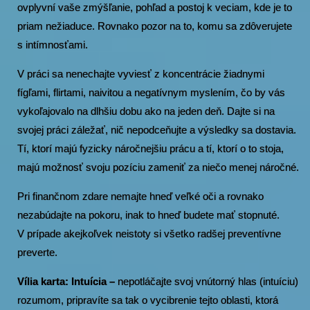
ovplyvní vaše zmýšľanie, pohľad a postoj k veciam, kde je to
priam nežiaduce. Rovnako pozor na to, komu sa zdôverujete
s intímnosťami.
V práci sa nenechajte vyviesť z koncentrácie žiadnymi
fígľami, flirtami, naivitou a negatívnym myslením, čo by vás
vykoľajovalo na dlhšiu dobu ako na jeden deň. Dajte si na
svojej práci záležať, nič nepodceňujte a výsledky sa dostavia.
Tí, ktorí majú fyzicky náročnejšiu prácu a tí, ktorí o to stoja,
majú možnosť svoju pozíciu zameniť za niečo menej náročné.
Pri finančnom zdare nemajte hneď veľké oči a rovnako
nezabúdajte na pokoru, inak to hneď budete mať stopnuté.
V prípade akejkoľvek neistoty si všetko radšej preventívne
preverte.
Vília karta: Intuícia –
nepotláčajte svoj vnútorný hlas (intuíciu)
rozumom, pripravíte sa tak o vycibrenie tejto oblasti, ktorá