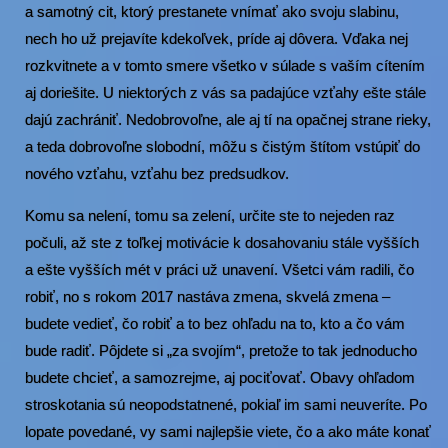
a samotný cit, ktorý prestanete vnímať ako svoju slabinu,
nech ho už prejavíte kdekoľvek, príde aj dôvera. Vďaka nej
rozkvitnete a v tomto smere všetko v súlade s vaším cítením
aj doriešite. U niektorých z vás sa padajúce vzťahy ešte stále
dajú zachrániť. Nedobrovoľne, ale aj tí na opačnej strane rieky,
a teda dobrovoľne slobodní, môžu s čistým štítom vstúpiť do
nového vzťahu, vzťahu bez predsudkov.
Komu sa nelení, tomu sa zelení, určite ste to nejeden raz
počuli, až ste z toľkej motivácie k dosahovaniu stále vyšších
a ešte vyšších mét v práci už unavení. Všetci vám radili, čo
robiť, no s rokom 2017 nastáva zmena, skvelá zmena –
budete vedieť, čo robiť a to bez ohľadu na to, kto a čo vám
bude radiť. Pôjdete si „za svojím“, pretože to tak jednoducho
budete chcieť, a samozrejme, aj pociťovať. Obavy ohľadom
stroskotania sú neopodstatnené, pokiaľ im sami neuveríte. Po
lopate povedané, vy sami najlepšie viete, čo a ako máte konať