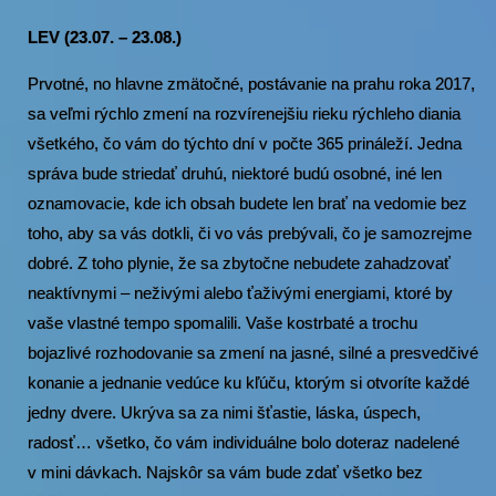
LEV (23.07. – 23.08.)
Prvotné, no hlavne zmätočné, postávanie na prahu roka 2017,
sa veľmi rýchlo zmení na rozvírenejšiu rieku rýchleho diania
všetkého, čo vám do týchto dní v počte 365 prináleží. Jedna
správa bude striedať druhú, niektoré budú osobné, iné len
oznamovacie, kde ich obsah budete len brať na vedomie bez
toho, aby sa vás dotkli, či vo vás prebývali, čo je samozrejme
dobré. Z toho plynie, že sa zbytočne nebudete zahadzovať
neaktívnymi – neživými alebo ťaživými energiami, ktoré by
vaše vlastné tempo spomalili. Vaše kostrbaté a trochu
bojazlivé rozhodovanie sa zmení na jasné, silné a presvedčivé
konanie a jednanie vedúce ku kľúču, ktorým si otvoríte každé
jedny dvere. Ukrýva sa za nimi šťastie, láska, úspech,
radosť… všetko, čo vám individuálne bolo doteraz nadelené
v mini dávkach. Najskôr sa vám bude zdať všetko bez