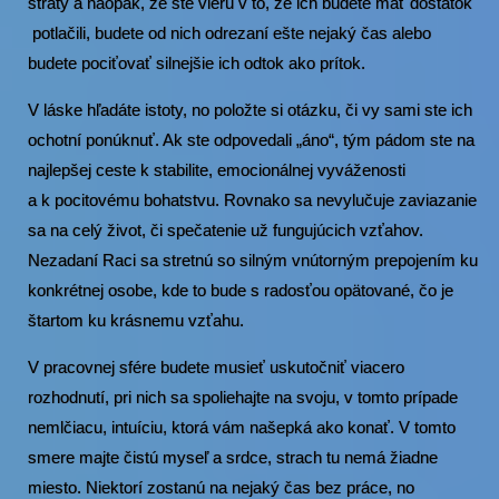
straty a naopak, že ste vieru v to, že ich budete mať dostatok
potlačili, budete od nich odrezaní ešte nejaký čas alebo
budete pociťovať silnejšie ich odtok ako prítok.
V láske hľadáte istoty, no položte si otázku, či vy sami ste ich
ochotní ponúknuť. Ak ste odpovedali „áno“, tým pádom ste na
najlepšej ceste k stabilite, emocionálnej vyváženosti
a k pocitovému bohatstvu. Rovnako sa nevylučuje zaviazanie
sa na celý život, či spečatenie už fungujúcich vzťahov.
Nezadaní Raci sa stretnú so silným vnútorným prepojením ku
konkrétnej osobe, kde to bude s radosťou opätované, čo je
štartom ku krásnemu vzťahu.
V pracovnej sfére budete musieť uskutočniť viacero
rozhodnutí, pri nich sa spoliehajte na svoju, v tomto prípade
nemlčiacu, intuíciu, ktorá vám našepká ako konať. V tomto
smere majte čistú myseľ a srdce, strach tu nemá žiadne
miesto. Niektorí zostanú na nejaký čas bez práce, no