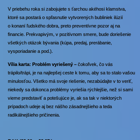
V priebehu roka si zabojujete s ťarchou akéhosi klamstva,
ktoré sa postará o spľasnutie vytvorených bubliniek ilúzií
o konaní ľudského dobra, preto preventívne pozor aj na
financie. Prekvapivým, v pozitívnom smere, bude doriešenie
všetkých otázok bývania (kúpa, predaj, prerábanie,
vysporiadanie a pod.).
Vília karta: Problém vyriešený –
čokoľvek, čo vás
trápilo/trápi, je na najlepšej ceste k tomu, aby sa to stalo vašou
minulosťou. Všetko má svoje riešenie, nezabúdajte v to veriť,
niekedy sa dokonca problémy vyriešia rýchlejšie, než si sami
vieme predstaviť a potešujúce je, ak sa tak v niektorých
prípadoch udeje aj bez nášho zásadnejšieho a teda
radikálnejšieho pričinenia.