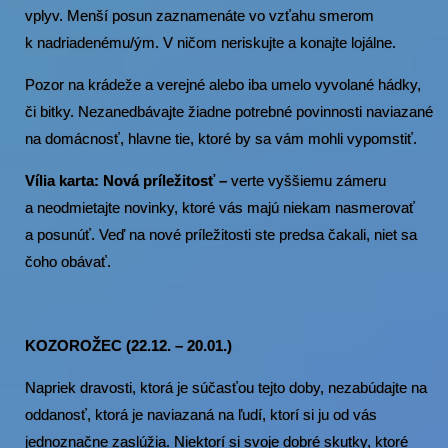
vplyv. Menší posun zaznamenáte vo vzťahu smerom
k nadriadenému/ým. V ničom neriskujte a konajte lojálne.
Pozor na krádeže a verejné alebo iba umelo vyvolané hádky,
či bitky. Nezanedbávajte žiadne potrebné povinnosti naviazané
na domácnosť, hlavne tie, ktoré by sa vám mohli vypomstiť.
Vília karta: Nová príležitosť –
verte vyššiemu zámeru
a neodmietajte novinky, ktoré vás majú niekam nasmerovať
a posunúť. Veď na nové príležitosti ste predsa čakali, niet sa
čoho obávať.
KOZOROŽEC (22.12. – 20.01.)
Napriek dravosti, ktorá je súčasťou tejto doby, nezabúdajte na
oddanosť, ktorá je naviazaná na ľudí, ktorí si ju od vás
jednoznačne zaslúžia. Niektorí si svoje dobré skutky, ktoré