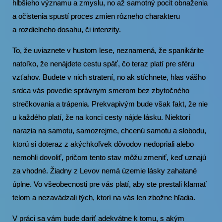
hlbšieho významu a zmyslu, no až samotný pocit obnaženia
a očistenia spustí proces zmien rôzneho charakteru
a rozdielneho dosahu, či intenzity.
To, že uviaznete v hustom lese, neznamená, že spanikárite
natoľko, že nenájdete cestu späť, čo teraz platí pre sféru
vzťahov. Budete v nich stratení, no ak stíchnete, hlas vášho
srdca vás povedie správnym smerom bez zbytočného
strečkovania a trápenia. Prekvapivým bude však fakt, že nie
u každého platí, že na konci cesty nájde lásku. Niektorí
narazia na samotu, samozrejme, chcenú samotu a slobodu,
ktorú si doteraz z akýchkoľvek dôvodov nedopriali alebo
nemohli dovoliť, pričom tento stav môžu zmeniť, keď uznajú
za vhodné. Žiadny z Levov nemá územie lásky zahatané
úplne. Vo všeobecnosti pre vás platí, aby ste prestali klamať
telom a nezavádzali tých, ktorí na vás len zbožne hľadia.
V práci sa vám bude dariť adekvátne k tomu, s akým