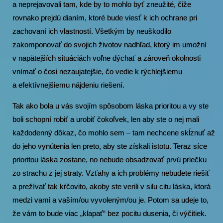
a neprejavovali tam, kde by to mohlo byť zneužité, čiže
rovnako prejdú dianím, ktoré bude viesť k ich ochrane pri
zachovaní ich vlastností. Všetkým by neuškodilo
zakomponovať do svojich životov nadhľad, ktorý im umožní
v napätejších situáciách voľne dýchať a zároveň okolnosti
vnímať o čosi nezaujatejšie, čo vedie k rýchlejšiemu
a efektívnejšiemu nájdeniu riešení.
Tak ako bola u vás svojím spôsobom láska prioritou a vy ste
boli schopní robiť a urobiť čokoľvek, len aby ste o nej mali
každodenný dôkaz, čo mohlo sem – tam nechcene skĺznuť až
do jeho vynútenia len preto, aby ste získali istotu. Teraz síce
prioritou láska zostane, no nebude obsadzovať prvú priečku
zo strachu z jej straty. Vzťahy a ich problémy nebudete riešiť
a prežívať tak kŕčovito, akoby ste verili v silu citu láska, ktorá
medzi vami a vaším/ou vyvoleným/ou je. Potom sa udeje to,
že vám to bude viac „klapať“ bez pocitu dusenia, či výčitiek.