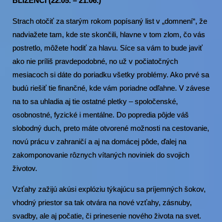
BLÍŽENCI (22.05. – 21.06.)
Strach otočiť za starým rokom popísaný list v „domnení“, že
nadviažete tam, kde ste skončili, hlavne v tom zlom, čo vás
postretlo, môžete hodiť za hlavu. Síce sa vám to bude javiť
ako nie príliš pravdepodobné, no už v počiatočných
mesiacoch si dáte do poriadku všetky problémy. Ako prvé sa
budú riešiť tie finančné, kde vám poriadne odľahne. V závese
na to sa uhladia aj tie ostatné pletky – spoločenské,
osobnostné, fyzické i mentálne. Do popredia pôjde váš
slobodný duch, preto máte otvorené možnosti na cestovanie,
novú prácu v zahraničí a aj na domácej pôde, ďalej na
zakomponovanie rôznych vítaných noviniek do svojich
životov.
Vzťahy zažijú akúsi explóziu týkajúcu sa príjemných šokov,
vhodný priestor sa tak otvára na nové vzťahy, zásnuby,
svadby, ale aj počatie, či prinesenie nového života na svet.