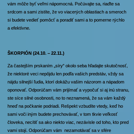
vám môže byť veľmi nápomocná. Počúvajte sa, riaďte sa
srdcom a sami zistíte, že vo viacerých oblastiach a smeroch
si budete vedieť pomôcť a poradiť sami a to pomerne rýchlo
a efektívne.
ŠKORPIÓN (24.10. – 22.11.)
Za častejším prskaním „síry“ okolo seba hľadajte skutočnosť,
že niektoré veci nepôjdu len podľa vašich predstáv, vždy sa
nájdu silnejší ľudia, ktorí dokážu vašim názorom a nápadom
oponovať. Odporúčam vám prijímať a vypočuť si aj inú stranu,
ste síce silné osobnosti, no to neznamená, že sa vám každý
hneď na počkanie podriadi. Rešpekt vzbudíte vtedy, keď ho
sami voči iným budete prechovávať, v tom tkvie veľkosť
človeka, necítiť sa ako niekto viac, nezávisle od toho, kto pred
vami stojí. Odporúčam vám nezamotávať sa v sfére