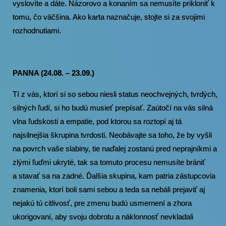
vyslovíte a dáte. Názorovo a konaním sa nemusíte prikloniť k
tomu, čo väčšina. Ako karta naznačuje, stojte si za svojimi
rozhodnutiami.
PANNA (24.08. – 23.09.)
Tí z vás, ktorí si so sebou niesli status neochvejných, tvrdých,
silných ľudí, si ho budú musieť prepísať. Zaútočí na vás silná
vlna ľudskosti a empatie, pod ktorou sa roztopí aj tá
najsilnejšia škrupina tvrdosti. Neobávajte sa toho, že by vyšli
na povrch vaše slabiny, tie naďalej zostanú pred neprajníkmi a
zlými ľuďmi ukryté, tak sa tomuto procesu nemusíte brániť
a stavať sa na zadné. Ďalšia skupina, kam patria zástupcovia
znamenia, ktorí boli sami sebou a teda sa nebáli prejaviť aj
nejakú tú citlivosť, pre zmenu budú usmernení a zhora
ukorigovaní, aby svoju dobrotu a náklonnosť nevkladali