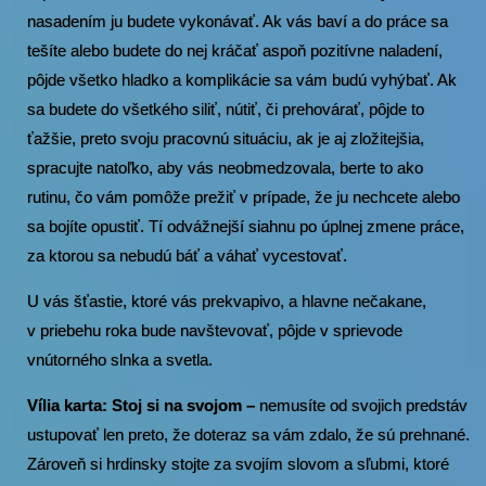
nasadením ju budete vykonávať. Ak vás baví a do práce sa
tešíte alebo budete do nej kráčať aspoň pozitívne naladení,
pôjde všetko hladko a komplikácie sa vám budú vyhýbať. Ak
sa budete do všetkého siliť, nútiť, či prehovárať, pôjde to
ťažšie, preto svoju pracovnú situáciu, ak je aj zložitejšia,
spracujte natoľko, aby vás neobmedzovala, berte to ako
rutinu, čo vám pomôže prežiť v prípade, že ju nechcete alebo
sa bojíte opustiť. Tí odvážnejší siahnu po úplnej zmene práce,
za ktorou sa nebudú báť a váhať vycestovať.
U vás šťastie, ktoré vás prekvapivo, a hlavne nečakane,
v priebehu roka bude navštevovať, pôjde v sprievode
vnútorného slnka a svetla.
Vília karta: Stoj si na svojom –
nemusíte od svojich predstáv
ustupovať len preto, že doteraz sa vám zdalo, že sú prehnané.
Zároveň si hrdinsky stojte za svojím slovom a sľubmi, ktoré