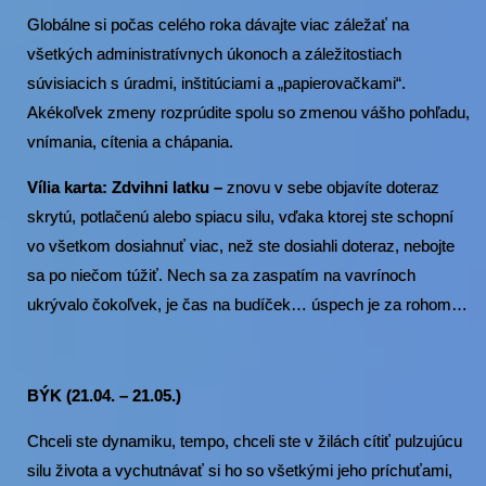
Globálne si počas celého roka dávajte viac záležať na
všetkých administratívnych úkonoch a záležitostiach
súvisiacich s úradmi, inštitúciami a „papierovačkami“.
Akékoľvek zmeny rozprúdite spolu so zmenou vášho pohľadu,
vnímania, cítenia a chápania.
Vília karta: Zdvihni latku –
znovu v sebe objavíte doteraz
skrytú, potlačenú alebo spiacu silu, vďaka ktorej ste schopní
vo všetkom dosiahnuť viac, než ste dosiahli doteraz, nebojte
sa po niečom túžiť. Nech sa za zaspatím na vavrínoch
ukrývalo čokoľvek, je čas na budíček… úspech je za rohom…
BÝK (21.04. – 21.05.)
Chceli ste dynamiku, tempo, chceli ste v žilách cítiť pulzujúcu
silu života a vychutnávať si ho so všetkými jeho príchuťami,