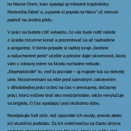
no hlavne činmi, kam spadajú aj milostné trojuholníky.
Neskoršia ľútosť a „sypanie si popola na hlavu“ už nemusí
padnúť na úrodnú pôdu.
V práci sa budete cítiť sebaisto, čo vás bude nútiť niekde
z úzadia rozumne konať a prezentovať sa až nadradene
a arogantne. V tomto prípade si radšej svoje „farebné
a našuchorené perie“ učešte a priestor dajte skromnosti, ktorá
vám v zdravej miere na škodu rozhodne nebude.
„Neprepísknite“ to, veď to poznáte – aj majster kat sa niekedy
utne. Nezamestnaní sa ešte pred samotným zakotvením
v dlhodobejšej práci ocitnú na čas v prestupnej, dočasnej
práci, ktorú môžete brať ako medzipristátie, takže nevylučuje
sa brigáda, či čas spadajúci pod skúšobnú dobu.
Neodpisujte ľudí skôr, než spoznáte ich osudy, pravdu alebo
ich skutočnú podstatu. Za ich srdečnosťou sa často ukrýva