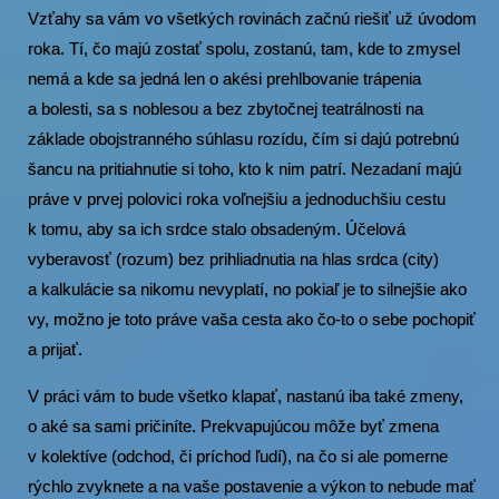
Vzťahy sa vám vo všetkých rovinách začnú riešiť už úvodom
roka. Tí, čo majú zostať spolu, zostanú, tam, kde to zmysel
nemá a kde sa jedná len o akési prehlbovanie trápenia
a bolesti, sa s noblesou a bez zbytočnej teatrálnosti na
základe obojstranného súhlasu rozídu, čím si dajú potrebnú
šancu na pritiahnutie si toho, kto k nim patrí. Nezadaní majú
práve v prvej polovici roka voľnejšiu a jednoduchšiu cestu
k tomu, aby sa ich srdce stalo obsadeným. Účelová
vyberavosť (rozum) bez prihliadnutia na hlas srdca (city)
a kalkulácie sa nikomu nevyplatí, no pokiaľ je to silnejšie ako
vy, možno je toto práve vaša cesta ako čo-to o sebe pochopiť
a prijať.
V práci vám to bude všetko klapať, nastanú iba také zmeny,
o aké sa sami pričiníte. Prekvapujúcou môže byť zmena
v kolektíve (odchod, či príchod ľudí), na čo si ale pomerne
rýchlo zvyknete a na vaše postavenie a výkon to nebude mať