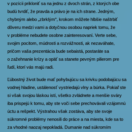
v pozícii prikloniť sa na jednu z dvoch strán, z ktorých obe
budú tvrdiť, že pravda a právo je na ich strane. Jedným,
chybným alebo „zbrklým“, krokom môžete hlbšie naštrbiť
dôveru medzi vami a dotyčnou osobou napriek tomu, že
v probléme nebudete osobne zainteresovaní. Verte sebe,
svojim pocitom, múdrosti a rozvážnosti, ak nezaváhate,
pričom vaša prezentácia bude sebaistá, postaráte sa
o zažehnanie krízy a opäť sa stanete pevným pilierom pre
ľudí, ktorí vás majú radi.
Ľúbostný život bude mať pohybujúcu sa krivku podobajúcu sa
vodnej hladine, ustálenosť vystriedajú vlny a búrka. Pokiaľ ste
si však svojou láskou istí, všetko zvládnete a menšie sváry
iba prispejú k tomu, aby ste voči sebe prechovávali vzájomnú
úctu a rešpekt. Výstrahou však zostáva, aby ste svoje
súkromné problémy nenosili do práce a na miesta, kde sa to
za vhodné naozaj nepokladá. Dumanie nad súkromím