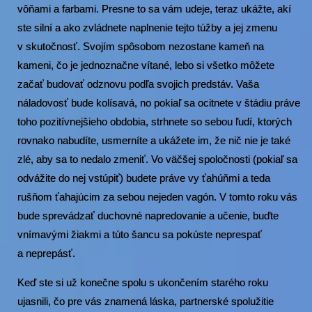
vôňami a farbami. Presne to sa vám udeje, teraz ukážte, akí
ste silní a ako zvládnete naplnenie tejto túžby a jej zmenu
v skutočnosť. Svojím spôsobom nezostane kameň na
kameni, čo je jednoznačne vítané, lebo si všetko môžete
začať budovať odznovu podľa svojich predstáv. Vaša
náladovosť bude kolísavá, no pokiaľ sa ocitnete v štádiu práve
toho pozitívnejšieho obdobia, strhnete so sebou ľudí, ktorých
rovnako nabudíte, usmerníte a ukážete im, že nič nie je také
zlé, aby sa to nedalo zmeniť. Vo väčšej spoločnosti (pokiaľ sa
odvážite do nej vstúpiť) budete práve vy ťahúňmi a teda
rušňom ťahajúcim za sebou nejeden vagón. V tomto roku vás
bude sprevádzať duchovné napredovanie a učenie, buďte
vnímavými žiakmi a túto šancu sa pokúste neprespať
a neprepásť.
Keď ste si už konečne spolu s ukončením starého roku
ujasnili, čo pre vás znamená láska, partnerské spolužitie