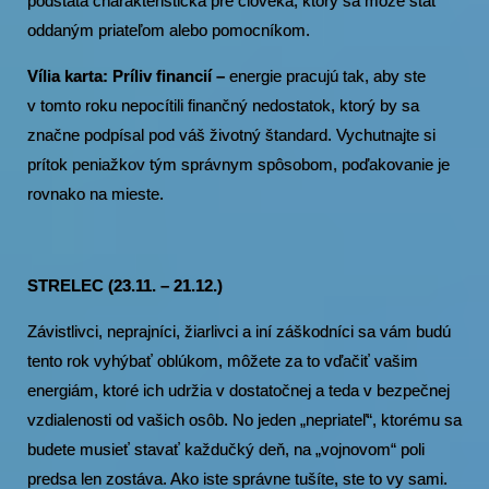
podstata charakteristická pre človeka, ktorý sa môže stať
oddaným priateľom alebo pomocníkom.
Vília karta: Príliv financií –
energie pracujú tak, aby ste
v tomto roku nepocítili finančný nedostatok, ktorý by sa
značne podpísal pod váš životný štandard. Vychutnajte si
prítok peniažkov tým správnym spôsobom, poďakovanie je
rovnako na mieste.
STRELEC (23.11. – 21.12.)
Závistlivci, neprajníci, žiarlivci a iní záškodníci sa vám budú
tento rok vyhýbať oblúkom, môžete za to vďačiť vašim
energiám, ktoré ich udržia v dostatočnej a teda v bezpečnej
vzdialenosti od vašich osôb. No jeden „nepriateľ“, ktorému sa
budete musieť stavať každučký deň, na „vojnovom“ poli
predsa len zostáva. Ako iste správne tušíte, ste to vy sami.