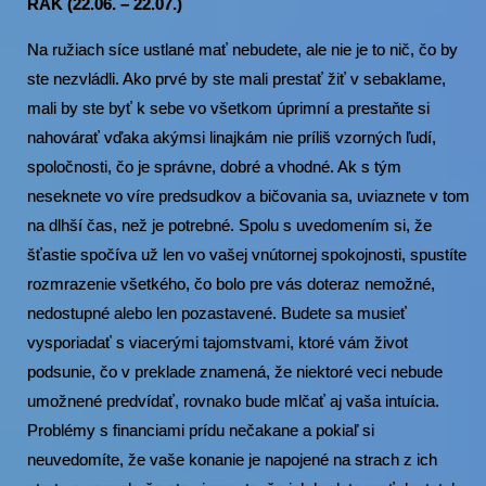
RAK (22.06. – 22.07.)
Na ružiach síce ustlané mať nebudete, ale nie je to nič, čo by
ste nezvládli. Ako prvé by ste mali prestať žiť v sebaklame,
mali by ste byť k sebe vo všetkom úprimní a prestaňte si
nahovárať vďaka akýmsi linajkám nie príliš vzorných ľudí,
spoločnosti, čo je správne, dobré a vhodné. Ak s tým
neseknete vo víre predsudkov a bičovania sa, uviaznete v tom
na dlhší čas, než je potrebné. Spolu s uvedomením si, že
šťastie spočíva už len vo vašej vnútornej spokojnosti, spustíte
rozmrazenie všetkého, čo bolo pre vás doteraz nemožné,
nedostupné alebo len pozastavené. Budete sa musieť
vysporiadať s viacerými tajomstvami, ktoré vám život
podsunie, čo v preklade znamená, že niektoré veci nebude
umožnené predvídať, rovnako bude mlčať aj vaša intuícia.
Problémy s financiami prídu nečakane a pokiaľ si
neuvedomíte, že vaše konanie je napojené na strach z ich