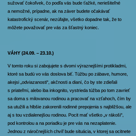
sužovať čokoľvek, čo podľa vás bude ťažké, neriešiteľné
a nemožné, prípadne, ak na záver budete očakávať
katastrofický scenár, nezúfajte, všetko dopadne tak, že to
môžete považovať pre vás za šťastný koniec.
VÁHY (24.09. – 23.10.)
V tomto roku si zabojujete s dvomi výraznejšími protikladmi,
ktoré sa budú vo vás doslova biť. Túžbu po zábave, humore,
akejsi „odviazanosti“, akčnosti a dianí, čo by ste zdieľali
s priateľmi, alebo iba inkognito, vystrieda túžba po tom zavrieť
sa doma s milovanou rodinou a pracovať na vzťahoch, čím by
sa utužili a hlbšie zakorenili rodinné prepojenia s najbližšou, ale
aj s tou vzdialenejšou rodinou. Pocit mať všetko „v rákoši“,
pod kontrolou a na poriadku je pre vás na nezaplatenie.
Jednou z náročnejších chvíľ bude situácia, v ktorej sa ocitnete