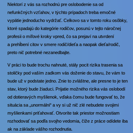
Niektorí z vás sa rozhodnú pre oslobodenie sa od
nefunkčných vzťahov, v týchto prípadoch treba emočné
vypätie jednoducho vydržať. Celkovo sa v tomto roku osôbky,
ktoré spadajú do kategórie rodičov, posunú v tejto náročnej
profesii o míľové kroky vpred, čo sa prejaví na utvrdení
a prehĺbení citov v smere rodič/dieťa a naopak dieťa/rodič,
preto nič potrebné nezanedbajte.
V práci to bude trochu nahnuté, stály pocit rizika trasenia sa
stoličky pod vaším zadkom vás doženie do stavu, že vám to
bude už v podstate jedno. Znie to zvláštne, ale presne to je ten
stav, ktorý bude žiaduci. Prijatie možného rizika vás oslobodí
od dotieravých myšlienok, vďaka čomu bude fungovať to, že
situácia sa „unormálni“ a vy si už nič zlé nebudete svojimi
myšlienkami priťahovať. Otvoríte tak priestor možnostiam
rozhodovať sa podľa svojho vedomia, čiže z práce odídete iba
ak na základe vášho rozhodnutia.