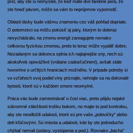
prst, aby ste si nemysleli, že keď máte dve farebné perá, že
ste hneď pávom, môže sa vám to nepríjemne vypomstiť.
Oblasti lásky bude vášmu znameniu cez váš pohľad dopriate.
O potomstvo sa môžu pokúsiť aj páry, ktorým to doteraz
nevychádzalo, na zmenu energií zareagujete rovnako
celkovou fyzickou zmenou, preto to teraz môže vypáliť dobre.
Nezadaným sa dokonca splnia ich najtajnejšie sny, nech sú
akokoľvek opovážlivé (vrátane zadosťučinení), avšak stále
hovoríme o určitých hraniciach možného. V prípade potreby si
vo vzťahoch svoj podiel viny priznajte, nehrajte sa na dokonalé
bytosti, ktoré sú v každom smere neomylné.
Práca vás bude zamestnávať o čosi viac, preto pôjdu nejaké
súkromné záležitosti trošku bokom, no majte to pod kontrolou,
aby ste neodložili udalosti, ktoré sú pre vaše „polovičky“ alebo
deti kľúčovými. Sú miesta a udalosti, kde by ste jednoducho
chýbať nemali (oslavy, vystúpenia a pod.). Rovnako „bacha“