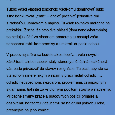
Túžbe vašej vlastnej tendencie všetkému dominovať bude
silno konkurovať „chtíč“ – chcieť prežívať jednotlivé dni
s radosťou, úsmevom a naplno. Tu však rovnako naďabíte na
prekážku. Zistíte, že tieto dve oblasti (dominancia/harmónia)
sa nedajú zlúčiť vo vhodnom pomere a tu nastúpi vaša
schopnosť robiť kompromisy a umierniť dupanie nohou.
V pracovnej sfére sa budete akosi topiť…, veľa nových
záležitostí, alebo naopak stály stereotyp, či úplná neakčnosť,
vás bude privádzať do stavov rezignácie. Tu platí, aby ste sa
v žiadnom smere nikým a ničím v práci nedali odradiť, …
odradiť neúspechom, nezdarom, problémami, či prípadným
sklamaním, tiahnite za vnútorným pocitom šťastia a naplnenia.
Prípadné zmeny práce a pracovných pozícií prináležia
časovému horizontu viažucemu sa na druhú polovicu roka,
presnejšie na jeho koniec.