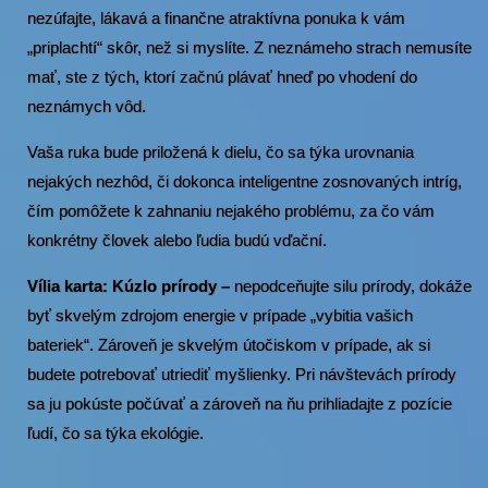
nezúfajte, lákavá a finančne atraktívna ponuka k vám
„priplachtí“ skôr, než si myslíte. Z neznámeho strach nemusíte
mať, ste z tých, ktorí začnú plávať hneď po vhodení do
neznámych vôd.
Vaša ruka bude priložená k dielu, čo sa týka urovnania
nejakých nezhôd, či dokonca inteligentne zosnovaných intríg,
čím pomôžete k zahnaniu nejakého problému, za čo vám
konkrétny človek alebo ľudia budú vďační.
Vília karta: Kúzlo prírody –
nepodceňujte silu prírody, dokáže
byť skvelým zdrojom energie v prípade „vybitia vašich
bateriek“. Zároveň je skvelým útočiskom v prípade, ak si
budete potrebovať utriediť myšlienky. Pri návštevách prírody
sa ju pokúste počúvať a zároveň na ňu prihliadajte z pozície
ľudí, čo sa týka ekológie.