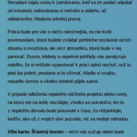
Nezadaní nájdu cestu k zamilovaniu, keď sa im podarí odpútať
od minulosti, nahovárania si niečoho a stáleho, až
nátlakového, hľadania toho/tej pravej.
Práca bude pre vás o niečo náročnejšia, no nie kvôli
povinnostiam, ktoré budete zvládať perfektne nezávisle od ich
obsahu a množstva, ale skrz atmosféru, ktorá bude v nej
panovať. Dusno, klebety a nepekné pohľady vás paralyzujú
natoľko, že si môžete vypestovať k práci úplnú nechuť, nuž tu
platí iba jediné, prestane si to všímať, hľaďte si svojho,
nasaďte úsmev a všetko ostatné pôjde samé.
V prípade odloženia nejakého väčšieho projektu alebo cesty,
na ktorú ste sa tešili, nezúfajte, všetko sa uskutoční, len to
z nejakého dôvodu bude posunuté v čase, čo rešpektujte,
keďže, ako už z mojich slov poznáte, nič sa nedeje náhodou.
Vília karta: Šťastný koniec –
nech vás sužuje alebo bude