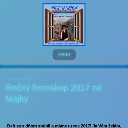
MENU
1. januára 2017
Ročný horoskop 2017 od
Majky
Deň sa s dňom snúbil a máme tu rok 2017! Ja Vám želám,