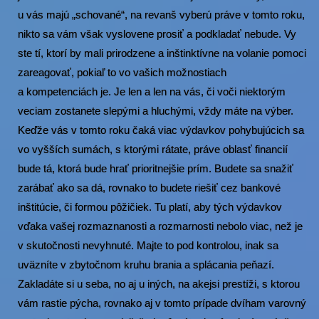
u vás majú „schované“, na revanš vyberú práve v tomto roku,
nikto sa vám však vyslovene prosiť a podkladať nebude. Vy
ste tí, ktorí by mali prirodzene a inštinktívne na volanie pomoci
zareagovať, pokiaľ to vo vašich možnostiach
a kompetenciách je. Je len a len na vás, či voči niektorým
veciam zostanete slepými a hluchými, vždy máte na výber.
Keďže vás v tomto roku čaká viac výdavkov pohybujúcich sa
vo vyšších sumách, s ktorými rátate, práve oblasť financií
bude tá, ktorá bude hrať prioritnejšie prím. Budete sa snažiť
zarábať ako sa dá, rovnako to budete riešiť cez bankové
inštitúcie, či formou pôžičiek. Tu platí, aby tých výdavkov
vďaka vašej rozmaznanosti a rozmarnosti nebolo viac, než je
v skutočnosti nevyhnuté. Majte to pod kontrolou, inak sa
uväzníte v zbytočnom kruhu brania a splácania peňazí.
Zakladáte si u seba, no aj u iných, na akejsi prestíži, s ktorou
vám rastie pýcha, rovnako aj v tomto prípade dvíham varovný