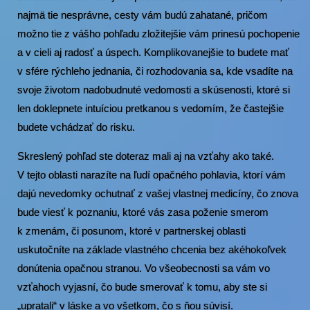
najmä tie nesprávne, cesty vám budú zahatané, pričom
možno tie z vášho pohľadu zložitejšie vám prinesú pochopenie
a v cieli aj radosť a úspech. Komplikovanejšie to budete mať
v sfére rýchleho jednania, či rozhodovania sa, kde vsadíte na
svoje životom nadobudnuté vedomosti a skúsenosti, ktoré si
len doklepnete intuíciou pretkanou s vedomím, že častejšie
budete vchádzať do risku.
Skreslený pohľad ste doteraz mali aj na vzťahy ako také.
V tejto oblasti narazíte na ľudí opačného pohlavia, ktorí vám
dajú nevedomky ochutnať z vašej vlastnej medicíny, čo znova
bude viesť k poznaniu, ktoré vás zasa poženie smerom
k zmenám, či posunom, ktoré v partnerskej oblasti
uskutočníte na základe vlastného chcenia bez akéhokoľvek
donútenia opačnou stranou. Vo všeobecnosti sa vám vo
vzťahoch vyjasní, čo bude smerovať k tomu, aby ste si
„upratali“ v láske a vo všetkom, čo s ňou súvisí.