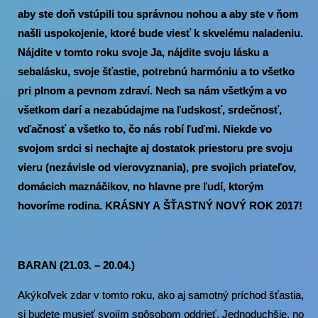
aby ste doň vstúpili tou správnou nohou a aby ste v ňom
našli uspokojenie, ktoré bude viesť k skvelému naladeniu.
Nájdite v tomto roku svoje Ja, nájdite svoju lásku a
sebalásku, svoje šťastie, potrebnú harmóniu a to všetko
pri plnom a pevnom zdraví. Nech sa nám všetkým a vo
všetkom darí a nezabúdajme na ľudskosť, srdečnosť,
vďačnosť a všetko to, čo nás robí ľuďmi. Niekde vo
svojom srdci si nechajte aj dostatok priestoru pre svoju
vieru (nezávisle od vierovyznania), pre svojich priateľov,
domácich maznáčikov, no hlavne pre ľudí, ktorým
hovoríme rodina. KRÁSNY A ŠŤASTNÝ NOVÝ ROK 2017!
BARAN (21.03. – 20.04.)
Akýkoľvek zdar v tomto roku, ako aj samotný príchod šťastia,
si budete musieť svojím spôsobom oddrieť. Jednoduchšie, no