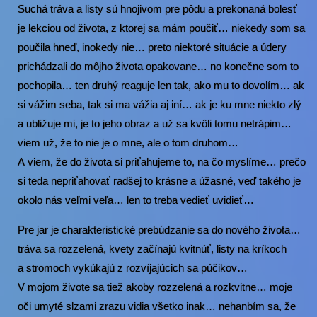
Suchá tráva a listy sú hnojivom pre pôdu a prekonaná bolesť
je lekciou od života, z ktorej sa mám poučiť… niekedy som sa
poučila hneď, inokedy nie… preto niektoré situácie a údery
prichádzali do môjho života opakovane… no konečne som to
pochopila… ten druhý reaguje len tak, ako mu to dovolím… ak
si vážim seba, tak si ma vážia aj iní… ak je ku mne niekto zlý
a ubližuje mi, je to jeho obraz a už sa kvôli tomu netrápim…
viem už, že to nie je o mne, ale o tom druhom…
A viem, že do života si priťahujeme to, na čo myslíme… prečo
si teda nepriťahovať radšej to krásne a úžasné, veď takého je
okolo nás veľmi veľa… len to treba vedieť uvidieť…
Pre jar je charakteristické prebúdzanie sa do nového života…
tráva sa rozzelená, kvety začínajú kvitnúť, listy na kríkoch
a stromoch vykúkajú z rozvíjajúcich sa púčikov…
V mojom živote sa tiež akoby rozzelená a rozkvitne… moje
oči umyté slzami zrazu vidia všetko inak… nehanbím sa, že