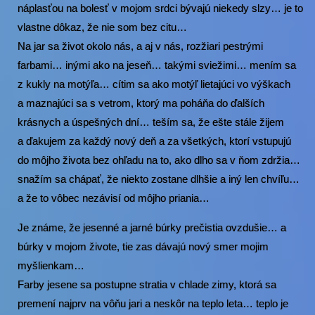
náplasťou na bolesť v mojom srdci bývajú niekedy slzy… je to
vlastne dôkaz, že nie som bez citu…
Na jar sa život okolo nás, a aj v nás, rozžiari pestrými
farbami… inými ako na jeseň… takými sviežimi… mením sa
z kukly na motýľa… cítim sa ako motýľ lietajúci vo výškach
a maznajúci sa s vetrom, ktorý ma poháňa do ďalších
krásnych a úspešných dní… teším sa, že ešte stále žijem
a ďakujem za každý nový deň a za všetkých, ktorí vstupujú
do môjho života bez ohľadu na to, ako dlho sa v ňom zdržia…
snažím sa chápať, že niekto zostane dlhšie a iný len chvíľu…
a že to vôbec nezávisí od môjho priania…
Je známe, že jesenné a jarné búrky prečistia ovzdušie… a
búrky v mojom živote, tie zas dávajú nový smer mojim
myšlienkam…
Farby jesene sa postupne stratia v chlade zimy, ktorá sa
premení najprv na vôňu jari a neskôr na teplo leta… teplo je