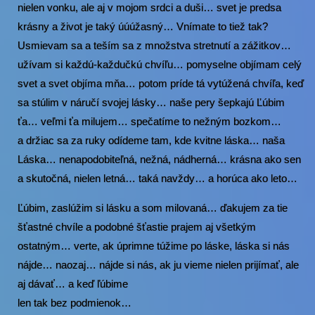
nielen vonku, ale aj v mojom srdci a duši… svet je predsa
krásny a život je taký úúúžasný… Vnímate to tiež tak?
Usmievam sa a teším sa z množstva stretnutí a zážitkov…
užívam si každú-každučkú chvíľu… pomyselne objímam celý
svet a svet objíma mňa… potom príde tá vytúžená chvíľa, keď
sa stúlim v náručí svojej lásky… naše pery šepkajú Ľúbim
ťa… veľmi ťa milujem… spečatíme to nežným bozkom…
a držiac sa za ruky odídeme tam, kde kvitne láska… naša
Láska… nenapodobiteľná, nežná, nádherná… krásna ako sen
a skutočná, nielen letná… taká navždy… a horúca ako leto…
Ľúbim, zaslúžim si lásku a som milovaná… ďakujem za tie
šťastné chvíle a podobné šťastie prajem aj všetkým
ostatným… verte, ak úprimne túžime po láske, láska si nás
nájde… naozaj… nájde si nás, ak ju vieme nielen prijímať, ale
aj dávať… a keď ľúbime
len tak bez podmienok…