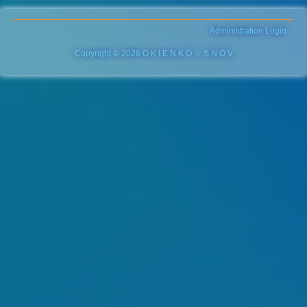
Administration Login
Copyright © 2026 O K I E N K O ☆ S N O V