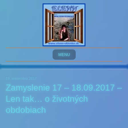
MENU
19. septembra 2017
Zamyslenie 17 – 18.09.2017 –
Len tak… o životných
obdobiach