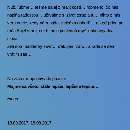
Nuž, ľúbme… tešme sa aj z maličkostí… robme to, čo nás
napĺňa radosťou… užívajme si život teraz a tu… nikto z nás
veru nevie, kedy nám naša „sviečka dohorí“… a keď príde po
mňa Anjel smrti, nech moju poslednú myšlienku vyjadria
slová:
Žila som nádherný život… ďakujem zaň… a rada sa sem
vrátim zas…
Na záver moje obvyklé prianie:
Majme sa všetci stále lepšie, lepšie a lepšie…
Elenn
18.09.2017, 19.09.2017