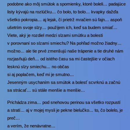
podobne ako môj smútok a spomienky, ktoré boleli… padajúce
listy kývajú na rozlúčku… čo bolo, to bolo… kvapky dažďa
všetko pokropia… aj lejak, či prietrž mračien sú fajn… aspoň
ušetrím svoje slzy… použijem ich, keď sa budem smiať…
Viete, aký je rozdiel medzi slzami smútku a bolesti
v porovnaní so slzami smiechu? Na pohľad možno žiadny…
možno… ale tie prvé zmenšujú naše trápenie a tie druhé nám
rozjasňujú deň… od istého času sa mi častejšie v očiach
lesknú slzy smiechu… no občas
si aj poplačem, keď mi je smutno…
Jesenným usychaním sa smútok a bolesť scvrknú a začnú
sa strácať… sú stále menšie a menšie…
Prichádza zima… pod snehovou perinou sa všetko rozpustí
a stratí… aj v mojej mysli je pekne bielučko… to, čo bolelo, je
preč…
a verím, že nenávratne…