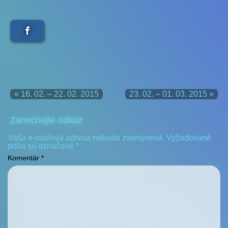
« 16. 02. – 22. 02. 2015
23. 02. – 01. 03. 2015 »
Zanechajte odkaz
Vaša e-mailová adresa nebude zverejnená.
Vyžadované
polia sú označené
*
Komentár
*