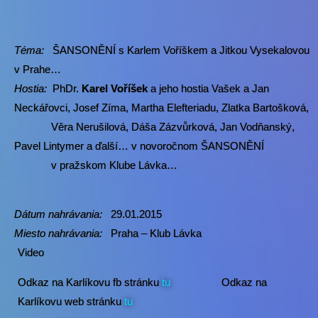
Téma:
ŠANSONĚNÍ s Karlem Voříškem a Jitkou Vysekalovou
v Prahe…
Hostia:
PhDr.
Karel Voříšek
a jeho hostia Vašek a Jan
Neckářovci, Josef Zíma, Martha Elefteriadu, Zlatka Bartošková,
Věra Nerušilová, Dáša Zázvůrková, Jan Vodňanský,
Pavel Lintymer a ďalší… v novoročnom ŠANSONĚNÍ
v pražskom Klube Lávka…
Dátum nahrávania:
29.01.2015
Miesto nahrávania:
Praha – Klub Lávka
Video
Odkaz na Karlíkovu fb stránku
tu
Odkaz na
Karlíkovu web stránku
tu