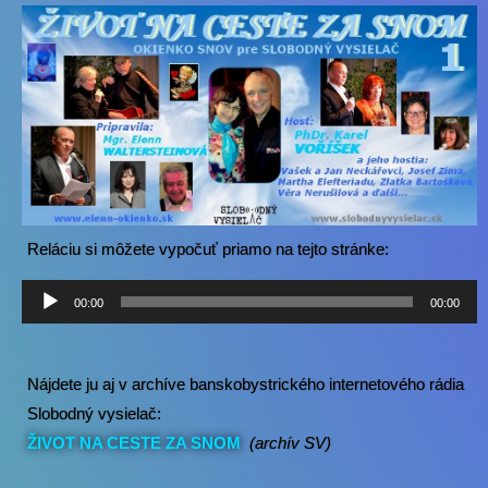
Reláciu si môžete vypočuť priamo na tejto stránke:
Audio
00:00
00:00
prehrávač
Nájdete ju aj v archíve banskobystrického internetového rádia
Slobodný vysielač:
ŽIVOT NA CESTE ZA SNOM
(archív SV)