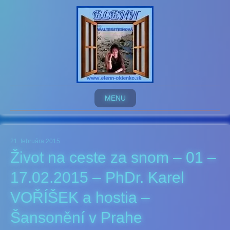
MENU
21. februára 2015
Život na ceste za snom – 01 –
17.02.2015 – PhDr. Karel
VOŘÍŠEK a hostia –
Šansonění v Prahe