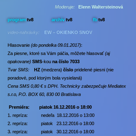
Moderuje:
Elenn Waltersteinová
program
tv8
archív
tv8
fb
tv8
video-nahrávky:
EW – OKIENKO SNOV
Hlasovanie
(do pondelka 09.01.2017)
:
Za piesne, ktoré sa Vám páčia, môžete hlasovať
(aj
opakovane)
SMS
-kou
na číslo 7033
Tvar SMS:
HZ
(medzera)
číslo
pridelené piesni (nie
poradové, pod ktorým bola vysielaná)
Cena SMS 0,80 € s DPH. Technicky zabezpečuje Mediatex
s.r.o, P.O. BOX 60, 830 00 Bratislava
Premiéra:
piatok 16.12.2016 o 18:00
1. repríza: nedeľa 18.12.2016 o 13:00
2. repríza: piatok 23.12.2016 o 18:00
3. repríza: piatok 30.12.2016 o 18:00