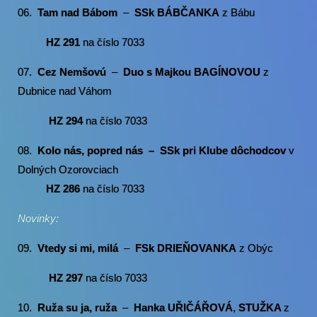
06.
Tam nad Bábom
–
SSk BÁBČANKA
z Bábu
HZ 291
na číslo 7033
07.
Cez Nemšovú
–
Duo s Majkou BAGÍNOVOU
z
Dubnice nad Váhom
HZ 294
na číslo 7033
08.
Kolo nás, popred nás – SSk pri Klube dôchodcov
v
Dolných Ozorovciach
HZ 286
na číslo 7033
Novinky:
09.
Vtedy si mi, milá
–
FSk
DRIEŇOVANKA
z Obýc
HZ 297
na číslo 7033
10.
Ruža su ja, ruža
–
Hanka UŘIČÁŘOVÁ
,
STUŽKA
z