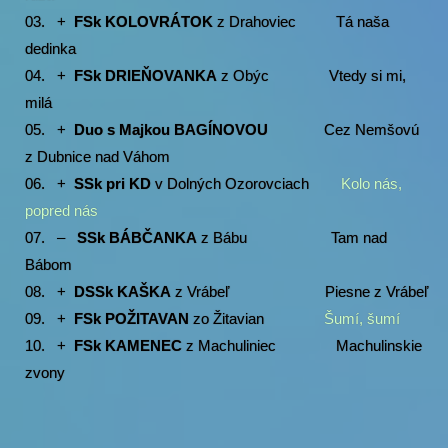
03. +
FSk KOLOVRÁTOK
z Drahoviec Tá naša
dedinka
04. +
FSk DRIEŇOVANKA
z Obýc Vtedy si mi,
milá
05. +
Duo s Majkou BAGÍNOVOU
Cez Nemšovú
z Dubnice nad Váhom
06. +
SSk pri KD
v Dolných Ozorovciach
Kolo nás,
popred nás
07. –
SSk BÁBČANKA
z Bábu Tam nad
Bábom
08. +
DSSk KAŠKA
z Vrábeľ Piesne z Vrábeľ
09. +
FSk POŽITAVAN
zo Žitavian
Šumí, šumí
10. +
FSk KAMENEC
z Machuliniec Machulinskie
zvony