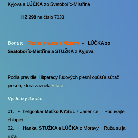
Kyjova a
LÚČKA
zo Svatoboříc-Mistřína
HZ 298
na číslo 7033
Bonus:
Piesne a tance z Moravy
– LÚČKA zo
Svatoboříc-Mistřína a STUŽKA z Kyjova
Podľa pravidiel Hitparády ľudových piesní opúšťa súťaž
pieseň, ktorá zaznela
5-krát
:
Výsledky 8.kola:
01. + heligonkár
Maťko KYSEL
z Jasenice Počúvajte,
chlapíci
02. +
Hanka, STUŽKA a LÚČKA
z Moravy Ruža su ja,
ruža