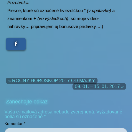
Poznámka:
Piesne, ktoré sú označené hviezdičkou *
(v upútavke)
a
znamienkom
+
(vo výsledkoch)
, sú moje video-
nahrávky… pripravujem aj bonusové prídavky…:)
« ROČNÝ HOROSKOP 2017 OD MAJKY
09. 01. – 15. 01. 2017 »
Zanechajte odkaz
Vaša e-mailová adresa nebude zverejnená.
Vyžadované
polia sú označené
*
Komentár
*