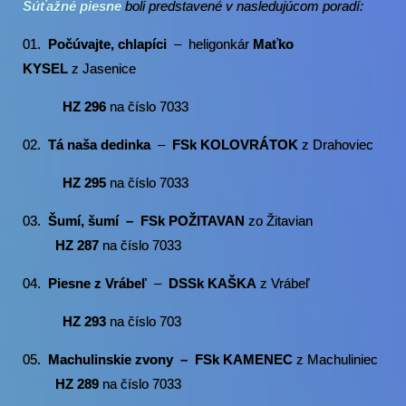
Súťažné piesne
boli predstavené v nasledujúcom poradí:
01.
Počúvajte, chlapíci
– heligonkár
Maťko
KYSEL
z Jasenice
HZ 296
na číslo 7033
02.
Tá naša dedinka
–
FSk
KOLOVRÁTOK
z Drahoviec
HZ 295
na číslo 7033
03.
Šumí, šumí – FSk POŽITAVAN
zo Žitavian
HZ 287
na číslo 7033
04.
Piesne z Vrábeľ
–
DSSk
KAŠKA
z Vrábeľ
HZ 293
na číslo 703
05.
Machulinskie zvony – FSk KAMENEC
z Machuliniec
HZ 289
na číslo 7033