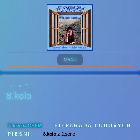
MENU
1. januára 2017
8.kolo
Televízia OSEM
H I T P A R Á D A Ľ U D O V Ý C H
P I E S N Í
8
.kolo
z 2.série