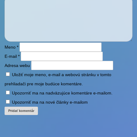
Meno
*
E-mail
*
Adresa webu
Uložiť moje meno, e-mail a webovú stránku v tomto
prehliadači pre moje budúce komentáre.
Upozorniť ma na nadväzujúce komentáre e-mailom.
Upozorniť ma na nové články e-mailom