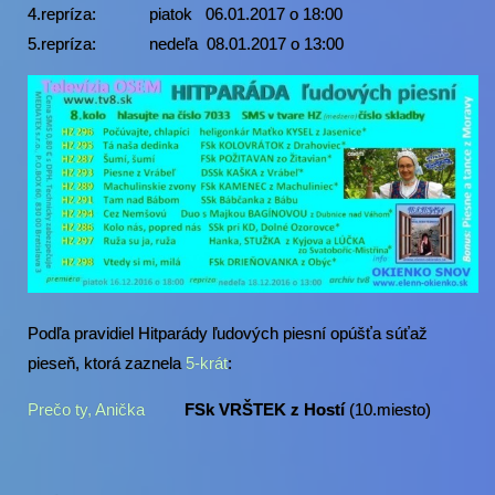
4.repríza: piatok 06.01.2017 o 18:00
5.repríza: nedeľa 08.01.2017 o 13:00
Podľa pravidiel Hitparády ľudových piesní opúšťa súťaž
pieseň, ktorá zaznela
5-krát
:
Prečo ty, Anička
FSk VRŠTEK z Hostí
(10.miesto)