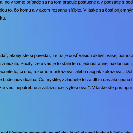
ča, no v tomto prípade sa na tom pracuje postupne a v podstate s pod
olou to, čo komu a v akom rozsahu sľúbite. V láske sa čosi príjem
rku.
dať, akoby ste si povedali, že už je dosť vašich aktivít, vašej pomoci
 zneužitá. Pocity, že u vás je to stále len o jednostrannej náklonnosti
začnete to, či ono, rozumom prikazovať alebo naopak zakazovať. Dob
bude individuálna. Čo myslíte, zvládnete to za dlhší čas ako jednu h
žte veci nepotrebné a zaťažujúce „vytesňovať“. V láske ste prístupn
nad hľadaním odpovedí na otázky, ktoré si sami budete klásť alebo