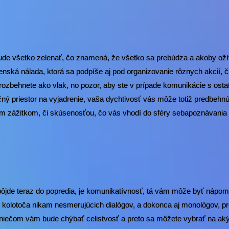
de všetko zelenať, čo znamená, že všetko sa prebúdza a akoby oží
ská nálada, ktorá sa podpíše aj pod organizovanie rôznych akcií, či 
a rozbehnete ako vlak, no pozor, aby ste v prípade komunikácie s ost
ný priestor na vyjadrenie, vaša dychtivosť vás môže totiž predbehnú
ym zážitkom, či skúsenosťou, čo vás vhodí do sféry sebapoznávania 
pôjde teraz do popredia, je komunikatívnosť, tá vám môže byť nápo
kolotoča nikam nesmerujúcich dialógov, a dokonca aj monológov, pr
 niečom vám bude chýbať celistvosť a preto sa môžete vybrať na ak