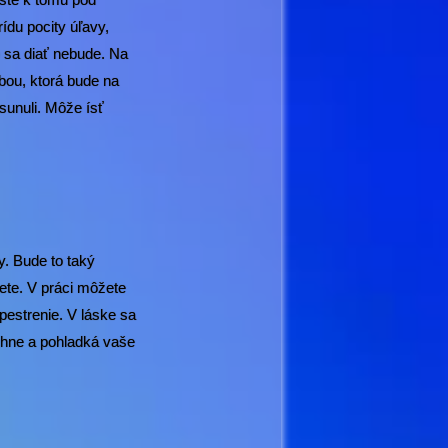
ídu pocity úľavy,
 sa diať nebude. Na
obou, ktorá bude na
sunuli. Môže ísť
y. Bude to taký
ete. V práci môžete
pestrenie. V láske sa
ihne a pohladká vaše