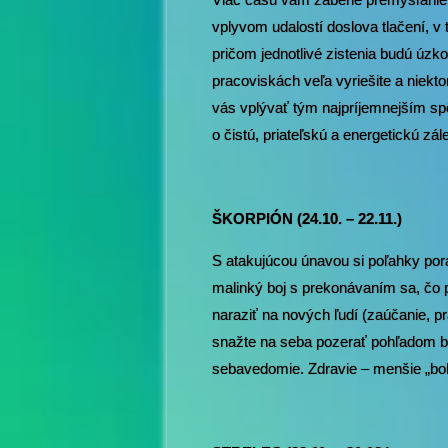
vplyvom udalostí doslova tlačení, v
pričom jednotlivé zistenia budú úz
pracoviskách veľa vyriešite a niekto
vás vplývať tým najpríjemnejším sp
o čistú, priateľskú a energetickú zál
ŠKORPIÓN (24.10. – 22.11.)
S atakujúcou únavou si poľahky porad
malinký boj s prekonávaním sa, čo 
naraziť na nových ľudí (zaúčanie, p
snažte na seba pozerať pohľadom be
sebavedomie. Zdravie – menšie „bol