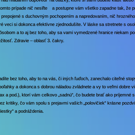
 tomto prípade nič nesiľte a postupne vám všetko zapadne tak, že pr
ko prepojené s duchovným pochopením a napredovaním, nič hrozného
ré veci si dokonca efektívne zjednodušíte. V láske sa stretnete s os
ôsobom a to aj bez toho, aby sa vami vymedzené hranice niekam po
ežitosť. Zdravie – oblasť 3. čakry.
íte bez toho, aby to na vás, či iných ľuďoch, zanechalo citeľné stop
poľahky a dokonca s dobrou náladou zvládnete a vy to veľmi dobre vi
rax a pod.), ktorí vám celkovo „sadnú“, čo budete brať ako príjemné s
z kritiky, čo vám spolu s prejavmi vašich „polovičiek“ krásne pozdv
iestky“ a podráždenia.