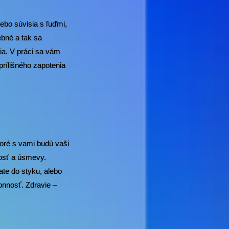
ebo súvisia s ľuďmi,
bné a tak sa
ia. V práci sa vám
prílišného zapotenia
ktoré s vami budú vaši
dosť a úsmevy.
ate do styku, alebo
onnosť. Zdravie –