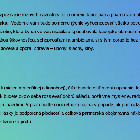
rozpoznanie rôznych náznakov, či znamení, ktoré patria priamo vám al
ntaktu. Vedomie vám bude pomerne rýchlo vyhodnocovať všetko potre
žobe, ktorá by sa vo vás usadila a spôsobovala kadejaké obmedzen
vašou šikovnosťou, schopnosťami a ambíciami, si s tým poradíte bez 
í dôvera a opora. Zdravie – úpony, šľachy, kĺby.
ti (nielen materiálnej a finančnej), čiže budete cítiť akési naplnenie, 
tak budete okolo seba rozsievať dobrú náladu, pozitívne myslenie, ra
ymi návrhmi. V práci buďte obozretnejší najmä v prípade, ak prichádz
sti lásky je podporená plodnosť a celková partnerská obojstranná nákl
liznice a pod.).