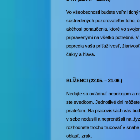
Vo všeobecnosti budete veľmi tichý
sústredených pozorovateľov toho, čo
akéhosi ponaučenia, ktoré vo svojom
pripravenými na všetko potrebné. V p
popredia vaša príťažlivosť, žiarivos
čakry a hlava.
BLÍŽENCI (22.05. – 21.06.)
Nedajte sa ovládnuť nepokojom a ne
ste svedkom. Jednotlivé dni môžete b
priateľom. Na pracoviskách vás budú
v sebe nedusili a neprenášali na „fy
rozhodnete trochu trucovať v snahe
oblasť, zrak.