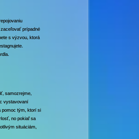
repojovaniu
 zaceľovať prípadné
ete s výzvou, ktorá
estagnujete.
rdla.
viť, samozrejme,
ac vystavovaní
á pomoc tým, ktorí si
losť, no pokiaľ sa
otlivým situáciám,