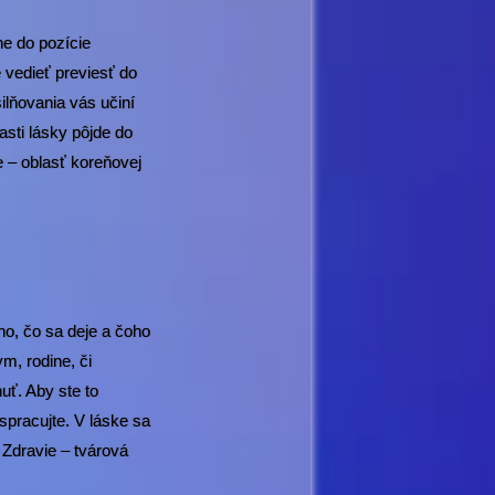
ne do pozície
 vedieť previesť do
ilňovania vás učiní
asti lásky pôjde do
ie – oblasť koreňovej
ho, čo sa deje a čoho
m, rodine, či
uť. Aby ste to
spracujte. V láske sa
Zdravie – tvárová