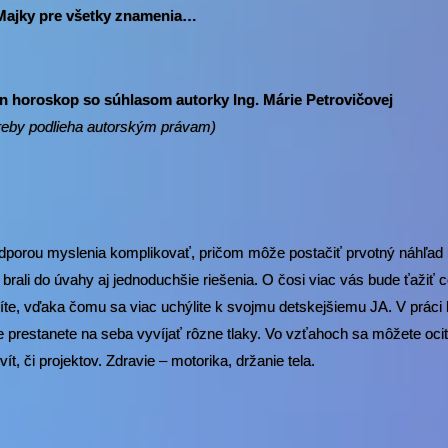
Majky pre všetky znamenia…
horoskop so súhlasom autorky Ing. Márie Petrovičovej
otreby podlieha autorským právam)
 podporou myslenia komplikovať, pričom môže postačiť prvotný náhľad 
ní brali do úvahy aj jednoduchšie riešenia. O čosi viac vás bude ťažiť 
číte, vďaka čomu sa viac uchýlite k svojmu detskejšiemu JA. V práci
že prestanete na seba vyvíjať rôzne tlaky. Vo vzťahoch sa môžete ocit
t, či projektov. Zdravie – motorika, držanie tela.