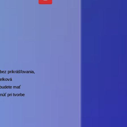
bez prikrášľovania,
celková
 budete mať
núť pri tvorbe