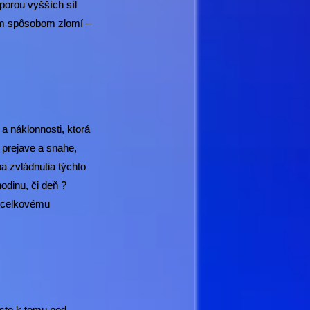
porou vyšších síl
ným spôsobom zlomí –
 a náklonnosti, ktorá
, prejave a snahe,
a zvládnutia týchto
odinu, či deň ?
í celkovému
 ste k tomu pod