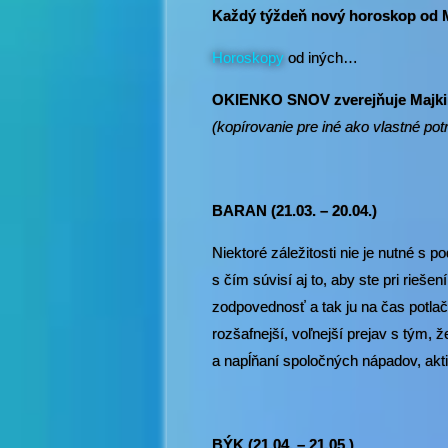
Každý týždeň nový horoskop od 
Horoskopy
od iných…
OKIENKO SNOV zverejňuje Majkin 
(kopírovanie pre iné ako vlastné p
BARAN (21.03. – 20.04.)
Niektoré záležitosti nie je nutné s
s čím súvisí aj to, aby ste pri rieše
zodpovednosť a tak ju na čas potla
rozšafnejší, voľnejší prejav s tým, 
a napĺňaní spoločných nápadov, aktiví
BÝK (21.04. – 21.05.)