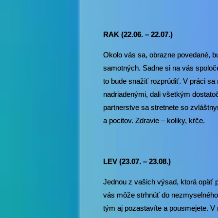
RAK (22.06. – 22.07.)
Okolo vás sa, obrazne povedané, bu
samotných. Sadne si na vás spoločen
to bude snažiť rozprúdiť. V práci s
nadriadenými, dali všetkým dostatoč
partnerstve sa stretnete so zvláštn
a pocitov. Zdravie – koliky, kŕče.
LEV (23.07. – 23.08.)
Jednou z vašich výsad, ktorá opäť 
vás môže strhnúť do nezmyselného 
tým aj pozastavíte a pousmejete. V