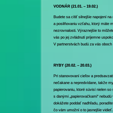
VODNÁR (21.01. – 19.02.)
Budete sa cítiť silnejšie napojení 
a posilňovaniu vzťahu, ktorý máte 
nezrovnalosti. Výraznejšie to môže
vás po jej zvládnutí príjemne uspokoj
V partnerstvách budú za vás oboch ho
RYBY (20.02. – 20.03.)
Pri stanovovaní cieľov a predsavzat
nečakane a nepredvídane, takže mysl
papierovaniu, ktoré súvisí nielen s
s danými „papierovačkami“ nebudú ve
dokážete poddať nadhľadu, poradíte
čo vám umožní o to jasnejšie vidieť.