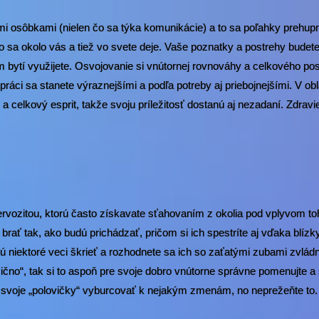
mi osôbkami (nielen čo sa týka komunikácie) a to sa poľahky prehup
 sa okolo vás a tiež vo svete deje. Vaše poznatky a postrehy budete
 bytí využijete. Osvojovanie si vnútornej rovnováhy a celkového pos
ráci sa stanete výraznejšími a podľa potreby aj priebojnejšími. V obl
ť a celkový esprit, takže svoju príležitosť dostanú aj nezadaní. Zdrav
rvozitou, ktorú často získavate sťahovaním z okolia pod vplyvom to
rať tak, ako budú prichádzať, pričom si ich spestríte aj vďaka blízky
 niektoré veci škrieť a rozhodnete sa ich so zaťatými zubami zvládn
zično“, tak si to aspoň pre svoje dobro vnútorne správne pomenujte a 
 svoje „polovičky“ vyburcovať k nejakým zmenám, no neprežeňte to. 