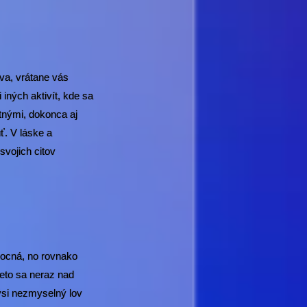
va, vrátane vás
iných aktivít, kde sa
atnými, dokonca aj
ť. V láske a
svojich citov
mocná, no rovnako
eto sa neraz nad
ýsi nezmyselný lov