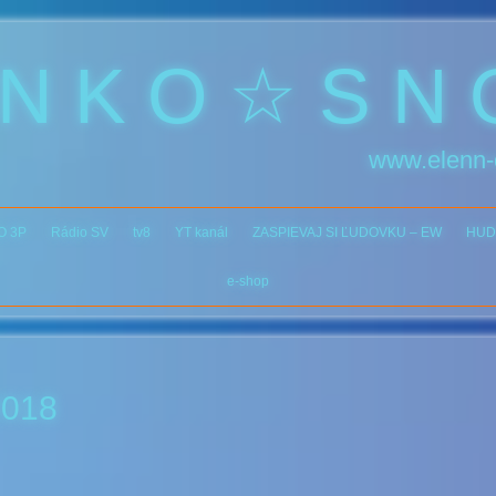
 N K O ☆ S N 
www.elenn-
O 3P
Rádio SV
tv8
YT kanál
ZASPIEVAJ SI ĽUDOVKU – EW
HUD
e-shop
2018