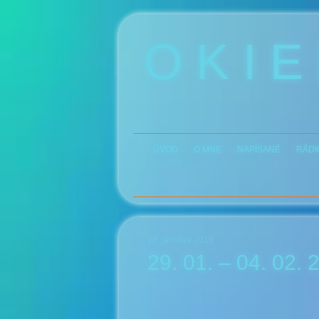
O K I E
ÚVOD
O MNE
NAPÍSANÉ
RÁDI
28. januára 2018
29. 01. – 04. 02. 