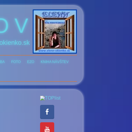
O V
okienko.sk
BA
FOTO
EZO
KNIHA NÁVŠTEV