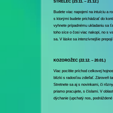
STRELEC (23.11. – 21.12.)
Budete viac napojení na intuíciu a 
s ktorými budete prichádzať do ko
vyhnete prípadnému ukladaniu sa ťa
toho síce o čosi viac nakopí, no s 
sa. V láske sa intenzívnejšie prepoj
KOZOROŽEC (22.12. – 20.01.)
Viac pocítite príchod celkovej hojnos
blízki s radosťou zdieľať. Zároveň 
Stretnete sa aj s novinkami, či rôzn
priamo pracujete, s číslami. V obla
dýchanie (upchatý nos, podráždené s