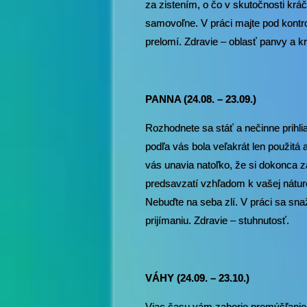
za zistením, o čo v skutočnosti krá
samovoľne. V práci majte pod kontr
prelomí. Zdravie – oblasť panvy a k
PANNA (24.08. – 23.09.)
Rozhodnete sa stáť a nečinne prihlia
podľa vás bola veľakrát len použitá a
vás unavia natoľko, že si dokonca 
predsavzatí vzhľadom k vašej náture 
Nebuďte na seba zlí. V práci sa sna
prijímaniu. Zdravie – stuhnutosť.
VÁHY (24.09. – 23.10.)
Viac času vám zaberie premýšľanie 