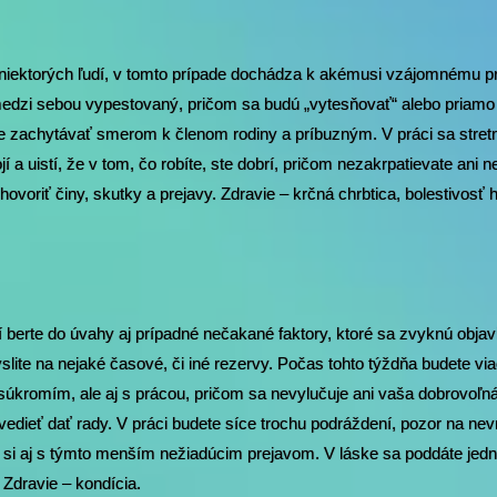
na niektorých ľudí, v tomto prípade dochádza k akémusi vzájomnému p
medzi sebou vypestovaný, pričom sa budú „vytesňovať“ alebo priamo
te zachytávať smerom k členom rodiny a príbuzným. V práci sa stretn
í a uistí, že v tom, čo robíte, ste dobrí, pričom nezakrpatievate ani n
voriť činy, skutky a prejavy. Zdravie – krčná chrbtica, bolestivosť h
í berte do úvahy aj prípadné nečakané faktory, ktoré sa zvyknú obja
ite na nejaké časové, či iné rezervy. Počas tohto týždňa budete vi
o súkromím, ale aj s prácou, pričom sa nevylučuje ani vaša dobrovoľn
dieť dať rady. V práci budete síce trochu podráždení, pozor na nevr
 si aj s týmto menším nežiadúcim prejavom. V láske sa poddáte jedn
 Zdravie – kondícia.