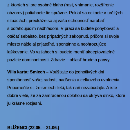
z ktorých si pre osobné blaho (rast, vnímanie, rozšírenie
obzorov) potiahnete tie správne. Pokiaľ sa ocitnete v určitých
situáciách, preukáže sa aj vaša schopnosť narábať
s odľahčujúcim nadhľadom. V práci sa budete pohybovať a
otáčať sebaisto, bez prípadných zakopnutí, pričom si svoje
miesto nájde aj prijateľné, spontánne a neohrozujúce
laškovanie. Vo vzťahoch si budete meniť akceptovateľné
pozície dominantnosti. Zdravie – oblasť hrude a panvy.
Vília karta: Smiech –
Vpúšťajte do jednotlivých dní
spontánnosť vašej radosti, nadšenia a celkového uvoľnenia.
Pripomeňte si, že smiech lieči, tak naň nezabúdajte. A iste
dobre viete, že za zamračenou oblohou sa ukrýva slnko, ktoré
ju krásne rozjasní.
BLÍŽENCI (22.05. – 21.06.)