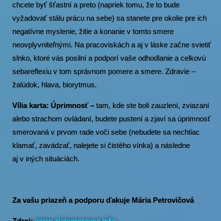
chcete byť šťastní a preto (napriek tomu, že to bude
vyžadovať stálu prácu na sebe) sa stanete pre okolie pre ich
negatívne myslenie, žitie a konanie v tomto smere
neovplyvniteľnými. Na pracoviskách a aj v láske začne svietiť
slnko, ktoré vás posilní a podporí vaše odhodlanie a celkovú
sebareflexiu v tom správnom pomere a smere. Zdravie –
žalúdok, hlava, biorytmus.
Vília karta: Úprimnosť –
tam, kde ste boli zauzlení, zviazaní
alebo strachom ovládaní, budete pustení a zjaví sa úprimnosť
smerovaná v prvom rade voči sebe (nebudete sa nechtiac
klamať, zavádzať, nalejete si čistého vínka) a následne
aj v iných situáciách.
Za vašu priazeň a podporu ďakuje Mária Petrovičová
Zdroj:
www.zlatemoravce.info