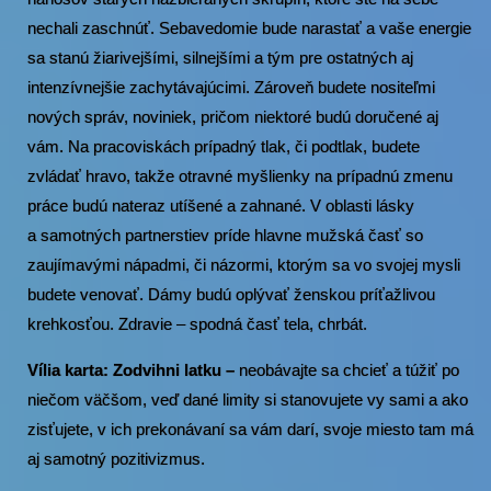
nechali zaschnúť. Sebavedomie bude narastať a vaše energie
sa stanú žiarivejšími, silnejšími a tým pre ostatných aj
intenzívnejšie zachytávajúcimi. Zároveň budete nositeľmi
nových správ, noviniek, pričom niektoré budú doručené aj
vám. Na pracoviskách prípadný tlak, či podtlak, budete
zvládať hravo, takže otravné myšlienky na prípadnú zmenu
práce budú nateraz utíšené a zahnané. V oblasti lásky
a samotných partnerstiev príde hlavne mužská časť so
zaujímavými nápadmi, či názormi, ktorým sa vo svojej mysli
budete venovať. Dámy budú oplývať ženskou príťažlivou
krehkosťou. Zdravie – spodná časť tela, chrbát.
Vília karta: Zodvihni latku –
neobávajte sa chcieť a túžiť po
niečom väčšom, veď dané limity si stanovujete vy sami a ako
zisťujete, v ich prekonávaní sa vám darí, svoje miesto tam má
aj samotný pozitivizmus.