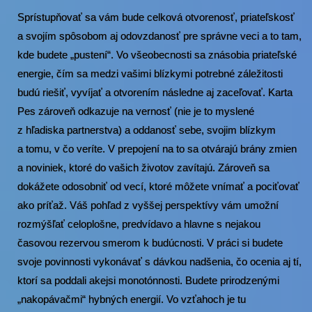
Sprístupňovať sa vám bude celková otvorenosť, priateľskosť
a svojím spôsobom aj odovzdanosť pre správne veci a to tam,
kde budete „pustení“. Vo všeobecnosti sa znásobia priateľské
energie, čím sa medzi vašimi blízkymi potrebné záležitosti
budú riešiť, vyvíjať a otvorením následne aj zaceľovať. Karta
Pes zároveň odkazuje na vernosť (nie je to myslené
z hľadiska partnerstva) a oddanosť sebe, svojim blízkym
a tomu, v čo veríte. V prepojení na to sa otvárajú brány zmien
a noviniek, ktoré do vašich životov zavítajú. Zároveň sa
dokážete odosobniť od vecí, ktoré môžete vnímať a pociťovať
ako príťaž. Váš pohľad z vyššej perspektívy vám umožní
rozmýšľať celoplošne, predvídavo a hlavne s nejakou
časovou rezervou smerom k budúcnosti. V práci si budete
svoje povinnosti vykonávať s dávkou nadšenia, čo ocenia aj tí,
ktorí sa poddali akejsi monotónnosti. Budete prirodzenými
„nakopávačmi“ hybných energií. Vo vzťahoch je tu