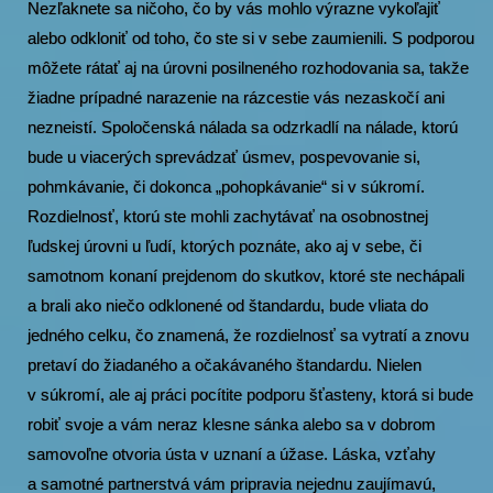
Nezľaknete sa ničoho, čo by vás mohlo výrazne vykoľajiť
alebo odkloniť od toho, čo ste si v sebe zaumienili. S podporou
môžete rátať aj na úrovni posilneného rozhodovania sa, takže
žiadne prípadné narazenie na rázcestie vás nezaskočí ani
nezneistí. Spoločenská nálada sa odzrkadlí na nálade, ktorú
bude u viacerých sprevádzať úsmev, pospevovanie si,
pohmkávanie, či dokonca „pohopkávanie“ si v súkromí.
Rozdielnosť, ktorú ste mohli zachytávať na osobnostnej
ľudskej úrovni u ľudí, ktorých poznáte, ako aj v sebe, či
samotnom konaní prejdenom do skutkov, ktoré ste nechápali
a brali ako niečo odklonené od štandardu, bude vliata do
jedného celku, čo znamená, že rozdielnosť sa vytratí a znovu
pretaví do žiadaného a očakávaného štandardu. Nielen
v súkromí, ale aj práci pocítite podporu šťasteny, ktorá si bude
robiť svoje a vám neraz klesne sánka alebo sa v dobrom
samovoľne otvoria ústa v uznaní a úžase. Láska, vzťahy
a samotné partnerstvá vám pripravia nejednu zaujímavú,