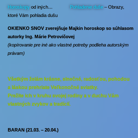
Horoskopy
od iných…
Pohladenie duše
– Obrazy,
ktoré Vám pohladia dušu
OKIENKO SNOV zverejňuje Majkin horoskop so súhlasom
autorky Ing. Márie Petrovičovej
(kopírovanie pre iné ako vlastné potreby podlieha autorským
právam)
Všetkým želám krásne, slnečné, radosťou, pohodou
a láskou prehriate Veľkonočné sviatky.
Prežite ich v kruhu svojej rodiny a v duchu Vám
vlastných zvykov a tradícií.
BARAN (21.03. – 20.04.)