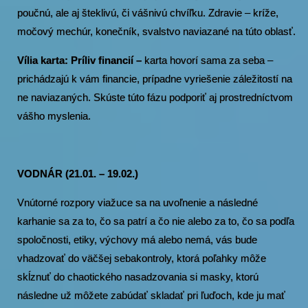
poučnú, ale aj šteklivú, či vášnivú chvíľku. Zdravie – kríže,
močový mechúr, konečník, svalstvo naviazané na túto oblasť.
Vília karta: Príliv financií –
karta hovorí sama za seba –
prichádzajú k vám financie, prípadne vyriešenie záležitostí na
ne naviazaných. Skúste túto fázu podporiť aj prostredníctvom
vášho myslenia.
VODNÁR (21.01. – 19.02.)
Vnútorné rozpory viažuce sa na uvoľnenie a následné
karhanie sa za to, čo sa patrí a čo nie alebo za to, čo sa podľa
spoločnosti, etiky, výchovy má alebo nemá, vás bude
vhadzovať do väčšej sebakontroly, ktorá poľahky môže
skĺznuť do chaotického nasadzovania si masky, ktorú
následne už môžete zabúdať skladať pri ľuďoch, kde ju mať