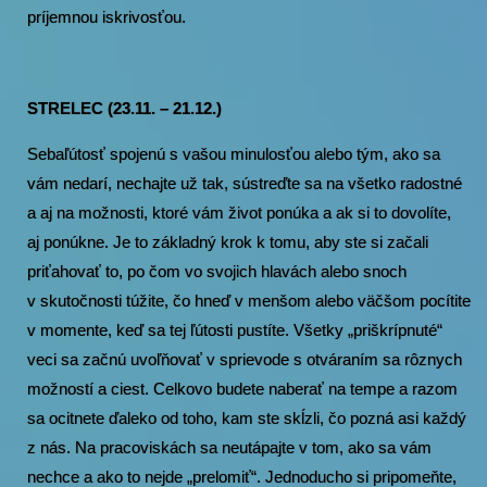
príjemnou iskrivosťou.
STRELEC (23.11. – 21.12.)
Sebaľútosť spojenú s vašou minulosťou alebo tým, ako sa
vám nedarí, nechajte už tak, sústreďte sa na všetko radostné
a aj na možnosti, ktoré vám život ponúka a ak si to dovolíte,
aj ponúkne. Je to základný krok k tomu, aby ste si začali
priťahovať to, po čom vo svojich hlavách alebo snoch
v skutočnosti túžite, čo hneď v menšom alebo väčšom pocítite
v momente, keď sa tej ľútosti pustíte. Všetky „priškrípnuté“
veci sa začnú uvoľňovať v sprievode s otváraním sa rôznych
možností a ciest. Celkovo budete naberať na tempe a razom
sa ocitnete ďaleko od toho, kam ste skĺzli, čo pozná asi každý
z nás. Na pracoviskách sa neutápajte v tom, ako sa vám
nechce a ako to nejde „prelomiť“. Jednoducho si pripomeňte,