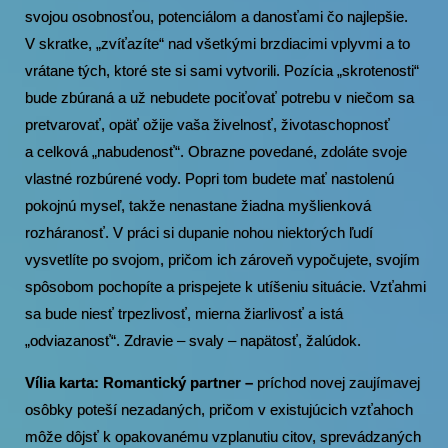
svojou osobnosťou, potenciálom a danosťami čo najlepšie.
V skratke, „zvíťazíte“ nad všetkými brzdiacimi vplyvmi a to
vrátane tých, ktoré ste si sami vytvorili. Pozícia „skrotenosti“
bude zbúraná a už nebudete pociťovať potrebu v niečom sa
pretvarovať, opäť ožije vaša živelnosť, životaschopnosť
a celková „nabudenosť“. Obrazne povedané, zdoláte svoje
vlastné rozbúrené vody. Popri tom budete mať nastolenú
pokojnú myseľ, takže nenastane žiadna myšlienková
rozháranosť. V práci si dupanie nohou niektorých ľudí
vysvetlíte po svojom, pričom ich zároveň vypočujete, svojím
spôsobom pochopíte a prispejete k utíšeniu situácie. Vzťahmi
sa bude niesť trpezlivosť, mierna žiarlivosť a istá
„odviazanosť“. Zdravie – svaly – napätosť, žalúdok.
Vília karta: Romantický partner –
príchod novej zaujímavej
osôbky poteší nezadaných, pričom v existujúcich vzťahoch
môže dôjsť k opakovanému vzplanutiu citov, sprevádzaných