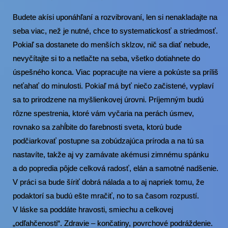
Budete akísi uponáhľaní a rozvibrovaní, len si nenakladajte na
seba viac, než je nutné, chce to systematickosť a striedmosť.
Pokiaľ sa dostanete do menších sklzov, nič sa diať nebude,
nevyčítajte si to a netlačte na seba, všetko dotiahnete do
úspešného konca. Viac popracujte na viere a pokúste sa príliš
neťahať do minulosti. Pokiaľ má byť niečo začistené, vyplaví
sa to prirodzene na myšlienkovej úrovni. Príjemným budú
rôzne spestrenia, ktoré vám vyčaria na perách úsmev,
rovnako sa zahĺbite do farebnosti sveta, ktorú bude
podčiarkovať postupne sa zobúdzajúca príroda a na tú sa
nastavíte, takže aj vy zamávate akémusi zimnému spánku
a do popredia pôjde celková radosť, elán a samotné nadšenie.
V práci sa bude šíriť dobrá nálada a to aj napriek tomu, že
podaktorí sa budú ešte mračiť, no to sa časom rozpustí.
V láske sa poddáte hravosti, smiechu a celkovej
„odľahčenosti“. Zdravie – končatiny, povrchové podráždenie.