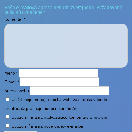
Vaša e-mailová adresa nebude zverejnená.
Vyžadované
polia sú označené
*
Komentár
*
Meno
*
E-mail
*
Adresa webu
Uložiť moje meno, e-mail a webovú stránku v tomto
prehliadači pre moje budúce komentáre.
Upozorniť ma na nadväzujúce komentáre e-mailom.
Upozorniť ma na nové články e-mailom