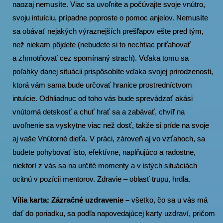
naozaj nemusíte. Viac sa uvoľnite a počúvajte svoje vnútro,
svoju intuíciu, prípadne poproste o pomoc anjelov. Nemusíte
sa obávať nejakých výraznejších prešľapov ešte pred tým,
než niekam pôjdete (nebudete si to nechtiac priťahovať
a zhmotňovať cez spomínaný strach). Vďaka tomu sa
poľahky danej situácii prispôsobíte vďaka svojej prirodzenosti,
ktorá vám sama bude určovať hranice prostredníctvom
intuície. Odhliadnuc od toho vás bude sprevádzať akási
vnútorná detskosť a chuť hrať sa a zabávať, chvíľ na
uvoľnenie sa vyskytne viac než dosť, takže si príde na svoje
aj vaše Vnútorné dieťa. V práci, zároveň aj vo vzťahoch, sa
budete pohybovať isto, efektívne, naplňujúco a radostne,
niektorí z vás sa na určité momenty a v istých situáciách
ocitnú v pozícii mentorov. Zdravie – oblasť trupu, hrdla.
Vília karta: Zázračné uzdravenie –
všetko, čo sa u vás má
dať do poriadku, sa podľa napovedajúcej karty uzdraví, pričom