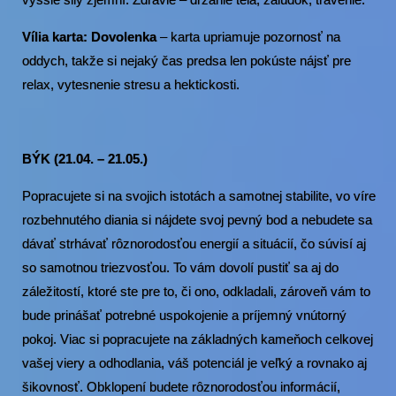
Vília karta: Dovolenka
– karta upriamuje pozornosť na
oddych, takže si nejaký čas predsa len pokúste nájsť pre
relax, vytesnenie stresu a hektickosti.
BÝK (21.04. – 21.05.)
Popracujete si na svojich istotách a samotnej stabilite, vo víre
rozbehnutého diania si nájdete svoj pevný bod a nebudete sa
dávať strhávať rôznorodosťou energií a situácií, čo súvisí aj
so samotnou triezvosťou. To vám dovolí pustiť sa aj do
záležitostí, ktoré ste pre to, či ono, odkladali, zároveň vám to
bude prinášať potrebné uspokojenie a príjemný vnútorný
pokoj. Viac si popracujete na základných kameňoch celkovej
vašej viery a odhodlania, váš potenciál je veľký a rovnako aj
šikovnosť. Obklopení budete rôznorodosťou informácií,