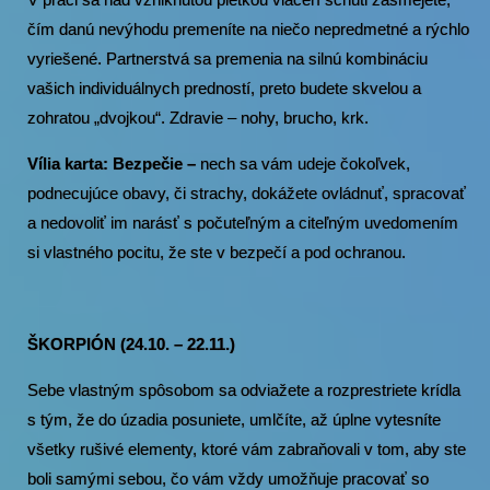
čím danú nevýhodu premeníte na niečo nepredmetné a rýchlo
vyriešené. Partnerstvá sa premenia na silnú kombináciu
vašich individuálnych predností, preto budete skvelou a
zohratou „dvojkou“. Zdravie – nohy, brucho, krk.
Vília karta: Bezpečie –
nech sa vám udeje čokoľvek,
podnecujúce obavy, či strachy, dokážete ovládnuť, spracovať
a nedovoliť im narásť s počuteľným a citeľným uvedomením
si vlastného pocitu, že ste v bezpečí a pod ochranou.
ŠKORPIÓN (24.10. – 22.11.)
Sebe vlastným spôsobom sa odviažete a rozprestriete krídla
s tým, že do úzadia posuniete, umlčíte, až úplne vytesníte
všetky rušivé elementy, ktoré vám zabraňovali v tom, aby ste
boli samými sebou, čo vám vždy umožňuje pracovať so