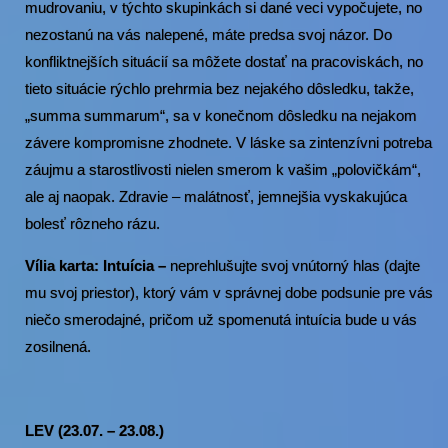
mudrovaniu, v týchto skupinkách si dané veci vypočujete, no
nezostanú na vás nalepené, máte predsa svoj názor. Do
konfliktnejších situácií sa môžete dostať na pracoviskách, no
tieto situácie rýchlo prehrmia bez nejakého dôsledku, takže,
„summa summarum“, sa v konečnom dôsledku na nejakom
závere kompromisne zhodnete. V láske sa zintenzívni potreba
záujmu a starostlivosti nielen smerom k vašim „polovičkám“,
ale aj naopak. Zdravie – malátnosť, jemnejšia vyskakujúca
bolesť rôzneho rázu.
Vília karta: Intuícia –
neprehlušujte svoj vnútorný hlas (dajte
mu svoj priestor), ktorý vám v správnej dobe podsunie pre vás
niečo smerodajné, pričom už spomenutá intuícia bude u vás
zosilnená.
LEV (23.07. – 23.08.)