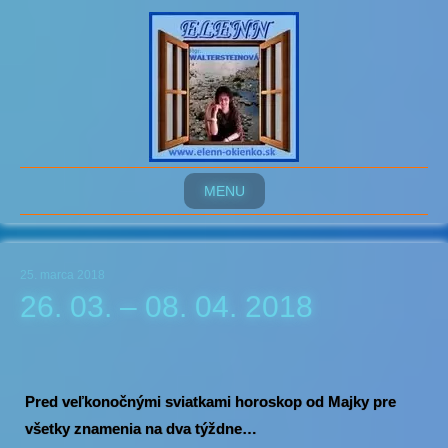
MENU
25. marca 2018
26. 03. – 08. 04. 2018
Pred veľkonočnými sviatkami horoskop od Majky pre
všetky znamenia na dva týždne…