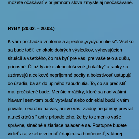
môžete očakávať v príjemnom slova zmysle aj neočakávané.
RYBY (20.02. – 20.03.)
K vám prichádza vnútorné a aj reálne „vydýchnutie si“. Všetko
sa bude točiť len okolo dobrých výsledkov, vyhovujúcich
situácií a všetkého, čo má byť pre vás, pre vaše telo a dušu,
prínosné. Či už fyzické alebo duševné „boľačky“ a ranky sa
uzdravujú a celkové nepríjemné pocity a bolestivosť ustupujú
do úzadia, ba až do úplného zabudnutia. To, čo sa prečistiť
má, prečistené bude. Menšie mráčiky, ktoré sa nad vašimi
hlavami sem-tam budú vytvárať alebo odniekiaľ budú k vám
priviate, neurobia na vás, ani vo vás, žiadny negatívny prevrat
a „neškrtnú si“ ani v prípade toho, že by to zmenilo vaše
správne, slnečné a žiariace naladenie sa. Postupne budete
vidieť a aj v sebe vnímať črtajúcu sa budúcnosť, v ktorej