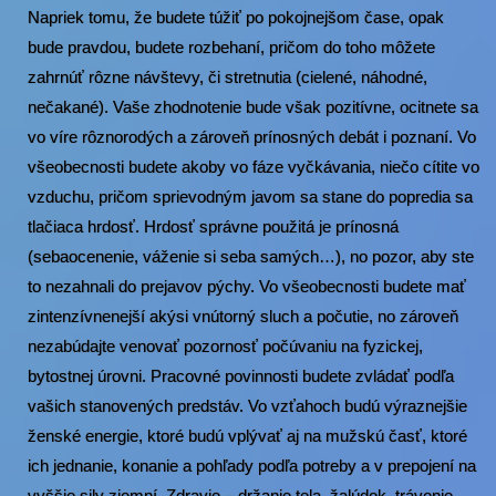
Napriek tomu, že budete túžiť po pokojnejšom čase, opak
bude pravdou, budete rozbehaní, pričom do toho môžete
zahrnúť rôzne návštevy, či stretnutia (cielené, náhodné,
nečakané). Vaše zhodnotenie bude však pozitívne, ocitnete sa
vo víre rôznorodých a zároveň prínosných debát i poznaní. Vo
všeobecnosti budete akoby vo fáze vyčkávania, niečo cítite vo
vzduchu, pričom sprievodným javom sa stane do popredia sa
tlačiaca hrdosť. Hrdosť správne použitá je prínosná
(sebaocenenie, váženie si seba samých…), no pozor, aby ste
to nezahnali do prejavov pýchy. Vo všeobecnosti budete mať
zintenzívnenejší akýsi vnútorný sluch a počutie, no zároveň
nezabúdajte venovať pozornosť počúvaniu na fyzickej,
bytostnej úrovni. Pracovné povinnosti budete zvládať podľa
vašich stanovených predstáv. Vo vzťahoch budú výraznejšie
ženské energie, ktoré budú vplývať aj na mužskú časť, ktoré
ich jednanie, konanie a pohľady podľa potreby a v prepojení na
vyššie sily zjemní. Zdravie – držanie tela, žalúdok, trávenie.