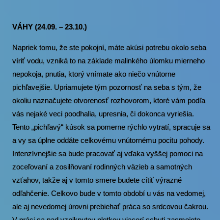
VÁHY (24.09. – 23.10.)
Napriek tomu, že ste pokojní, máte akúsi potrebu okolo seba
víriť vodu, vzniká to na základe malinkého úlomku mierneho
nepokoja, pnutia, ktorý vnímate ako niečo vnútorne
pichľavejšie. Upriamujete tým pozornosť na seba s tým, že
okoliu naznačujete otvorenosť rozhovorom, ktoré vám podľa
vás nejaké veci poodhalia, upresnia, či dokonca vyriešia.
Tento „pichľavý“ kúsok sa pomerne rýchlo vytratí, spracuje sa
a vy sa úplne oddáte celkovému vnútornému pocitu pohody.
Intenzívnejšie sa bude pracovať aj vďaka vyššej pomoci na
zoceľovaní a zosilňovaní rodinných väzieb a samotných
vzťahov, takže aj v tomto smere budete cítiť výrazné
odľahčenie. Celkovo bude v tomto období u vás na vedomej,
ale aj nevedomej úrovni prebiehať práca so srdcovou čakrou.
V práci sa nad vzniknutou pletkou viacerí schuti zasmejete,