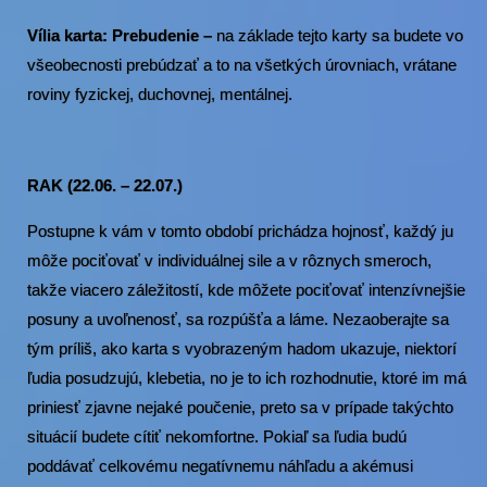
Vília karta: Prebudenie –
na základe tejto karty sa budete vo
všeobecnosti prebúdzať a to na všetkých úrovniach, vrátane
roviny fyzickej, duchovnej, mentálnej.
RAK (22.06. – 22.07.)
Postupne k vám v tomto období prichádza hojnosť, každý ju
môže pociťovať v individuálnej sile a v rôznych smeroch,
takže viacero záležitostí, kde môžete pociťovať intenzívnejšie
posuny a uvoľnenosť, sa rozpúšťa a láme. Nezaoberajte sa
tým príliš, ako karta s vyobrazeným hadom ukazuje, niektorí
ľudia posudzujú, klebetia, no je to ich rozhodnutie, ktoré im má
priniesť zjavne nejaké poučenie, preto sa v prípade takýchto
situácií budete cítiť nekomfortne. Pokiaľ sa ľudia budú
poddávať celkovému negatívnemu náhľadu a akémusi