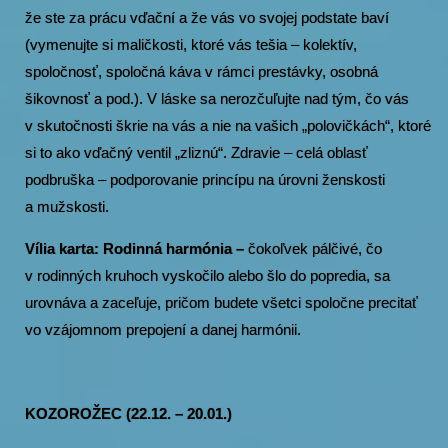
že ste za prácu vďační a že vás vo svojej podstate baví
(vymenujte si maličkosti, ktoré vás tešia – kolektív,
spoločnosť, spoločná káva v rámci prestávky, osobná
šikovnosť a pod.). V láske sa nerozčuľujte nad tým, čo vás
v skutočnosti škrie na vás a nie na vašich „polovičkách“, ktoré
si to ako vďačný ventil „zliznú“. Zdravie – celá oblasť
podbruška – podporovanie princípu na úrovni ženskosti
a mužskosti.
Vília karta: Rodinná harmónia –
čokoľvek pálčivé, čo
v rodinných kruhoch vyskočilo alebo šlo do popredia, sa
urovnáva a zaceľuje, pričom budete všetci spoločne precitať
vo vzájomnom prepojení a danej harmónii.
KOZOROŽEC (22.12. – 20.01.)