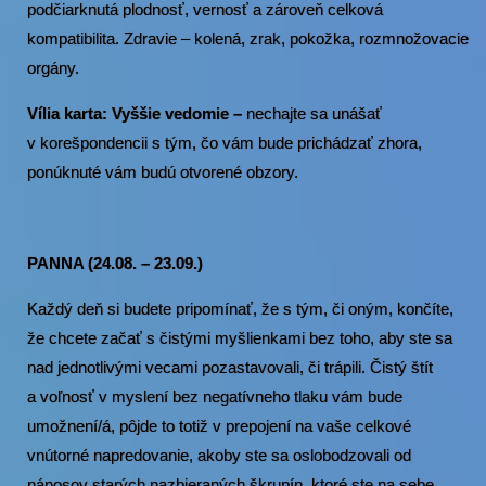
podčiarknutá plodnosť, vernosť a zároveň celková
kompatibilita. Zdravie – kolená, zrak, pokožka, rozmnožovacie
orgány.
Vília karta: Vyššie vedomie –
nechajte sa unášať
v korešpondencii s tým, čo vám bude prichádzať zhora,
ponúknuté vám budú otvorené obzory.
PANNA (24.08. – 23.09.)
Každý deň si budete pripomínať, že s tým, či oným, končíte,
že chcete začať s čistými myšlienkami bez toho, aby ste sa
nad jednotlivými vecami pozastavovali, či trápili. Čistý štít
a voľnosť v myslení bez negatívneho tlaku vám bude
umožnení/á, pôjde to totiž v prepojení na vaše celkové
vnútorné napredovanie, akoby ste sa oslobodzovali od
nánosov starých nazbieraných škrupín, ktoré ste na sebe