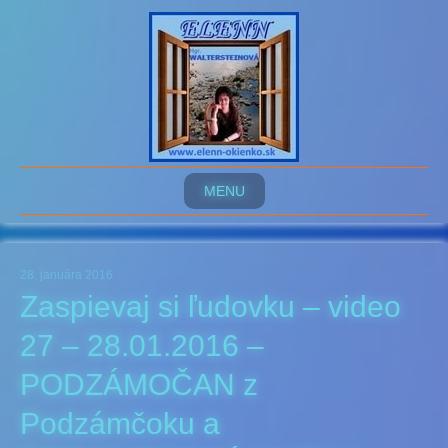
MENU
28. januára 2016
Zaspievaj si ľudovku – video
27 – 28.01.2016 –
PODZÁMOČAN z
Podzámčoku a