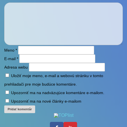
Meno
*
E-mail
*
Adresa webu
Uložiť moje meno, e-mail a webovú stránku v tomto
prehliadači pre moje budúce komentáre.
Upozorniť ma na nadväzujúce komentáre e-mailom.
Upozorniť ma na nové články e-mailom