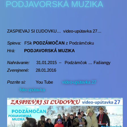
PODJAVORSKÁ MUZIKA
ZASPIEVAJ SI ĽUDOVKU… video-upútavka 27…
Spieva:
FSk
PODZÁMOČAN
z Podzámčoku
Hrá:
PODJAVORSKÁ MUZIKA
Nahrávanie:
31.01.2015 – Podzámčok … Fašiangy
Zverejnené:
28.01.2016
Pozrite si:
You Tube
video-upútavka 27
foto-upútavka