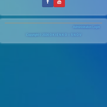
Administration Login
Copyright © 2026 O K I E N K O ☆ S N O V