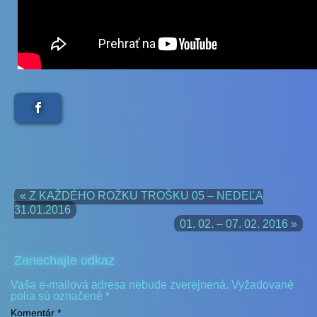
« Z KAŽDÉHO ROŽKU TROŠKU 05 – NEDEĽA
31.01.2016
01. 02. – 07. 02. 2016 »
Zanechajte odkaz
Vaša e-mailová adresa nebude zverejnená.
Vyžadované
polia sú označené
*
Komentár
*