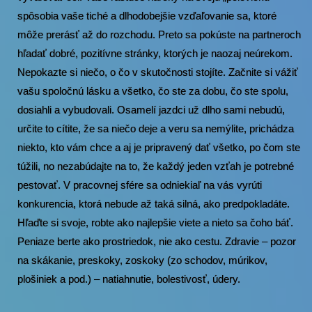
spôsobia vaše tiché a dlhodobejšie vzďaľovanie sa, ktoré
môže prerásť až do rozchodu. Preto sa pokúste na partneroch
hľadať dobré, pozitívne stránky, ktorých je naozaj neúrekom.
Nepokazte si niečo, o čo v skutočnosti stojíte. Začnite si vážiť
vašu spoločnú lásku a všetko, čo ste za dobu, čo ste spolu,
dosiahli a vybudovali. Osamelí jazdci už dlho sami nebudú,
určite to cítite, že sa niečo deje a veru sa nemýlite, prichádza
niekto, kto vám chce a aj je pripravený dať všetko, po čom ste
túžili, no nezabúdajte na to, že každý jeden vzťah je potrebné
pestovať. V pracovnej sfére sa odniekiaľ na vás vyrúti
konkurencia, ktorá nebude až taká silná, ako predpokladáte.
Hľaďte si svoje, robte ako najlepšie viete a nieto sa čoho báť.
Peniaze berte ako prostriedok, nie ako cestu. Zdravie – pozor
na skákanie, preskoky, zoskoky (zo schodov, múrikov,
plošiniek a pod.) – natiahnutie, bolestivosť, údery.