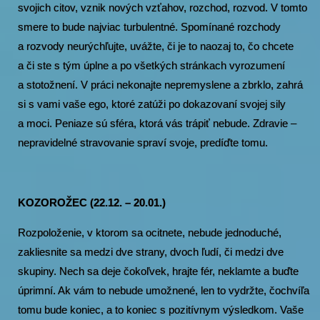
svojich citov, vznik nových vzťahov, rozchod, rozvod. V tomto
smere to bude najviac turbulentné. Spomínané rozchody
a rozvody neurýchľujte, uvážte, či je to naozaj to, čo chcete
a či ste s tým úplne a po všetkých stránkach vyrozumení
a stotožnení. V práci nekonajte nepremyslene a zbrklo, zahrá
si s vami vaše ego, ktoré zatúži po dokazovaní svojej sily
a moci. Peniaze sú sféra, ktorá vás trápiť nebude. Zdravie –
nepravidelné stravovanie spraví svoje, predíďte tomu.
KOZOROŽEC (22.12. – 20.01.)
Rozpoloženie, v ktorom sa ocitnete, nebude jednoduché,
zakliesnite sa medzi dve strany, dvoch ľudí, či medzi dve
skupiny. Nech sa deje čokoľvek, hrajte fér, neklamte a buďte
úprimní. Ak vám to nebude umožnené, len to vydržte, čochvíľa
tomu bude koniec, a to koniec s pozitívnym výsledkom. Vaše