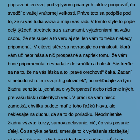
pripravení ten svoj pod vplyvom priamych faktov poopraviť, čo
svedčí o vašej vnútornej veľkosti. Práve toto sa podpíše pod
to, že si vás ľudia vážia a majú vás radi. V tomto štýle to pôjde
celý týždeň, stretnete sa s uznaniami, vyjadreniami na vašu
osobu, že ste super a to veru aj ste, len vám to treba niekedy
pripomenúť. V citovej sfére sa nevracajte do minulosti, ktorá
vám už neprinášala nič prospešné a napriek tomu, že vám
bude pripomenutá, nespadajte do smútku a bolesti. Sústreďte
sa na to, že na vás láska a to „pravé orechové“ čaká. Zadaní
si nebudú istí citmi svojich „polovičiek“, no nehľadajte za tým
žiadnu senzáciu, jedná sa o vyčerpanosť alebo riešenie iných,
pre vašu lásku dôležitých vecí. V práci sa vám niečo
zamotká, chvíľku budete mať z toho ťažkú hlavu, ale
neklesajte na duchu, dá sa to do poriadku. Neodmietnite
žiadnu výzvu: kurzy, samovzdelávanie, nič, čo vás posunie
ďalej. Čo sa týka peňazí, smeruje to k vyriešenie zložitejšej
situácie. Zdravie – dýchanie (duchovná príčina – sťažené