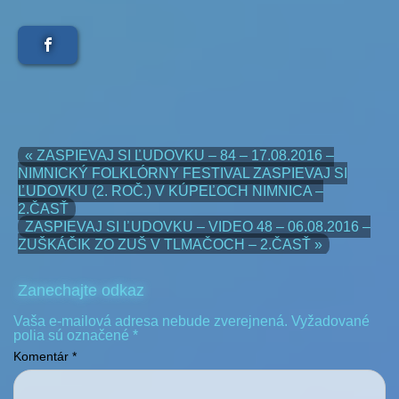
« ZASPIEVAJ SI ĽUDOVKU – 84 – 17.08.2016 –
NIMNICKÝ FOLKLÓRNY FESTIVAL ZASPIEVAJ SI
ĽUDOVKU (2. ROČ.) V KÚPEĽOCH NIMNICA –
2.ČASŤ
ZASPIEVAJ SI ĽUDOVKU – VIDEO 48 – 06.08.2016 –
ZUŠKÁČIK ZO ZUŠ V TLMAČOCH – 2.ČASŤ »
Zanechajte odkaz
Vaša e-mailová adresa nebude zverejnená.
Vyžadované
polia sú označené
*
Komentár
*