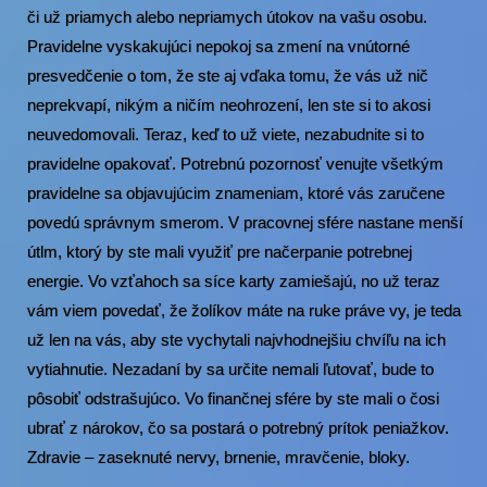
či už priamych alebo nepriamych útokov na vašu osobu.
Pravidelne vyskakujúci nepokoj sa zmení na vnútorné
presvedčenie o tom, že ste aj vďaka tomu, že vás už nič
neprekvapí, nikým a ničím neohrození, len ste si to akosi
neuvedomovali. Teraz, keď to už viete, nezabudnite si to
pravidelne opakovať. Potrebnú pozornosť venujte všetkým
pravidelne sa objavujúcim znameniam, ktoré vás zaručene
povedú správnym smerom. V pracovnej sfére nastane menší
útlm, ktorý by ste mali využiť pre načerpanie potrebnej
energie. Vo vzťahoch sa síce karty zamiešajú, no už teraz
vám viem povedať, že žolíkov máte na ruke práve vy, je teda
už len na vás, aby ste vychytali najvhodnejšiu chvíľu na ich
vytiahnutie. Nezadaní by sa určite nemali ľutovať, bude to
pôsobiť odstrašujúco. Vo finančnej sfére by ste mali o čosi
ubrať z nárokov, čo sa postará o potrebný prítok peniažkov.
Zdravie – zaseknuté nervy, brnenie, mravčenie, bloky.