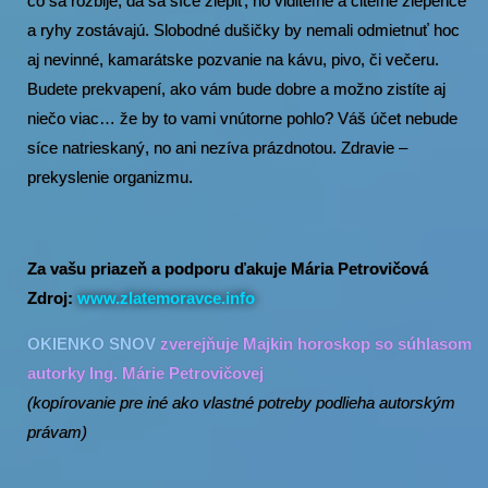
čo sa rozbije, dá sa síce zlepiť, no viditeľné a citeľné zlepence
a ryhy zostávajú. Slobodné dušičky by nemali odmietnuť hoc
aj nevinné, kamarátske pozvanie na kávu, pivo, či večeru.
Budete prekvapení, ako vám bude dobre a možno zistíte aj
niečo viac… že by to vami vnútorne pohlo? Váš účet nebude
síce natrieskaný, no ani nezíva prázdnotou. Zdravie –
prekyslenie organizmu.
Za vašu priazeň a podporu ďakuje Mária Petrovičová
Zdroj:
www.zlatemoravce.info
OKIENKO SNOV
zverejňuje Majkin horoskop so súhlasom
autorky Ing. Márie Petrovičovej
(kopírovanie pre iné ako vlastné potreby podlieha autorským
právam)