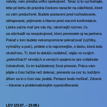
nahoty, vám prináša veľkú spokojnosť. Teraz si to vychutnajte,
lebo pri behu do prázdna čoskoro narazíte na záležitosti, ktoré
sú vám predurčené. Budete postavení pred rozhodovanie,
obhajovanie, prijímanie a hlavne pred viaceré konfrontácie.
Láska začne mať pre vás iný, náročnejší rozmer, čo
sa odzrkadlí na nespokojnosti, ktorú prenesiete aj na partnera.
Pokiaľ v tom budete nekompromisne pokračovať (výčitky,
vyhrážky a pod.), prídete o to najcennejšie, o lásku, ktorá bola
skutočnou. Tí, ktorí to dokážu ovládnuť, nájdu vo svojich
„polovičkách“ skvelých a verných spojencov pre zvládnutie
čohokoľvek, čo im každodenný život prinesie. Práca vám
pôjde o čosi ťažšie než doteraz, preneste sa cez to, každým
dňom sa to o čosi viac poddá. Peniaze budú meškať. Zdravie
– trávenie a problematickejšie vyprázdňovanie.
LEV (23.07. – 23.08.)