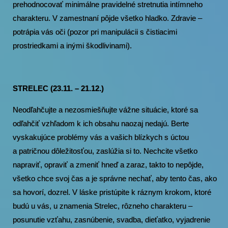
prehodnocovať minimálne pravidelné stretnutia intímneho
charakteru. V zamestnaní pôjde všetko hladko. Zdravie –
potrápia vás oči (pozor pri manipulácii s čistiacimi
prostriedkami a inými škodlivinami).
STRELEC (23.11. – 21.12.)
Neodľahčujte a nezosmiešňujte vážne situácie, ktoré sa
odľahčiť vzhľadom k ich obsahu naozaj nedajú. Berte
vyskakujúce problémy vás a vašich blízkych s úctou
a patričnou dôležitosťou, zaslúžia si to. Nechcite všetko
napraviť, opraviť a zmeniť hneď a zaraz, takto to nepôjde,
všetko chce svoj čas a je správne nechať, aby tento čas, ako
sa hovorí, dozrel. V láske pristúpite k ráznym krokom, ktoré
budú u vás, u znamenia Strelec, rôzneho charakteru –
posunutie vzťahu, zasnúbenie, svadba, dieťatko, vyjadrenie