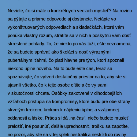
Neviete, čo si máte o konkrétnych veciach myslieť? Na rovinu
sa pýtajte a priame odpovede aj dostanete. Netápte vo
vykonštruovaných odpovediach a skladačkách, ktoré vám
ponúka vlastný rozum, stratíte sa v nich a poskytnú vám dosť
skreslené pohľady. To, že niekto po vás túži, ešte neznamená,
že sa budete správať ako školáci s dosť výraznými
pubertálnymi ťahmi, čo platí hlavne pre tých, ktorí spoznali
niekoho úplne nového. Na to bude ešte čas, teraz sa
spoznávajte, čo vytvorí dostatočný priestor na to, aby ste si
ujasnili všetko, čo k tejto osobe cítite a čo vy sami
v skutočnosti chcete. Osôbky zakotvené v dlhodobejších
vzťahoch pristúpia na kompromisy, ktoré budú pre obe strany
skvelým krokom, krokom k nájdeniu úplnej a vzájomnej
oddanosti a láske. Práca si dá „na čas“, niečo budete musieť
preložiť, iné posunúť, ďalšie uprednostniť, trošku sa zapotíte,
no pozor, aby ste sa v tej spleti nestratili a neskĺzli do roviny