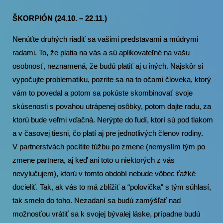
ŠKORPIÓN (24.10. – 22.11.)
Nenúťte druhých riadiť sa vašimi predstavami a múdrymi
radami. To, že platia na vás a sú aplikovateľné na vašu
osobnosť, neznamená, že budú platiť aj u iných. Najskôr si
vypočujte problematiku, pozrite sa na to očami človeka, ktorý
vám to povedal a potom sa pokúste skombinovať svoje
skúsenosti s povahou utrápenej osôbky, potom dajte radu, za
ktorú bude veľmi vďačná. Nerýpte do ľudí, ktorí sú pod tlakom
a v časovej tiesni, čo platí aj pre jednotlivých členov rodiny.
V partnerstvách pocítite túžbu po zmene (nemyslím tým po
zmene partnera, aj keď ani toto u niektorých z vás
nevylučujem), ktorú v tomto období nebude vôbec ťažké
docieliť. Tak, ak vás to má zblížiť a “polovička“ s tým súhlasí,
tak smelo do toho. Nezadaní sa budú zamýšľať nad
možnosťou vrátiť sa k svojej bývalej láske, prípadne budú