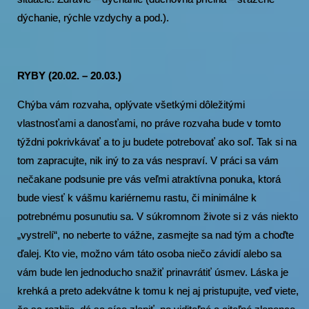
dýchanie, rýchle vzdychy a pod.).
RYBY (20.02. – 20.03.)
Chýba vám rozvaha, oplývate všetkými dôležitými
vlastnosťami a danosťami, no práve rozvaha bude v tomto
týždni pokrivkávať a to ju budete potrebovať ako soľ. Tak si na
tom zapracujte, nik iný to za vás nespraví. V práci sa vám
nečakane podsunie pre vás veľmi atraktívna ponuka, ktorá
bude viesť k vášmu kariérnemu rastu, či minimálne k
potrebnému posunutiu sa. V súkromnom živote si z vás niekto
„vystrelí“, no neberte to vážne, zasmejte sa nad tým a choďte
ďalej. Kto vie, možno vám táto osoba niečo závidí alebo sa
vám bude len jednoducho snažiť prinavrátiť úsmev. Láska je
krehká a preto adekvátne k tomu k nej aj pristupujte, veď viete,