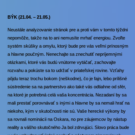
BÝK (21.04. – 21.05.)
Neustále analyzovanie stránok pre a proti vám v tomto týždni
nepomôže, takže na to ani nemusíte mrhať energiou. Zvoľte
systém skúšky a omylu, ktorý bude pre vás veľmi prínosným
a hlavne poučným. Nenechajte sa znechutiť nepríjemnými
otázkami, ktoré vás budú vnútorne vytáčať, zachovajte
rozvahu a pokúste sa to udržať v priateľskej rovine. Vzťahy
pôjdu teraz trochu bokom (neškodne), čo je fajn, lebo prílišné
sústredenie sa na partnerstvo ako také vás odtiahne od sfér,
na ktoré je potrebná celá vaša koncentrácia. Nezadaní by sa
mali prestať porovnávať s inými a hlavne by sa nemali hrať na
niekoho, kým v skutočnosti nie sú. Vaše herecké výkony by
sa rovnali nominácii na Oskara, no pre záujemcov by nástup
reality a vášho skutočného Ja bol zdrvujúci. Slovo práca bude