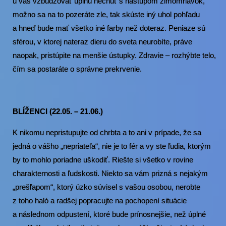
u vás vzbudzovať úplnú nechuť s nástupom zimomriavok,
možno sa na to pozeráte zle, tak skúste iný uhol pohľadu
a hneď bude mať všetko iné farby než doteraz. Peniaze sú
sférou, v ktorej nateraz dieru do sveta neurobíte, práve
naopak, pristúpite na menšie ústupky. Zdravie – rozhýbte telo,
čím sa postaráte o správne prekrvenie.
BLÍŽENCI (22.05. – 21.06.)
K nikomu nepristupujte od chrbta a to ani v prípade, že sa
jedná o vášho „nepriateľa“, nie je to fér a vy ste ľudia, ktorým
by to mohlo poriadne uškodiť. Riešte si všetko v rovine
charakternosti a ľudskosti. Niekto sa vám prizná s nejakým
„prešľapom“, ktorý úzko súvisel s vašou osobou, nerobte
z toho haló a radšej popracujte na pochopení situácie
a následnom odpustení, ktoré bude prínosnejšie, než úplné