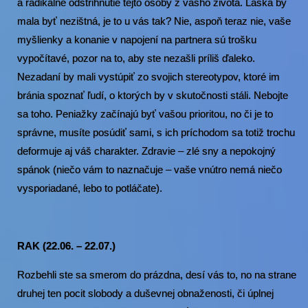
a radikálne odstrihnutie tejto osoby z vášho života. Láska by
mala byť nezištná, je to u vás tak? Nie, aspoň teraz nie, vaše
myšlienky a konanie v napojení na partnera sú trošku
vypočítavé, pozor na to, aby ste nezašli príliš ďaleko.
Nezadaní by mali vystúpiť zo svojich stereotypov, ktoré im
bránia spoznať ľudí, o ktorých by v skutočnosti stáli. Nebojte
sa toho. Peniažky začínajú byť vašou prioritou, no či je to
správne, musíte posúdiť sami, s ich príchodom sa totiž trochu
deformuje aj váš charakter. Zdravie – zlé sny a nepokojný
spánok (niečo vám to naznačuje – vaše vnútro nemá niečo
vysporiadané, lebo to potláčate).
RAK (22.06. – 22.07.)
Rozbehli ste sa smerom do prázdna, desí vás to, no na strane
druhej ten pocit slobody a duševnej obnaženosti, či úplnej