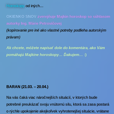
Horoskopy
od iných…
OKIENKO SNOV
zverejňuje Majkin horoskop so súhlasom
autorky Ing. Márie Petrovičovej
(kopírovanie pre iné ako vlastné potreby podlieha autorským
právam)
Ak chcete, môžete napísať dole do komentára, ako Vám
pomáhajú Majkine horoskopy… Ďakujem…
:)
BARAN (21.03. – 20.04.)
Na vás čaká viac náročnejších situácií, v ktorých bude
potrebné preukázať svoju vnútornú silu, ktorá sa zasa postará
o rýchle upokojenie akejkoľvek vyhrotenejšej situácie, vrátane