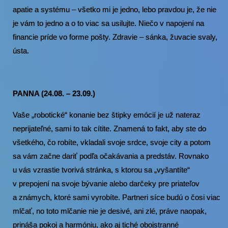
apatie a systému – všetko mi je jedno, lebo pravdou je, že nie
je vám to jedno a o to viac sa usilujte. Niečo v napojení na
financie príde vo forme pošty. Zdravie – sánka, žuvacie svaly,
ústa.
PANNA (24.08. – 23.09.)
Vaše „robotické“ konanie bez štipky emócií je už nateraz
neprijateľné, sami to tak cítite. Znamená to fakt, aby ste do
všetkého, čo robíte, vkladali svoje srdce, svoje city a potom
sa vám začne dariť podľa očakávania a predstáv. Rovnako
u vás vzrastie tvorivá stránka, s ktorou sa „vyšantíte“
v prepojení na svoje bývanie alebo darčeky pre priateľov
a známych, ktoré sami vyrobíte. Partneri síce budú o čosi viac
mlčať, no toto mlčanie nie je desivé, ani zlé, práve naopak,
prináša pokoj a harmóniu, ako aj tiché obojstranné