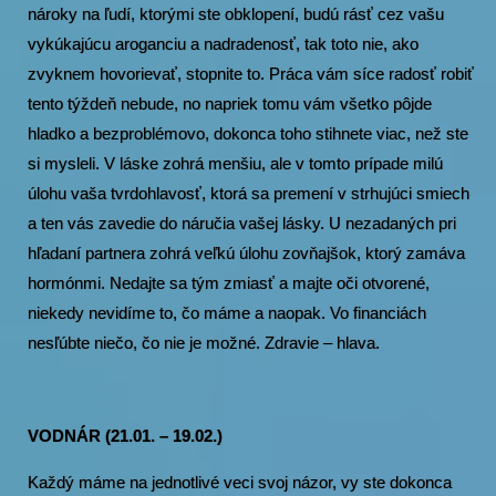
nároky na ľudí, ktorými ste obklopení, budú rásť cez vašu
vykúkajúcu aroganciu a nadradenosť, tak toto nie, ako
zvyknem hovorievať, stopnite to. Práca vám síce radosť robiť
tento týždeň nebude, no napriek tomu vám všetko pôjde
hladko a bezproblémovo, dokonca toho stihnete viac, než ste
si mysleli. V láske zohrá menšiu, ale v tomto prípade milú
úlohu vaša tvrdohlavosť, ktorá sa premení v strhujúci smiech
a ten vás zavedie do náručia vašej lásky. U nezadaných pri
hľadaní partnera zohrá veľkú úlohu zovňajšok, ktorý zamáva
hormónmi. Nedajte sa tým zmiasť a majte oči otvorené,
niekedy nevidíme to, čo máme a naopak. Vo financiách
nesľúbte niečo, čo nie je možné. Zdravie – hlava.
VODNÁR (21.01. – 19.02.)
Každý máme na jednotlivé veci svoj názor, vy ste dokonca