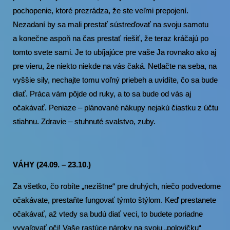
pochopenie, ktoré prezrádza, že ste veľmi prepojení.
Nezadaní by sa mali prestať sústreďovať na svoju samotu
a konečne aspoň na čas prestať riešiť, že teraz kráčajú po
tomto svete sami. Je to ubíjajúce pre vaše Ja rovnako ako aj
pre vieru, že niekto niekde na vás čaká. Netlačte na seba, na
vyššie sily, nechajte tomu voľný priebeh a uvidíte, čo sa bude
diať. Práca vám pôjde od ruky, a to sa bude od vás aj
očakávať. Peniaze – plánované nákupy nejakú čiastku z účtu
stiahnu. Zdravie – stuhnuté svalstvo, zuby.
VÁHY (24.09. – 23.10.)
Za všetko, čo robíte „nezištne“ pre druhých, niečo podvedome
očakávate, prestaňte fungovať týmto štýlom. Keď prestanete
očakávať, až vtedy sa budú diať veci, to budete poriadne
vyvaľovať oči! Vaše rastúce nároky na svoju „polovičku“