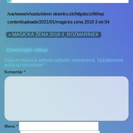
/var/www/vhosts/elenn okienko.sk/httpdocs/W/wp
content/uploads/2021/01/magicka zena 2018 3 str.54
« MAGICKÁ ŽENA 2018-3_ROZMARÍNEK
Zanechajte odkaz
Vaša e-mailová adresa nebude zverejnená.
Vyžadované
polia sú označené
*
Komentár
*
Meno
*