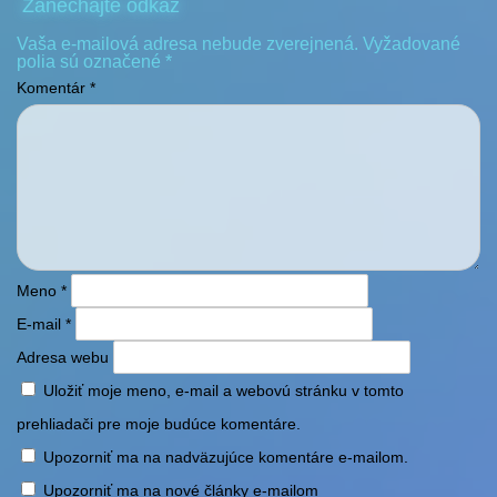
Zanechajte odkaz
Vaša e-mailová adresa nebude zverejnená.
Vyžadované
polia sú označené
*
Komentár
*
Meno
*
E-mail
*
Adresa webu
Uložiť moje meno, e-mail a webovú stránku v tomto
prehliadači pre moje budúce komentáre.
Upozorniť ma na nadväzujúce komentáre e-mailom.
Upozorniť ma na nové články e-mailom