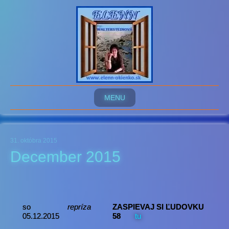
MENU
31. októbra 2015
December 2015
so
repríza
ZASPIEVAJ SI ĽUDOVKU
05.12.2015
58
tu