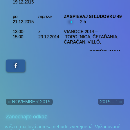
19.12.2015
po
repríza
ZASPIEVAJ SI ĽUDOVKU 49
21.12.2015
tu
2 h
13.00-
z
VIANOCE 2014 –
15:00
23.12.2014
TOPOĽNICA, ČEĽAĎANIA,
ČARAČAN, VILLŐ,
DRIEŇOVANKA,
JELENKA a JELENČAN
po
repríza
ŽIJÚ MEDZI NAMI 11
28.12.2015
tu
14:00-
z
Hosť:
PaedDr. Matej BAJLA z
15:00
31.12.2013
Dolného Ohája
« NOVEMBER 2015
2015 – 1 »
Zanechajte odkaz
Vaša e-mailová adresa nebude zverejnená.
Vyžadované