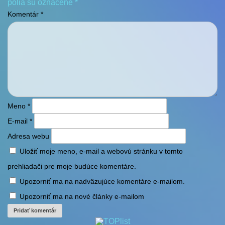
polia sú označené
*
Komentár
*
Meno
*
E-mail
*
Adresa webu
Uložiť moje meno, e-mail a webovú stránku v tomto
prehliadači pre moje budúce komentáre.
Upozorniť ma na nadväzujúce komentáre e-mailom.
Upozorniť ma na nové články e-mailom