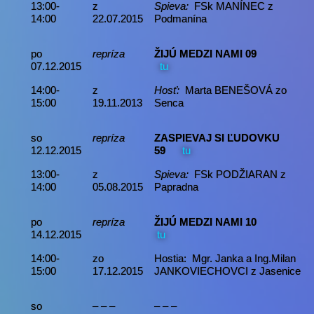
13:00-
z
Spieva:
FSk MANÍNEC z
14:00
22.07.2015
Podmanína
po
repríza
ŽIJÚ MEDZI NAMI 09
07.12.2015
tu
14:00-
z
Hosť:
Marta BENEŠOVÁ zo
15:00
19.11.2013
Senca
so
repríza
ZASPIEVAJ SI ĽUDOVKU
12.12.2015
59
tu
13:00-
z
Spieva:
FSk PODŽIARAN z
14:00
05.08.2015
Papradna
po
repríza
ŽIJÚ MEDZI NAMI 10
14.12.2015
tu
14:00-
zo
Hostia: Mgr. Janka a Ing.Milan
15:00
17.12.2015
JANKOVIECHOVCI z Jasenice
so
– – –
– – –