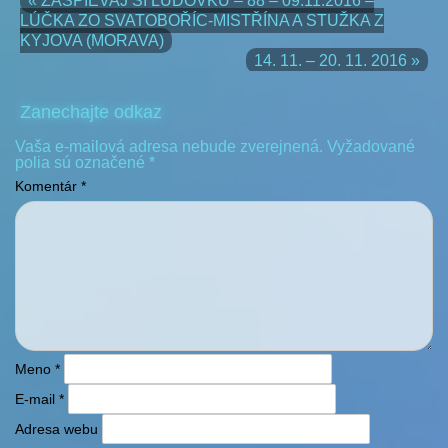
« ZASPIEVAJ SI ĽUDOVKU – 88 – 09.11.2016 –
LÚČKA ZO SVATOBOŘÍC-MISTŘÍNA A STUŽKA Z
KYJOVA (MORAVA)
14. 11. – 20. 11. 2016 »
Zanechajte odkaz
Vaša e-mailová adresa nebude zverejnená.
Vyžadované
polia sú označené
*
Komentár
*
Meno
*
E-mail
*
Adresa webu