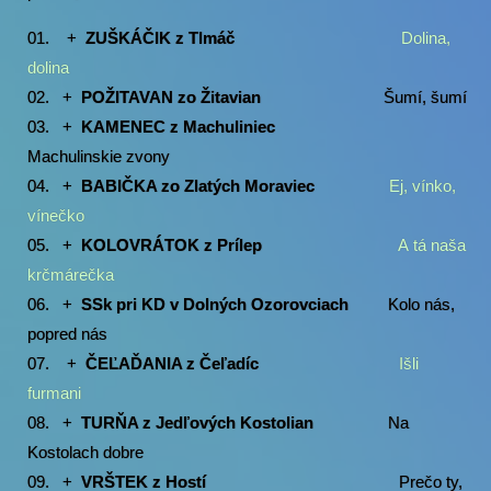
01.
+
ZUŠKÁČIK z Tlmáč
Dolina,
dolina
02. +
POŽITAVAN zo Žitavian
Šumí, šumí
03. +
KAMENEC z Machuliniec
Machulinskie zvony
04. +
BABIČKA zo Zlatých Moraviec
Ej, vínko,
vínečko
05. +
KOLOVRÁTOK z Prílep
A tá naša
krčmárečka
06. +
SSk pri KD v Dolných Ozorovciach
Kolo nás,
popred nás
07.
+
ČEĽAĎANIA z Čeľadíc
Išli
furmani
08. +
TURŇA z Jedľových Kostolian
Na
Kostolach dobre
09. +
VRŠTEK
z Hostí
Prečo ty,