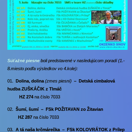
Súťažné piesne
boli predstavené v nasledujúcom poradí (1.-
8.miesto podľa výsledkov vo 4.kole):
01.
Dolina, dolina
(zmes piesní)
– Detská cimbalová
hudba ZUŠKÁČIK
z Tlmáč
HZ
274
na číslo 7033
02.
Šumí, šumí – FSk POŽITAVAN zo Žitavian
HZ 287
na číslo 7033
03.
A tá naša krčmárečka –
FSk KOLOVRÁTOK z Prílep