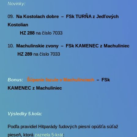
Novinky:
09.
Na Kostolach dobre – FSk TURŇA z Jedľových
Kostolian
HZ 288
na číslo 7033
10.
Machulinskie zvony – FSk KAMENEC z Machuliniec
HZ 289
na číslo 7033
Bonus:
Šúpanie fazule v Machulinciach
– FSk
KAMENEC z Machuliniec
Výsledky 5.kola:
Podľa pravidiel Hitparády ľudových piesní opúšťa súťaž
pieseň, ktorá
zaznela 5-krát
: