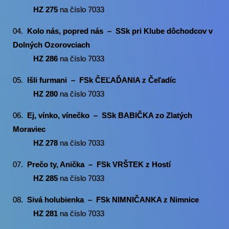
HZ
275
na číslo 7033
04.
Kolo nás, popred nás – SSk pri Klube dôchodcov v
Dolných Ozorovciach
HZ 286
na číslo 7033
05.
Išli furmani –
FSk ČEĽAĎANIA z Čeľadíc
HZ
280
na číslo 7033
06.
Ej, vínko, vínečko – SSk BABIČKA zo Zlatých
Moraviec
HZ 278
na číslo 7033
07.
Prečo ty, Anička – FSk VRŠTEK
z Hostí
HZ 285
na číslo 7033
08.
Sivá holubienka – FSk NIMNIČANKA z Nimnice
HZ
281
na číslo 7033