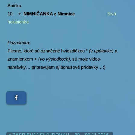
Anička
10.
+
NIMNIČANKA z Nimnice
Sivá
holubienka
Poznámka:
Piesne, ktoré sú označené hviezdičkou *
(v upútavke)
a
znamienkom
+
(vo výsledkoch)
, sú moje video-
nahrávky… pripravujem aj bonusové prídavky…:)