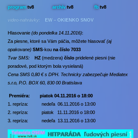
program
tv8
archív
tv8
fb
tv8
video-nahrávky:
EW – OKIENKO SNOV
Hlasovanie
(do pondelka 14.11.2016)
:
Za piesne, ktoré sa Vám páčia, môžete hlasovať
(aj
opakovane)
SMS
-kou
na číslo 7033
Tvar SMS:
HZ
(medzera)
číslo
pridelené piesni (nie
poradové, pod ktorým bola vysielaná)
Cena SMS 0,80 € s DPH. Technicky zabezpečuje Mediatex
s.r.o, P.O. BOX 60, 830 00 Bratislava
Premiéra:
piatok 04.11.2016 o 18:00
1. repríza: nedeľa 06.11.2016 o 13:00
2. repríza: piatok 11.11.2016 o 18:00
3. repríza: nedeľa 13.11.2016 o 13:00