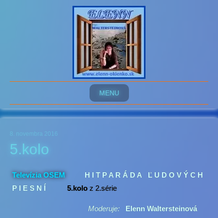
MENU
8. novembra 2016
5.kolo
Televízia OSEM
H I T P A R Á D A Ľ U D O V Ý C H
P I E S N Í
5
.kolo
z 2.série
Moderuje:
Elenn Waltersteinová