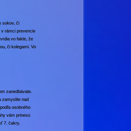
s sokov, či
e v rámci prevencie
vrdia vo fakte, že
iou, či kolegami. Vo
obom zanedbávate.
a zamyslite nad
“ podľa osobného
ťahy vám prinesú
ť 7. čakry.