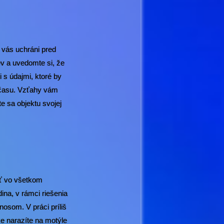
 vás uchráni pred
v a uvedomte si, že
i s údajmi, ktoré by
c času. Vzťahy vám
te sa objektu svojej
iť vo všetkom
ina, v rámci riešenia
nosom. V práci príliš
ke narazíte na motýle