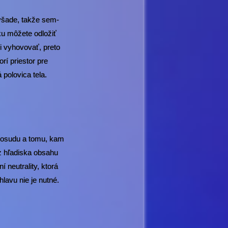
 všade, takže sem-
zku môžete odložiť
i vyhovovať, preto
rí priestor pre
 polovica tela.
u osudu a tomu, kam
z hľadiska obsahu
neutrality, ktorá
lavu nie je nutné.