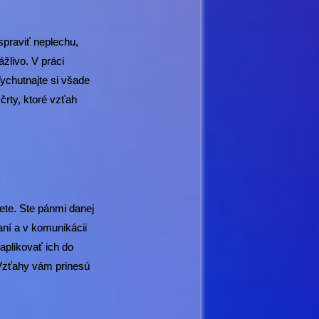
praviť neplechu,
žlivo. V práci
ychutnajte si všade
črty, ktoré vzťah
ete. Ste pánmi danej
aní a v komunikácii
aplikovať ich do
 Vzťahy vám prinesú