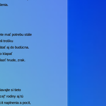
lenia.
te mať potrebu stále
li trošku
rátať aj do budúcna.
ko klapať
lasť hrude, zrak.
vajte si tieto
ej“ rodiny aj tú
it naplnenia a pocit,