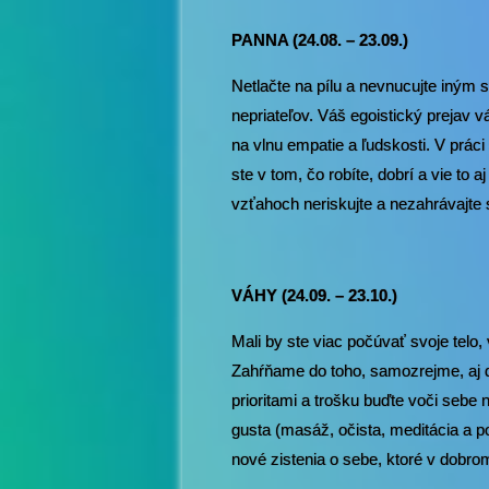
PANNA (24.08. – 23.09.)
Netlačte na pílu a nevnucujte iným sv
nepriateľov. Váš egoistický prejav 
na vlnu empatie a ľudskosti. V práci
ste v tom, čo robíte, dobrí a vie to 
vzťahoch neriskujte a nezahrávajte 
VÁHY (24.09. – 23.10.)
Mali by ste viac počúvať svoje tel
Zahŕňame do toho, samozrejme, aj du
prioritami a trošku buďte voči sebe
gusta (masáž, očista, meditácia a p
nové zistenia o sebe, ktoré v dobrom