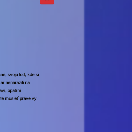
ané, svoju loď, kde si
ar nenarazili na
ví, opatrní
ete musieť práve vy