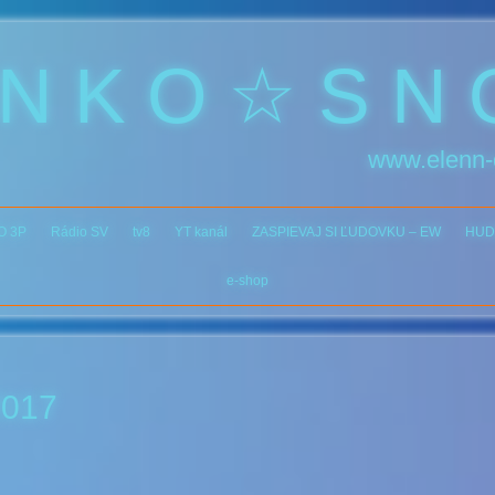
 N K O ☆ S N 
www.elenn-
O 3P
Rádio SV
tv8
YT kanál
ZASPIEVAJ SI ĽUDOVKU – EW
HUD
e-shop
2017