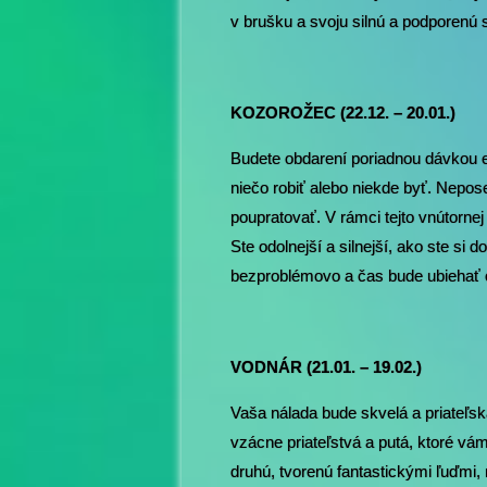
v brušku a svoju silnú a podporenú s
KOZOROŽEC (22.12. – 20.01.)
Budete obdarení poriadnou dávkou e
niečo robiť alebo niekde byť. Nepos
poupratovať. V rámci tejto vnútornej
Ste odolnejší a silnejší, ako ste si 
bezproblémovo a čas bude ubiehať o č
VODNÁR (21.01. – 19.02.)
Vaša nálada bude skvelá a priateľská
vzácne priateľstvá a putá, ktoré vám 
druhú, tvorenú fantastickými ľuďmi, 