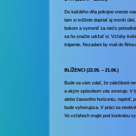
Do každého dňa pokojne vneste viac 
tam si môžete dopriať aj menší úlet,
bokom a vymeniť za niečo pohodlné.
sa ho snažte udržať si. Vzťahy troši
trápenie. Nezadaní by mali do flirto
BLÍŽENCI (22.05. – 21.06.)
Bude sa vám zdať, že záležitosti n
a akým spôsobom vás smeruje. V týc
alebo časového horizontu, naplniť, 
bude vyhovujúca. V práci sa neobviň
Vo vzťahoch majte pod kontrolou vys