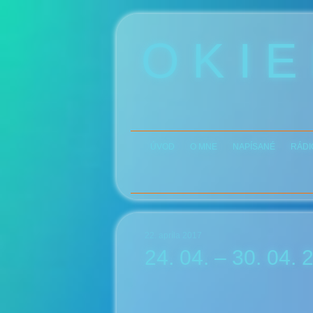
O K I E
ÚVOD
O MNE
NAPÍSANÉ
RÁDI
22. apríla 2017
24. 04. – 30. 04. 