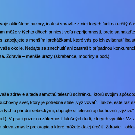
oje oklieštené názory, inak si spravíte z niektorých ľudí na určitý ča
vám môže v týchto dňoch priniesť veľa nepríjemností, preto sa nalaďt
 si zabojujete s menšími prekážkami, ktoré vás po ich zvládnutí iba ut
aj vaše okolie. Nedajte sa znechutiť ani zastrašiť prípadnou konkurenc
sa. Zdravie – menšie úrazy (škrabance, modriny a pod.).
o, vaše zdravie a teda samotnú telesnú schránku, ktorú svojím spôs
chovný svet, ktorý je potrebné stále „vyživovať“. Takže, ešte raz s
 na týchto pár dní sebeckými, doprajte si telesnú aj duchovnú „výživu
od.). V práci pozor na zákernosť falošných ľudí, ktorých vycítite. Vz
 slova zmysle prekvapia a ktoré môžete ďalej úročiť. Zdravie – oblas