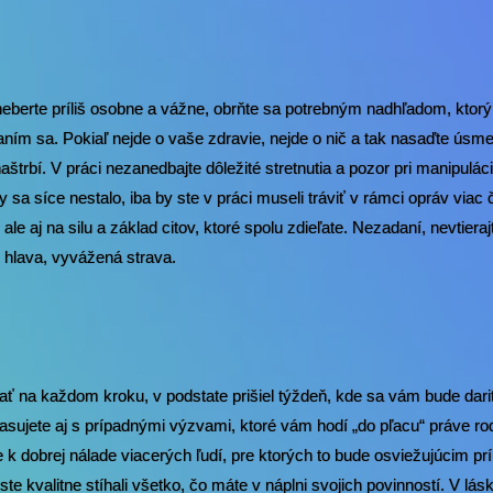
neberte príliš osobne a vážne, obrňte sa potrebným nadhľadom, ktorý
m sa. Pokiaľ nejde o vaše zdravie, nejde o nič a tak nasaďte úsme
aštrbí. V práci nezanedbajte dôležité stretnutia a pozor pri manipuláci
y sa síce nestalo, iba by ste v práci museli tráviť v rámci opráv via
le aj na silu a základ citov, ktoré spolu zdieľate. Nezadaní, nevtieraj
, hlava, vyvážená strava.
ť na každom kroku, v podstate prišiel týždeň, kde sa vám bude dar
ujete aj s prípadnými výzvami, ktoré vám hodí „do pľacu“ práve rod
ne k dobrej nálade viacerých ľudí, pre ktorých to bude osviežujúcim prí
te kvalitne stíhali všetko, čo máte v náplni svojich povinností. V lás