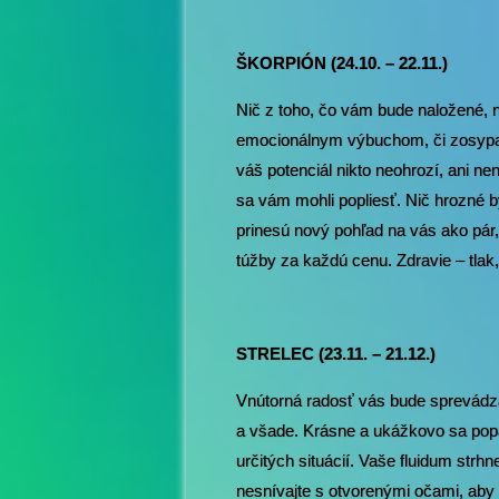
ŠKORPIÓN (24.10. – 22.11.)
Nič z toho, čo vám bude naložené, 
emocionálnym výbuchom, či zosypaní
váš potenciál nikto neohrozí, ani nen
sa vám mohli popliesť. Nič hrozné b
prinesú nový pohľad na vás ako pár, a
túžby za každú cenu. Zdravie – tlak
STRELEC (23.11. – 21.12.)
Vnútorná radosť vás bude sprevádza
a všade. Krásne a ukážkovo sa popas
určitých situácií. Vaše fluidum strh
nesnívajte s otvorenými očami, aby s