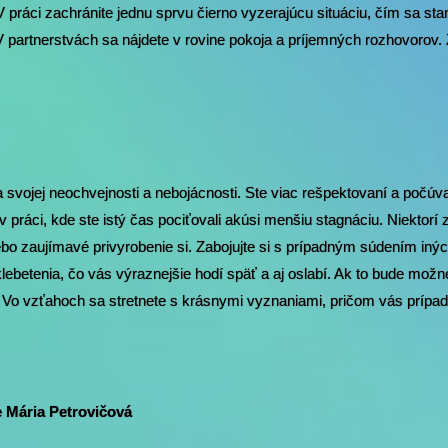
. V práci zachránite jednu sprvu čierno vyzerajúcu situáciu, čím sa sta
partnerstvách sa nájdete v rovine pokoja a príjemných rozhovorov. 
 na svojej neochvejnosti a nebojácnosti. Ste viac rešpektovaní a počúv
 v práci, kde ste istý čas pociťovali akúsi menšiu stagnáciu. Niektor
bo zaujímavé privyrobenie si. Zabojujte si s prípadným súdením iných
klebetenia, čo vás výraznejšie hodí späť a aj oslabí. Ak to bude mož
Vo vzťahoch sa stretnete s krásnymi vyznaniami, pričom vás prípad
 Mária Petrovičová