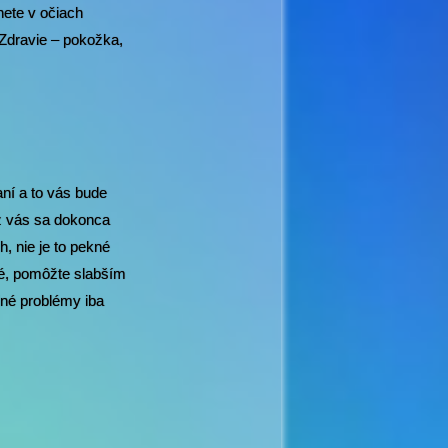
nete v očiach
Zdravie – pokožka,
aní a to vás bude
í z vás sa dokonca
, nie je to pekné
né, pomôžte slabším
né problémy iba