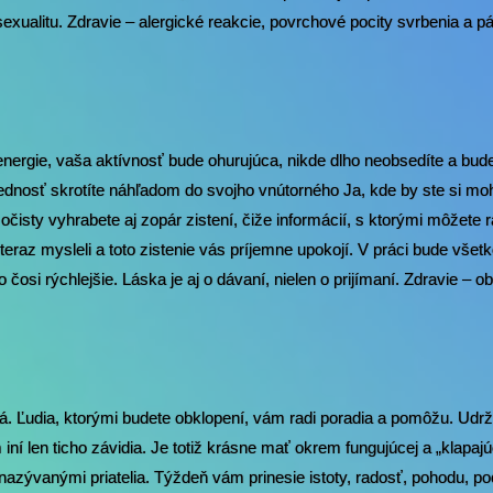
exualitu. Zdravie – alergické reakcie, povrchové pocity svrbenia a pá
nergie, vaša aktívnosť bude ohurujúca, nikde dlho neobsedíte a bude
ednosť skrotíte náhľadom do svojho vnútorného Ja, kde by ste si moh
 očisty vyhrabete aj zopár zistení, čiže informácií, s ktorými môžete 
doteraz mysleli a toto zistenie vás príjemne upokojí. V práci bude všet
osi rýchlejšie. Láska je aj o dávaní, nielen o prijímaní. Zdravie – ob
. Ľudia, ktorými budete obklopení, vám radi poradia a pomôžu. Udržia
iní len ticho závidia. Je totiž krásne mať okrem fungujúcej a „klapajúc
nazývanými priatelia. Týždeň vám prinesie istoty, radosť, pohodu, poc