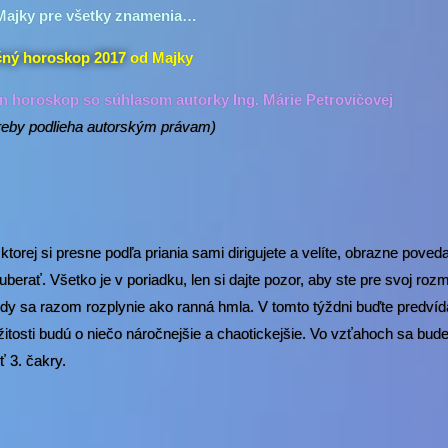
Majky pre všetky znamenia…
ný horoskop 2017
od Majky
in horoskop so súhlasom autorky Ing. Márie Petrovičovej
otreby podlieha autorským právam)
v ktorej si presne podľa priania sami dirigujete a velíte, obrazne poved
berať. Všetko je v poriadku, len si dajte pozor, aby ste pre svoj rozm
body sa razom rozplynie ako ranná hmla. V tomto týždni buďte predvída
žitosti budú o niečo náročnejšie a chaotickejšie. Vo vzťahoch sa bud
ť 3. čakry.