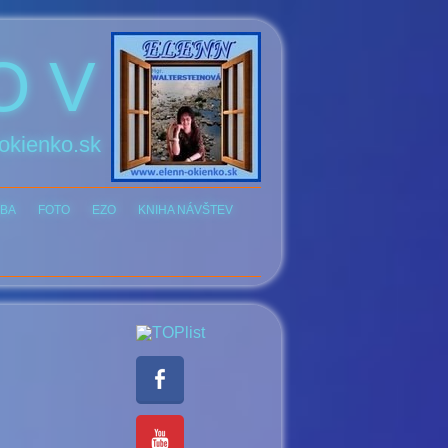
O V
okienko.sk
BA
FOTO
EZO
KNIHA NÁVŠTEV