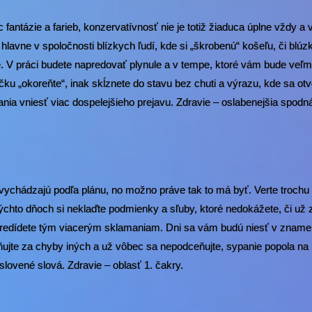
fantázie a farieb, konzervatívnosť nie je totiž žiaduca úplne vždy a
 hlavne v spoločnosti blízkych ľudí, kde si „škrobenú“ košeľu, či blú
 V práci budete napredovať plynule a v tempe, ktoré vám bude veľm
čku „okoreňte“, inak skĺznete do stavu bez chuti a výrazu, kde sa otvo
vania vniesť viac dospelejšieho prejavu. Zdravie – oslabenejšia spodná
evychádzajú podľa plánu, no možno práve tak to má byť. Verte troch
hto dňoch si neklaďte podmienky a sľuby, ktoré nedokážete, či už 
predídete tým viacerým sklamaniam. Dni sa vám budú niesť v znamení 
ujte za chyby iných a už vôbec sa nepodceňujte, sypanie popola na h
lovené slová. Zdravie – oblasť 1. čakry.