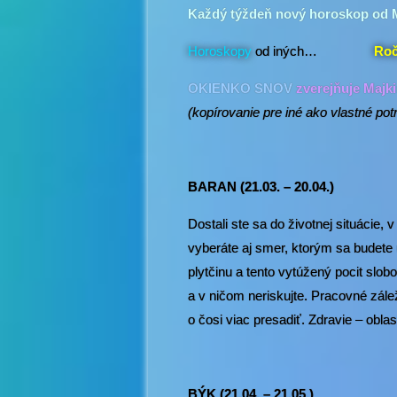
Každý týždeň nový horoskop od 
Horoskopy
od iných…
Roč
OKIENKO SNOV
zverejňuje Majk
(kopírovanie pre iné ako vlastné p
BARAN (21.03. – 20.04.)
Dostali ste sa do životnej situácie, 
vyberáte aj smer, ktorým sa budete u
plytčinu a tento vytúžený pocit slo
a v ničom neriskujte. Pracovné zále
o čosi viac presadiť. Zdravie – oblas
BÝK (21.04. – 21.05.)