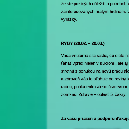
že ste pre iných dôležití a potrební
zainteresovaných malým hrdinom. V 
vyrážky.
RYBY (20.02. – 20.03.)
Vaša vnútorná sila rastie, čo cítite
ťahať vpred nielen v súkromí, ale aj
stretnú s ponukou na novú prácu ale
a zároveň vás to sťahuje do roviny 
radou, pohladením alebo úsmevom. 
zomknú. Zdravie – oblasť 5. čakry.
Za vašu priazeň a podporu ďakuje