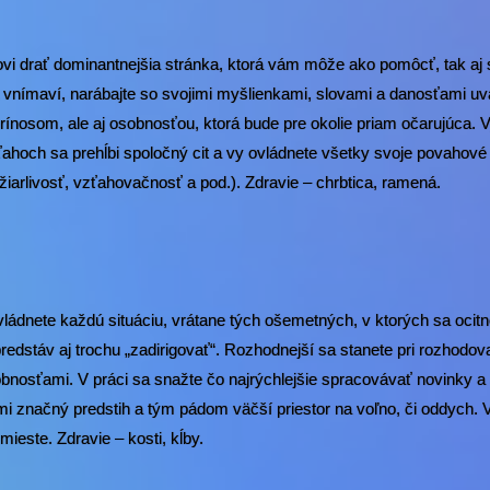
 drať dominantnejšia stránka, ktorá vám môže ako pomôcť, tak aj s
 a vnímaví, narábajte so svojimi myšlienkami, slovami a danosťami uvá
rínosom, ale aj osobnosťou, ktorá bude pre okolie priam očarujúca. V
ahoch sa prehĺbi spoločný cit a vy ovládnete všetky svoje povahové 
iarlivosť, vzťahovačnosť a pod.). Zdravie – chrbtica, ramená.
ládnete každú situáciu, vrátane tých ošemetných, v ktorých sa ocitn
predstáv aj trochu „zadirigovať“. Rozhodnejší sa stanete pri rozhodov
bnosťami. V práci sa snažte čo najrýchlejšie spracovávať novinky a 
ými značný predstih a tým pádom väčší priestor na voľno, či oddych.
ieste. Zdravie – kosti, kĺby.