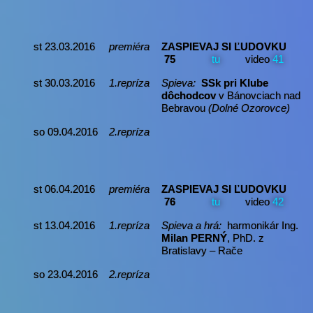
st 23.03.2016
premiéra
ZASPIEVAJ SI ĽUDOVKU
75
tu
video
41
st 30.03.2016
1.repríza
Spieva:
SSk pri Klube
dôchodcov
v Bánovciach nad
Bebravou
(Dolné Ozorovce)
so 09.04.2016
2.repríza
st 06.04.2016
premiéra
ZASPIEVAJ SI ĽUDOVKU
76
tu
video
42
st 13.04.2016
1.repríza
Spieva a hrá:
harmonikár Ing.
Milan PERNÝ
, PhD. z
Bratislavy – Rače
so 23.04.2016
2.repríza