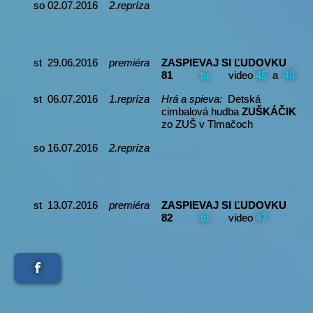
so 02.07.2016
2.repríza
st 29.06.2016
premiéra
ZASPIEVAJ SI ĽUDOVKU
81
tu
video
45
a
48
st 06.07.2016
1.repríza
Hrá a spieva:
Detská
cimbalová hudba
ZUŠKÁČIK
zo ZUŠ v Tlmačoch
so 16.07.2016
2.repríza
st 13.07.2016
premiéra
ZASPIEVAJ SI ĽUDOVKU
82
tu
video
47
st 20.07.2016
1.repríza
Spievajú a hrajú:
PONIČANIA
a ĽH
ZACHAROVCI
z Poník …
Ponická svadba
so 30.07.2016
2.repríza