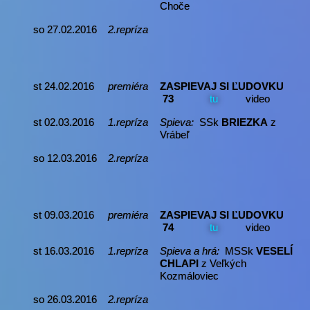
Choče
so 27.02.2016
2.repríza
st 24.02.2016
premiéra
ZASPIEVAJ SI ĽUDOVKU
73
tu
video
st 02.03.2016
1.repríza
Spieva:
SSk
BRIEZKA
z
Vrábeľ
so 12.03.2016
2.repríza
st 09.03.2016
premiéra
ZASPIEVAJ SI ĽUDOVKU
74
tu
video
st 16.03.2016
1.repríza
Spieva a hrá:
MSSk
VESELÍ
CHLAPI
z Veľkých
Kozmáloviec
so 26.03.2016
2.repríza