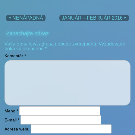
« NENÁPADNÁ
JANUÁR – FEBRUÁR 2016 »
st 27.07.2016
premiéra
ZAMYSLENIA 01
– Len tak…
o všeličom zo života
tu
Zanechajte odkaz
ut 02.08.2016
1.repríza
Autorka:
Mgr.
Elenn
Waltersteinová
Vaša e-mailová adresa nebude zverejnená.
Vyžadované
polia sú označené
*
so 06.08.2016
2.repríza
Komentár
*
st 03.08.2016
premiéra
ZASPIEVAJ SI ĽUDOVKU
83
tu
video 50
st 10.08.2016
1.repríza
Nimnický folklórny festival
ZASPIEVAJ SI ĽUDOVKU
(2.roč.) 1.časť
Meno
*
so 20.08.2016
2.repríza
Kúpele NIMNICA
E-mail
*
Adresa webu