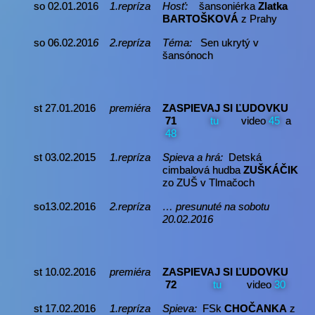
so 02.01.2016
1.repríza
Hosť:
šansoniérka
Zlatka
BARTOŠKOVÁ
z Prahy
so 06.02.201
6
2.repríza
Téma:
Sen ukrytý v
šansónoch
st 27.01.2016
premiéra
ZASPIEVAJ SI ĽUDOVKU
71
tu
video
45
a
48
st 03.02.2015
1.repríza
Spieva a hrá:
Detská
cimbalová hudba
ZUŠKÁČIK
zo ZUŠ v Tlmačoch
so13.02.2016
2.repríza
… presunuté na sobotu
20.02.2016
st 10.02.2016
premiéra
ZASPIEVAJ SI ĽUDOVKU
72
tu
video
30
st 17.02.2016
1.repríza
Spieva:
FSk
CHOČANKA
z