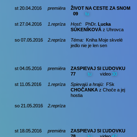
st 20.04.2016
premiéra
ŽIVOT NA CESTE ZA SNOM
09
tu
st 27.04.2016
1.repríza
Hosť:
PhDr.
Lucka
SÚKENÍKOVÁ
z Uhrovca
so 07.05.2016
2.repríza
Téma:
Kniha Moje skvelé
jedlo nie je len sen
st 04.05.2016
premiéra
ZASPIEVAJ SI ĽUDOVKU
77
tu
video
30
st 11.05.2016
1.repríza
Spievajú a hrajú:
FSk
CHOČANKA
z Choče a jej
hostia
so 21.05.2016
2.repríza
st 18.05.2016
premiéra
ZASPIEVAJ SI ĽUDOVKU
78
tu
video
47