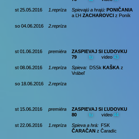
st 25.05.2016
1.repríza
Spievajú a hrajú:
PONIČANIA
a ĽH
ZACHAROVCI
z Poník
so 04.06.2016
2.repríza
st 01.06.2016
premiéra
ZASPIEVAJ SI ĽUDOVKU
79
tu
video
43
st 08.06.2016
1.repríza
Spieva:
DSSk
KAŠKA
z
Vrábeľ
so 18.06.2016
2.repríza
st 15.06.2016
premiéra
ZASPIEVAJ SI ĽUDOVKU
80
tu
video
44
st 22.06.2016
1.repríza
Spieva a hrá:
FSK
ČARAČAN
z Čaradíc