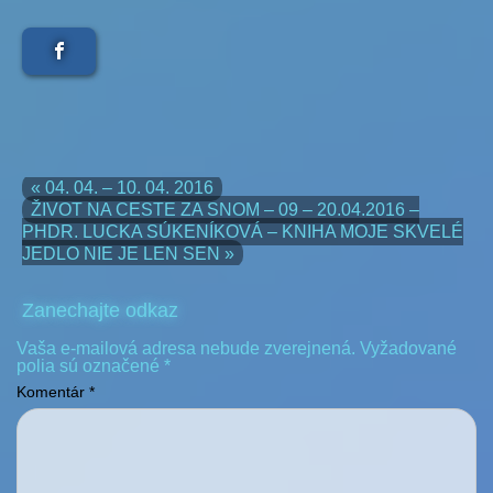
« 04. 04. – 10. 04. 2016
ŽIVOT NA CESTE ZA SNOM – 09 – 20.04.2016 –
PHDR. LUCKA SÚKENÍKOVÁ – KNIHA MOJE SKVELÉ
JEDLO NIE JE LEN SEN »
Zanechajte odkaz
Vaša e-mailová adresa nebude zverejnená.
Vyžadované
polia sú označené
*
Komentár
*