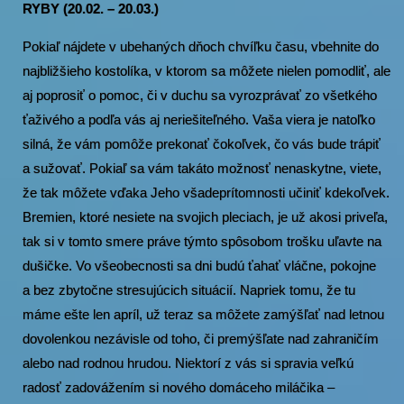
RYBY (20.02. – 20.03.)
Pokiaľ nájdete v ubehaných dňoch chvíľku času, vbehnite do
najbližšieho kostolíka, v ktorom sa môžete nielen pomodliť, ale
aj poprosiť o pomoc, či v duchu sa vyrozprávať zo všetkého
ťaživého a podľa vás aj neriešiteľného. Vaša viera je natoľko
silná, že vám pomôže prekonať čokoľvek, čo vás bude trápiť
a sužovať. Pokiaľ sa vám takáto možnosť nenaskytne, viete,
že tak môžete vďaka Jeho všadeprítomnosti učiniť kdekoľvek.
Bremien, ktoré nesiete na svojich pleciach, je už akosi priveľa,
tak si v tomto smere práve týmto spôsobom trošku uľavte na
dušičke. Vo všeobecnosti sa dni budú ťahať vláčne, pokojne
a bez zbytočne stresujúcich situácií. Napriek tomu, že tu
máme ešte len apríl, už teraz sa môžete zamýšľať nad letnou
dovolenkou nezávisle od toho, či premýšľate nad zahraničím
alebo nad rodnou hrudou. Niektorí z vás si spravia veľkú
radosť zadovážením si nového domáceho miláčika –