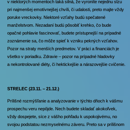
v niektorých momentoch taká silná, že vyroníte nejednu slzu
pri najmenšej emotívnejšej chvíli, či udalosti, preto majte vždy
poruke vreckovky. Niektoré vzťahy budú spečatené
manželstvom. Nezadaní budú pôsobiť krehko, čo bude
opačné pohlavie fascinovať, budete prístupnejší na prípadné
zoznámenie sa, čo môže spieť k vzniku pekných vzťahov.
Pozor na straty menších predmetov. V práci a financiách je
všetko v poriadku. Zdravie – pozor na prípadné hladovky
a nekontrolované diéty, či hektickejšie a nárazovejšie cvičenie.
STRELEC (23.11. – 21.12.)
Prílišné rozmýšľanie a analyzovanie v týchto dňoch k vášmu
prospechu veru nepôjde. Nech budete skladať akokoľvek,
vždy dospejete, síce z vášho pohľadu k uspokojivému, no
svojou podstatou nezmyselnému záveru. Preto sa v prílišnom