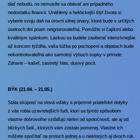
diať nebudú, no nemusíte sa obávať ani prípadného
nedostatku financií. Unáhlený a hektickejší štýl života si
vyberie svoju daň na úrovni silnej únavy, ktorá bude v určitých
úsekoch dní priam neignorovateľná. Pomôžte si čajíkmi alebo
kvalitným spánkom. Láskou sa budete zaoberať intenzívnejšie
až koncom týždňa, vaša túžba po pochopení a objatiach bude
nekontrolovateľná ako samotný výbuch sopky v prírode.
Zdravie – kašeľ, zastretý hlas, dusivý pocit.
BÝK (21.04. – 21.05.)
Stála skúposť na slová vďaky a príjemné priateľské dotyky
z vás robia uzavretejších ľudí, ktorí sa týmto spôsobom
vlastne dobrovoľne vzďaľujú nielen od spoločnosti, ale aj od
blízkych ľudí., ktorých vám zostalo pomenej. Vlastne ich
môžete spočítať na prstoch jednej a u niektorých aj dvoch rúk.