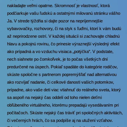
nakladajte veľmi opatrne. Skromnosť je vlastnosť, ktorá
podčiarkuje vašu ľudskú a ostatnými milovanú stránku vášho
Ja. V strede týždňa si dajte pozor na nepríjemnejšie
vybavovačky, rozhovory, či na styk s ľuďmi, ktorí k vám budú
až neprirodzene ostrí. V každej situácii si zachovajte chladnú
hlavu a pokojnú rovinu, čo prinesie výraznejší výsledný efekt
ako prípadná a vo vzduchu visiaca „potýčka“. V podstate,
nech siahnete po čomkoľvek, je to počas všetkých dní
predurčené na úspech. Pokiaľ spadáte do kategórie rodičov,
skúste spoločne s partnerom popremýšľať nad alternatívou
ako rozvíjať nadanie, či celkové danosti vašich potomkov,
prípadne, ako vaše deti viac vtiahnuť do reálneho sveta, ktorý
sa aspoň na nejaký čas oddelí od toho nielen deťmi
obľúbeného virtuálneho, ktorému prepadajú vysedávaním pri
počítačoch. Skúste nejaký čas tráviť pri spoločných aktivitách,
či večerných hrách, čo sa podpíše aj na utužení vzťahov.