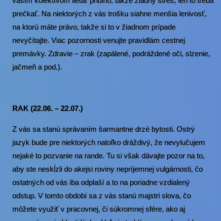
vaším kolektívom lietať pridlho, takže žiadny stres, len to treba
prečkať. Na niektorých z vás trošku siahne menšia lenivosť,
na ktorú máte právo, takže si to v žiadnom prípade
nevyčítajte. Viac pozornosti venujte pravidlám cestnej
premávky. Zdravie – zrak (zapálené, podráždené oči, slzenie,
jačmeň a pod.).
RAK (22.06. – 22.07.)
Z vás sa stanú správaním šarmantne drzé bytosti. Ostrý
jazyk bude pre niektorých natoľko dráždivý, že nevylučujem
nejaké to pozvanie na rande. Tu si však dávajte pozor na to,
aby ste neskĺzli do akejsi roviny nepríjemnej vulgárnosti, čo
ostatných od vás iba odplaší a to na poriadne vzdialený
odstup. V tomto období sa z vás stanú majstri slova, čo
môžete využiť v pracovnej, či súkromnej sfére, ako aj