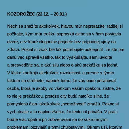
KOZOROŽEC (22.12. – 20.01.)
Nech sa snažíte akokoľvek, hlavou múr neprerazíte, radšej si
počkajte, kým múr trošku popraská alebo sa v ňom postavia
dvere, cez ktoré elegantne prejdete bez prípadnej ujmy na
zdraví. Pokiaľ si však beztak potrebujete odklepnúť, že ste pre
danú vec spravili všetko, tak to vyskúšajte, sami uvidíte
a presvedčíte sa, o akú silu alebo o akú prekážku sa jedná.
V láske zanikajú akékoľvek rozdielnosti a presne s týmto
faktom sa stretnete, napriek tomu, že vás bude priťahovať
osoba, ktorá je akoby vo všetkom vaším opakom, zistíte, že
to nie je prekážkou, pretože city budú natoľko silné, že
pomyslenú čiaru akejkoľvek „nemožnosti“ zmažú. Pekne si
vychutnajte a to naplno všetko, čo tento cit prináša. V práci
buďte viac opatrní pri zdôverovaní sa so súkromnými
problémami obzvlášť s tými chúlostivými. Okrem uší, ktorým