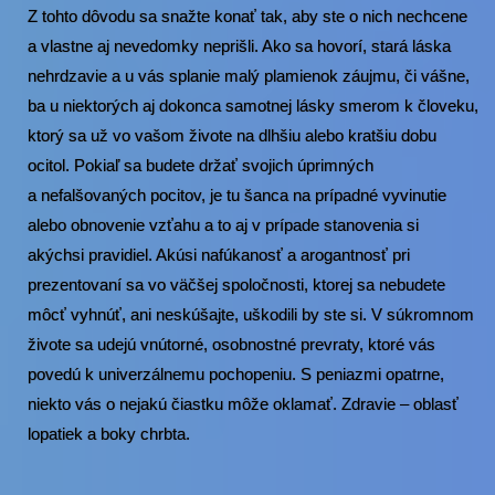
Z tohto dôvodu sa snažte konať tak, aby ste o nich nechcene
a vlastne aj nevedomky neprišli. Ako sa hovorí, stará láska
nehrdzavie a u vás splanie malý plamienok záujmu, či vášne,
ba u niektorých aj dokonca samotnej lásky smerom k človeku,
ktorý sa už vo vašom živote na dlhšiu alebo kratšiu dobu
ocitol. Pokiaľ sa budete držať svojich úprimných
a nefalšovaných pocitov, je tu šanca na prípadné vyvinutie
alebo obnovenie vzťahu a to aj v prípade stanovenia si
akýchsi pravidiel. Akúsi nafúkanosť a arogantnosť pri
prezentovaní sa vo väčšej spoločnosti, ktorej sa nebudete
môcť vyhnúť, ani neskúšajte, uškodili by ste si. V súkromnom
živote sa udejú vnútorné, osobnostné prevraty, ktoré vás
povedú k univerzálnemu pochopeniu. S peniazmi opatrne,
niekto vás o nejakú čiastku môže oklamať. Zdravie – oblasť
lopatiek a boky chrbta.