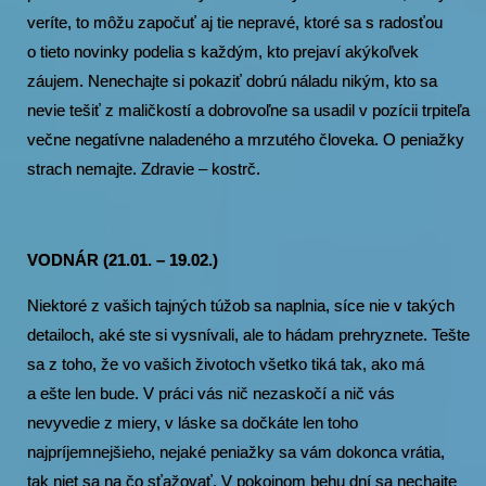
veríte, to môžu započuť aj tie nepravé, ktoré sa s radosťou
o tieto novinky podelia s každým, kto prejaví akýkoľvek
záujem. Nenechajte si pokaziť dobrú náladu nikým, kto sa
nevie tešiť z maličkostí a dobrovoľne sa usadil v pozícii trpiteľa
večne negatívne naladeného a mrzutého človeka. O peniažky
strach nemajte. Zdravie – kostrč.
VODNÁR (21.01. – 19.02.)
Niektoré z vašich tajných túžob sa naplnia, síce nie v takých
detailoch, aké ste si vysnívali, ale to hádam prehryznete. Tešte
sa z toho, že vo vašich životoch všetko tiká tak, ako má
a ešte len bude. V práci vás nič nezaskočí a nič vás
nevyvedie z miery, v láske sa dočkáte len toho
najpríjemnejšieho, nejaké peniažky sa vám dokonca vrátia,
tak niet sa na čo sťažovať. V pokojnom behu dní sa nechajte