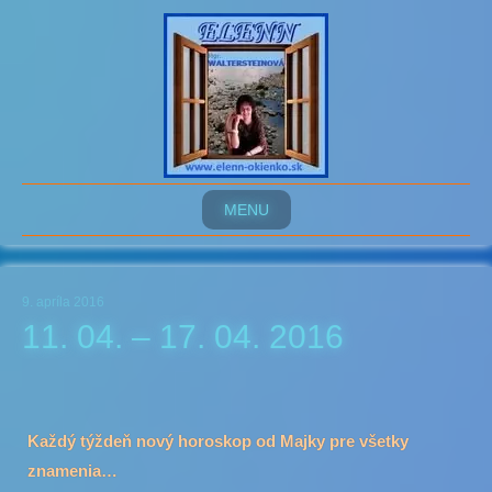
MENU
9. apríla 2016
11. 04. – 17. 04. 2016
Každý týždeň nový horoskop od Majky pre všetky
znamenia…