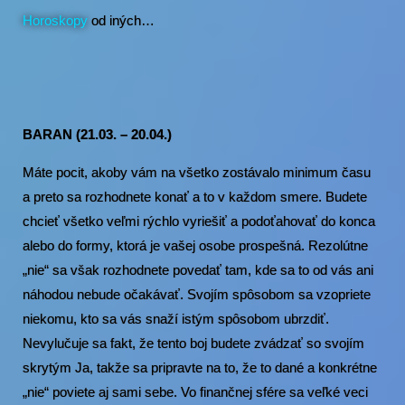
Horoskopy
od iných…
BARAN (21.03. – 20.04.)
Máte pocit, akoby vám na všetko zostávalo minimum času
a preto sa rozhodnete konať a to v každom smere. Budete
chcieť všetko veľmi rýchlo vyriešiť a podoťahovať do konca
alebo do formy, ktorá je vašej osobe prospešná. Rezolútne
„nie“ sa však rozhodnete povedať tam, kde sa to od vás ani
náhodou nebude očakávať. Svojím spôsobom sa vzopriete
niekomu, kto sa vás snaží istým spôsobom ubrzdiť.
Nevylučuje sa fakt, že tento boj budete zvádzať so svojím
skrytým Ja, takže sa pripravte na to, že to dané a konkrétne
„nie“ poviete aj sami sebe. Vo finančnej sfére sa veľké veci