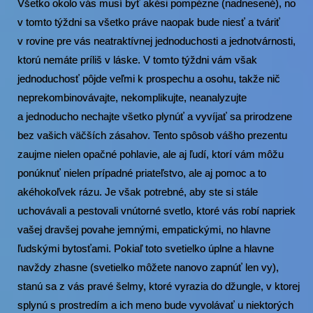
Všetko okolo vás musí byť akési pompézne (nadnesené), no
v tomto týždni sa všetko práve naopak bude niesť a tváriť
v rovine pre vás neatraktívnej jednoduchosti a jednotvárnosti,
ktorú nemáte príliš v láske. V tomto týždni vám však
jednoduchosť pôjde veľmi k prospechu a osohu, takže nič
neprekombinovávajte, nekomplikujte, neanalyzujte
a jednoducho nechajte všetko plynúť a vyvíjať sa prirodzene
bez vašich väčších zásahov. Tento spôsob vášho prezentu
zaujme nielen opačné pohlavie, ale aj ľudí, ktorí vám môžu
ponúknuť nielen prípadné priateľstvo, ale aj pomoc a to
akéhokoľvek rázu. Je však potrebné, aby ste si stále
uchovávali a pestovali vnútorné svetlo, ktoré vás robí napriek
vašej dravšej povahe jemnými, empatickými, no hlavne
ľudskými bytosťami. Pokiaľ toto svetielko úplne a hlavne
navždy zhasne (svetielko môžete nanovo zapnúť len vy),
stanú sa z vás pravé šelmy, ktoré vyrazia do džungle, v ktorej
splynú s prostredím a ich meno bude vyvolávať u niektorých