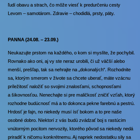
ľudí obavu a strach, čo môže viesť k predurčeniu cesty
Levom – samotárom. Zdravie – chodidlá, prsty, päty.
PANNA (24.08. – 23.09.)
Neukazujte prstom na každého, o kom si myslíte, že pochybil.
Rovnako ako oni, aj vy ste neraz urobili, či už väčší alebo
menší, prešľap, tak sa nehrajte na „dokonalých“. Rozhodnite
sa, ktorým smerom v živote sa chcete uberať, máte vzácnu
príležitosť naložiť so svojimi znalosťami, schopnosťami
a šikovnosťou. Nenechajte si pre maličkosť zničiť vzťah, ktorý
rozhodne budúcnosť má a to dokonca pekne farebnú a pestrú.
Hrdosť je fajn, no niekedy musí ísť bokom a to pre naše
osobné dobro. Niektorí z vás budú zvádzať boj s rastúcim
vnútorným pocitom nervozity, ktorého pôvod sa niekedy nedá
priradiť k ničomu konkrétnemu. Aj napriek nedostatku sily sa