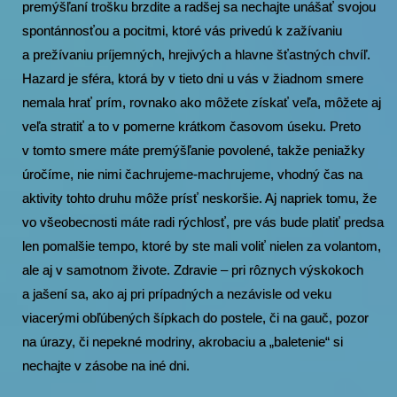
premýšľaní trošku brzdite a radšej sa nechajte unášať svojou
spontánnosťou a pocitmi, ktoré vás privedú k zažívaniu
a prežívaniu príjemných, hrejivých a hlavne šťastných chvíľ.
Hazard je sféra, ktorá by v tieto dni u vás v žiadnom smere
nemala hrať prím, rovnako ako môžete získať veľa, môžete aj
veľa stratiť a to v pomerne krátkom časovom úseku. Preto
v tomto smere máte premýšľanie povolené, takže peniažky
úročíme, nie nimi čachrujeme-machrujeme, vhodný čas na
aktivity tohto druhu môže prísť neskoršie. Aj napriek tomu, že
vo všeobecnosti máte radi rýchlosť, pre vás bude platiť predsa
len pomalšie tempo, ktoré by ste mali voliť nielen za volantom,
ale aj v samotnom živote. Zdravie – pri rôznych výskokoch
a jašení sa, ako aj pri prípadných a nezávisle od veku
viacerými obľúbených šípkach do postele, či na gauč, pozor
na úrazy, či nepekné modriny, akrobaciu a „baletenie“ si
nechajte v zásobe na iné dni.