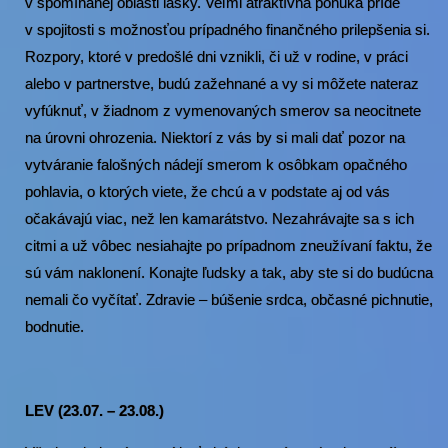
v spomínanej oblasti lásky. Veľmi atraktívna ponuka príde
v spojitosti s možnosťou prípadného finančného prilepšenia si.
Rozpory, ktoré v predošlé dni vznikli, či už v rodine, v práci
alebo v partnerstve, budú zažehnané a vy si môžete nateraz
vyfúknuť, v žiadnom z vymenovaných smerov sa neocitnete
na úrovni ohrozenia. Niektorí z vás by si mali dať pozor na
vytváranie falošných nádejí smerom k osôbkam opačného
pohlavia, o ktorých viete, že chcú a v podstate aj od vás
očakávajú viac, než len kamarátstvo. Nezahrávajte sa s ich
citmi a už vôbec nesiahajte po prípadnom zneužívaní faktu, že
sú vám naklonení. Konajte ľudsky a tak, aby ste si do budúcna
nemali čo vyčítať. Zdravie – búšenie srdca, občasné pichnutie,
bodnutie.
LEV (23.07. – 23.08.)