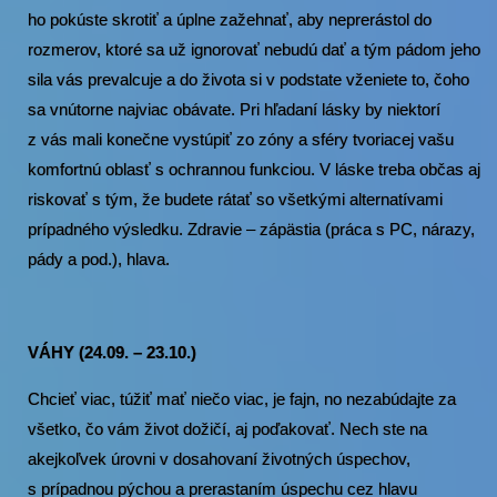
ho pokúste skrotiť a úplne zažehnať, aby neprerástol do
rozmerov, ktoré sa už ignorovať nebudú dať a tým pádom jeho
sila vás prevalcuje a do života si v podstate vženiete to, čoho
sa vnútorne najviac obávate. Pri hľadaní lásky by niektorí
z vás mali konečne vystúpiť zo zóny a sféry tvoriacej vašu
komfortnú oblasť s ochrannou funkciou. V láske treba občas aj
riskovať s tým, že budete rátať so všetkými alternatívami
prípadného výsledku. Zdravie – zápästia (práca s PC, nárazy,
pády a pod.), hlava.
VÁHY (24.09. – 23.10.)
Chcieť viac, túžiť mať niečo viac, je fajn, no nezabúdajte za
všetko, čo vám život dožičí, aj poďakovať. Nech ste na
akejkoľvek úrovni v dosahovaní životných úspechov,
s prípadnou pýchou a prerastaním úspechu cez hlavu