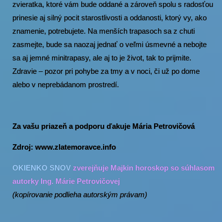
zvieratka, ktoré vám bude oddané a zároveň spolu s radosťou
prinesie aj silný pocit starostlivosti a oddanosti, ktorý vy, ako
znamenie, potrebujete. Na menších trapasoch sa z chuti
zasmejte, bude sa naozaj jednať o veľmi úsmevné a nebojte
sa aj jemné minitrapasy, ale aj to je život, tak to prijmite.
Zdravie – pozor pri pohybe za tmy a v noci, či už po dome
alebo v neprebádanom prostredí.
Za vašu priazeň a podporu ďakuje Mária Petrovičová
Zdroj: www.zlatemoravce.info
OKIENKO SNOV
zverejňuje Majkin horoskop so súhlasom
autorky Ing. Márie Petrovičovej
(kopírovanie podlieha autorským právam)