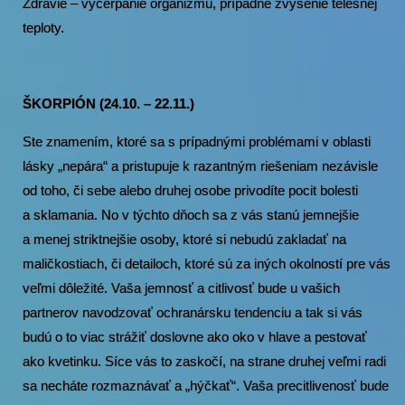
Zdravie – vyčerpanie organizmu, prípadné zvýšenie telesnej
teploty.
ŠKORPIÓN (24.10. – 22.11.)
Ste znamením, ktoré sa s prípadnými problémami v oblasti
lásky „nepára“ a pristupuje k razantným riešeniam nezávisle
od toho, či sebe alebo druhej osobe privodíte pocit bolesti
a sklamania. No v týchto dňoch sa z vás stanú jemnejšie
a menej striktnejšie osoby, ktoré si nebudú zakladať na
maličkostiach, či detailoch, ktoré sú za iných okolností pre vás
veľmi dôležité. Vaša jemnosť a citlivosť bude u vašich
partnerov navodzovať ochranársku tendenciu a tak si vás
budú o to viac strážiť doslovne ako oko v hlave a pestovať
ako kvetinku. Síce vás to zaskočí, na strane druhej veľmi radi
sa necháte rozmaznávať a „hýčkať“. Vaša precitlivenosť bude