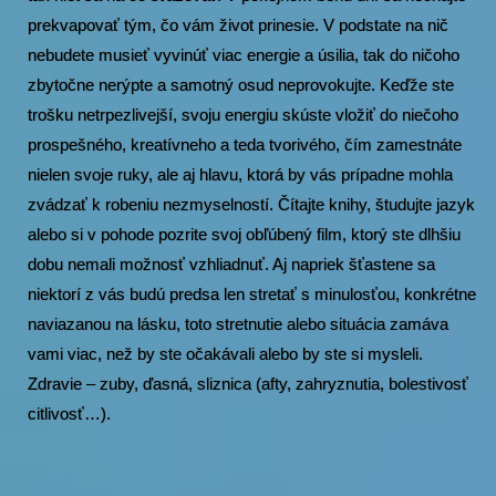
prekvapovať tým, čo vám život prinesie. V podstate na nič
nebudete musieť vyvinúť viac energie a úsilia, tak do ničoho
zbytočne nerýpte a samotný osud neprovokujte. Keďže ste
trošku netrpezlivejší, svoju energiu skúste vložiť do niečoho
prospešného, kreatívneho a teda tvorivého, čím zamestnáte
nielen svoje ruky, ale aj hlavu, ktorá by vás prípadne mohla
zvádzať k robeniu nezmyselností. Čítajte knihy, študujte jazyk
alebo si v pohode pozrite svoj obľúbený film, ktorý ste dlhšiu
dobu nemali možnosť vzhliadnuť. Aj napriek šťastene sa
niektorí z vás budú predsa len stretať s minulosťou, konkrétne
naviazanou na lásku, toto stretnutie alebo situácia zamáva
vami viac, než by ste očakávali alebo by ste si mysleli.
Zdravie – zuby, ďasná, sliznica (afty, zahryznutia, bolestivosť
citlivosť…).