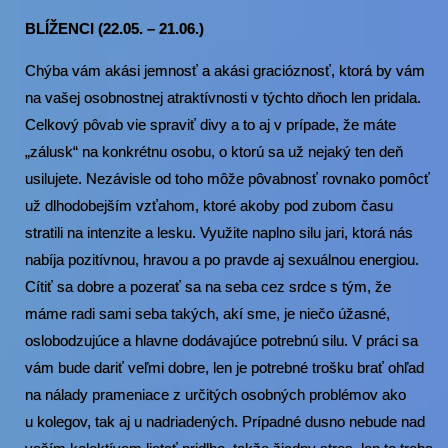
BLÍŽENCI (22.05. – 21.06.)
Chýba vám akási jemnosť a akási gracióznosť, ktorá by vám
na vašej osobnostnej atraktívnosti v týchto dňoch len pridala.
Celkový pôvab vie spraviť divy a to aj v prípade, že máte
„zálusk“ na konkrétnu osobu, o ktorú sa už nejaký ten deň
usilujete. Nezávisle od toho môže pôvabnosť rovnako pomôcť
už dlhodobejším vzťahom, ktoré akoby pod zubom času
stratili na intenzite a lesku. Využite naplno silu jari, ktorá nás
nabíja pozitívnou, hravou a po pravde aj sexuálnou energiou.
Cítiť sa dobre a pozerať sa na seba cez srdce s tým, že
máme radi sami seba takých, akí sme, je niečo úžasné,
oslobodzujúce a hlavne dodávajúce potrebnú silu. V práci sa
vám bude dariť veľmi dobre, len je potrebné trošku brať ohľad
na nálady prameniace z určitých osobných problémov ako
u kolegov, tak aj u nadriadených. Prípadné dusno nebude nad