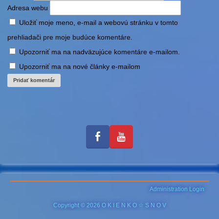
Adresa webu
Uložiť moje meno, e-mail a webovú stránku v tomto
prehliadači pre moje budúce komentáre.
Upozorniť ma na nadväzujúce komentáre e-mailom.
Upozorniť ma na nové články e-mailom
Administration Login
Copyright © 2026 O K I E N K O ☆ S N O V