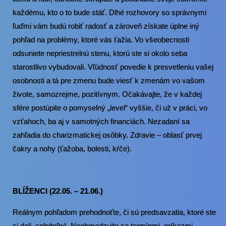
každému, kto o to bude stáť. Dlhé rozhovory so správnymi
ľuďmi vám budú robiť radosť a zároveň získate úplne iný
pohľad na problémy, ktoré vás ťažia. Vo všeobecnosti
odsuniete nepriestrelnú stenu, ktorú ste si okolo seba
starostlivo vybudovali. Vľúdnosť povedie k presvetleniu vašej
osobnosti a tá pre zmenu bude viesť k zmenám vo vašom
živote, samozrejme, pozitívnym. Očakávajte, že v každej
sfére postúpite o pomyselný „level“ vyššie, či už v práci, vo
vzťahoch, ba aj v samotných financiách. Nezadaní sa
zahľadia do charizmatickej osôbky. Zdravie – oblasť prvej
čakry a nohy (ťažoba, bolesti, kŕče).
BLÍŽENCI (22.05. – 21.06.)
Reálnym pohľadom prehodnoťte, či sú predsavzatia, ktoré ste
si dali, splniteľné. Neobmedzujte sa termínmi, príkazmi