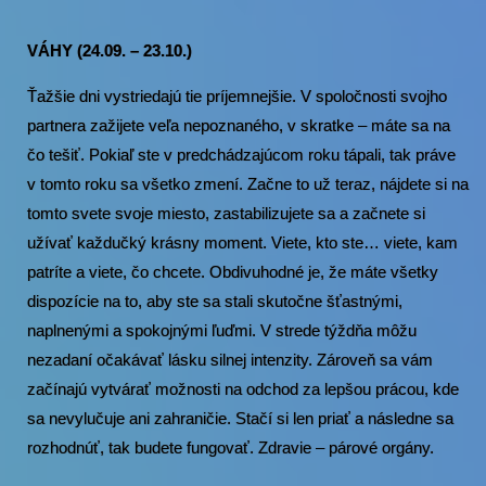
VÁHY (24.09. – 23.10.)
Ťažšie dni vystriedajú tie príjemnejšie. V spoločnosti svojho
partnera zažijete veľa nepoznaného, v skratke – máte sa na
čo tešiť. Pokiaľ ste v predchádzajúcom roku tápali, tak práve
v tomto roku sa všetko zmení. Začne to už teraz, nájdete si na
tomto svete svoje miesto, zastabilizujete sa a začnete si
užívať každučký krásny moment. Viete, kto ste… viete, kam
patríte a viete, čo chcete. Obdivuhodné je, že máte všetky
dispozície na to, aby ste sa stali skutočne šťastnými,
naplnenými a spokojnými ľuďmi. V strede týždňa môžu
nezadaní očakávať lásku silnej intenzity. Zároveň sa vám
začínajú vytvárať možnosti na odchod za lepšou prácou, kde
sa nevylučuje ani zahraničie. Stačí si len priať a následne sa
rozhodnúť, tak budete fungovať. Zdravie – párové orgány.