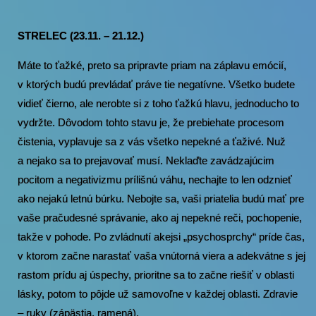
STRELEC (23.11. – 21.12.)
Máte to ťažké, preto sa pripravte priam na záplavu emócií,
v ktorých budú prevládať práve tie negatívne. Všetko budete
vidieť čierno, ale nerobte si z toho ťažkú hlavu, jednoducho to
vydržte. Dôvodom tohto stavu je, že prebiehate procesom
čistenia, vyplavuje sa z vás všetko nepekné a ťaživé. Nuž
a nejako sa to prejavovať musí. Neklaďte zavádzajúcim
pocitom a negativizmu prílišnú váhu, nechajte to len odznieť
ako nejakú letnú búrku. Nebojte sa, vaši priatelia budú mať pre
vaše pračudesné správanie, ako aj nepekné reči, pochopenie,
takže v pohode. Po zvládnutí akejsi „psychosprchy“ príde čas,
v ktorom začne narastať vaša vnútorná viera a adekvátne s jej
rastom prídu aj úspechy, prioritne sa to začne riešiť v oblasti
lásky, potom to pôjde už samovoľne v každej oblasti. Zdravie
– ruky (zápästia, ramená).