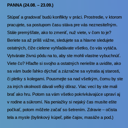
PANNA (24.08. – 23.09.)
Stúpať a gradovať budú konflikty v práci. Prostredie, v ktorom
pracujete, sa postupom času stáva pre vás neznesiteľným.
Stále premýšľate, ako to zmeniť, nuž viete, v čom to je?
Beriete sa až príliš vážne, sledujete sa a hlavne sledujete
ostatných, čiže cielene vyhľadávate všetko, čo vás vytáča.
Vytvárate živnú pôdu na to, aby ste mohli vlastne vybuchnúť.
Viete čo? Hľaďte si svojho a ostatných neriešte a uvidíte, ako
sa vám bude ľahko dýchať a zázračne sa vytratia aj starosti,
či pletky s kolegami. Pousmejte sa nad všetkým, čomu by ste
za iných okolností dávali veľký dôraz. Viac vecí by ste mali
brať ako hru. Potom sa vám všetko pokrivkávajúce upraví aj
v rodine a súkromí. Na peniažky si nejaký čas musíte ešte
počkať, potom môžete začať so šetrením. Zdravie – očista
tela a mysle (bylinkový kúpeľ, pitie čajov, masáže a pod.)