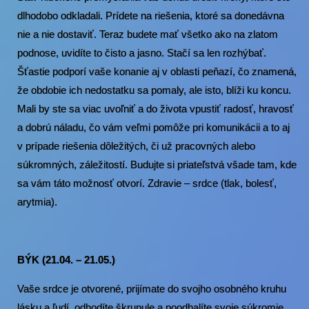
dlhodobo odkladali. Prídete na riešenia, ktoré sa donedávna
nie a nie dostaviť. Teraz budete mať všetko ako na zlatom
podnose, uvidíte to čisto a jasno. Stačí sa len rozhýbať.
Šťastie podporí vaše konanie aj v oblasti peňazí, čo znamená,
že obdobie ich nedostatku sa pomaly, ale isto, blíži ku koncu.
Mali by ste sa viac uvoľniť a do života vpustiť radosť, hravosť
a dobrú náladu, čo vám veľmi pomôže pri komunikácii a to aj
v prípade riešenia dôležitých, či už pracovných alebo
súkromných, záležitostí. Budujte si priateľstvá všade tam, kde
sa vám táto možnosť otvorí. Zdravie – srdce (tlak, bolesť,
arytmia).
BÝK (21.04. – 21.05.)
Vaše srdce je otvorené, prijímate do svojho osobného kruhu
lásku a ľudí, odhodíte škrupule a poodhalíte svoje súkromie