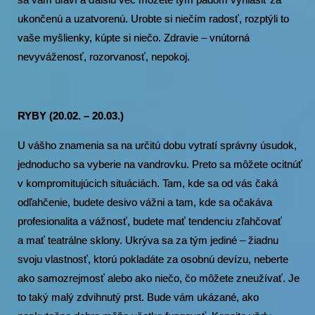
ukončenú a uzatvorenú. Urobte si niečím radosť, rozptýli to
vaše myšlienky, kúpte si niečo. Zdravie – vnútorná
nevyváženosť, rozorvanosť, nepokoj.
RYBY (20.02. – 20.03.)
U vášho znamenia sa na určitú dobu vytratí správny úsudok,
jednoducho sa vyberie na vandrovku. Preto sa môžete ocitnúť
v kompromitujúcich situáciách. Tam, kde sa od vás čaká
odľahčenie, budete desivo vážni a tam, kde sa očakáva
profesionalita a vážnosť, budete mať tendenciu zľahčovať
a mať teatrálne sklony. Ukrýva sa za tým jediné – žiadnu
svoju vlastnosť, ktorú pokladáte za osobnú devízu, neberte
ako samozrejmosť alebo ako niečo, čo môžete zneužívať. Je
to taký malý zdvihnutý prst. Bude vám ukázané, ako