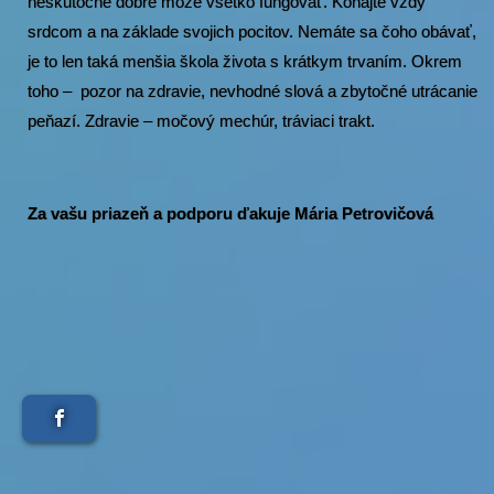
neskutočne dobre môže všetko fungovať. Konajte vždy
srdcom a na základe svojich pocitov. Nemáte sa čoho obávať,
je to len taká menšia škola života s krátkym trvaním. Okrem
toho – pozor na zdravie, nevhodné slová a zbytočné utrácanie
peňazí. Zdravie – močový mechúr, tráviaci trakt.
Za vašu priazeň a podporu ďakuje Mária Petrovičová