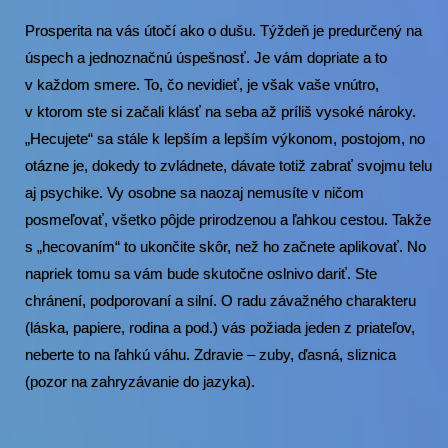
Prosperita na vás útočí ako o dušu. Týždeň je predurčený na
úspech a jednoznačnú úspešnosť. Je vám dopriate a to
v každom smere. To, čo nevidieť, je však vaše vnútro,
v ktorom ste si začali klásť na seba až príliš vysoké nároky.
„Hecujete“ sa stále k lepším a lepším výkonom, postojom, no
otázne je, dokedy to zvládnete, dávate totiž zabrať svojmu telu
aj psychike. Vy osobne sa naozaj nemusíte v ničom
posmeľovať, všetko pôjde prirodzenou a ľahkou cestou. Takže
s „hecovaním“ to ukončite skôr, než ho začnete aplikovať. No
napriek tomu sa vám bude skutočne oslnivo dariť. Ste
chránení, podporovaní a silní. O radu závažného charakteru
(láska, papiere, rodina a pod.) vás požiada jeden z priateľov,
neberte to na ľahkú váhu. Zdravie – zuby, ďasná, sliznica
(pozor na zahryzávanie do jazyka).