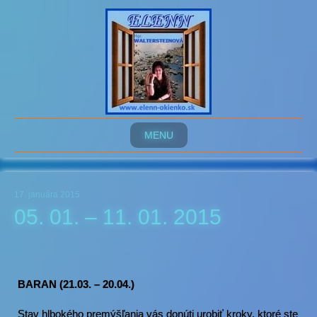
MENU
17. januára 2015
05. 01. – 11. 01. 2015
BARAN (21.03. – 20.04.)
Stav hlbokého premýšľania vás donúti urobiť kroky, ktoré ste