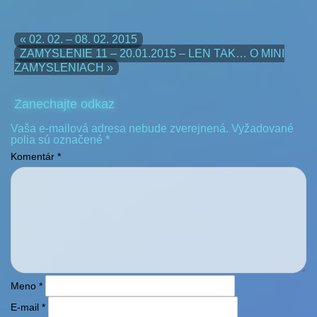
« 02. 02. – 08. 02. 2015
ZAMYSLENIE 11 – 20.01.2015 – LEN TAK… O MINI
ZAMYSLENIACH »
Zanechajte odkaz
Vaša e-mailová adresa nebude zverejnená.
Vyžadované
polia sú označené
*
Komentár
*
Meno
*
E-mail
*