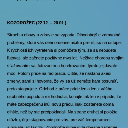
KOZOROŽEC (22.12. – 20.01.)
Strach a obavy o zdravie sa vyparia. Dlhodobejšie zdravotné
problémy, ktoré vás denno-denne ničili a plienili, sú na ústupe.
K rýchlosti ich vytratenia si pomôžete tým, že sa nebudete
ľutovať, ale začnete pozitívne myslieť. Neživte chorobu svojím
sťažovaním sa, ľutovaním a horekovaním, týmto jej dávate
moc. Potom príde na rad práca. Cítite, že nastanú akési
zmeny, sami si hovoríte, že vy sa už nemáte kam posunúť,
preto stagnujete. Odchod z práce príde len a len z vášho
osobného popudu a rozhodnutia, konajte tak len v prípade, že
máte zabezpečenú inú, novú prácu, inak zostanete doma
dlhšie, než by ste predpokladali. Na strane druhej si položte
otázku, či je stagnovanie pre vás, pre váš temperament
a povahu až tak zlý. Zhodnoťte svoje vybudované zázemie.