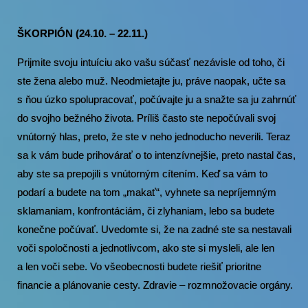
ŠKORPIÓN (24.10. – 22.11.)
Prijmite svoju intuíciu ako vašu súčasť nezávisle od toho, či
ste žena alebo muž. Neodmietajte ju, práve naopak, učte sa
s ňou úzko spolupracovať, počúvajte ju a snažte sa ju zahrnúť
do svojho bežného života. Príliš často ste nepočúvali svoj
vnútorný hlas, preto, že ste v neho jednoducho neverili. Teraz
sa k vám bude prihovárať o to intenzívnejšie, preto nastal čas,
aby ste sa prepojili s vnútorným cítením. Keď sa vám to
podarí a budete na tom „makať“, vyhnete sa nepríjemným
sklamaniam, konfrontáciám, či zlyhaniam, lebo sa budete
konečne počúvať. Uvedomte si, že na zadné ste sa nestavali
voči spoločnosti a jednotlivcom, ako ste si mysleli, ale len
a len voči sebe. Vo všeobecnosti budete riešiť prioritne
financie a plánovanie cesty. Zdravie – rozmnožovacie orgány.