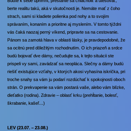
Buďte k sebe úprimní, prestaňte sa chlácholiť a utešovať,
berte realitu takú, aká v skutočnosti je. Nemáte mať z čoho
strach, sami si kladiete polienka pod nohy a to svojím
správaním, konaním a prioritne aj myslením. V tomto týždni
vás čaká naozaj perný víkend, pripravte sa na cestovanie.
Pánom sa zamotá hlava v oblasti lásky, je pravdepodobné, že
sa ocitnú pred dôležitým rozhodnutím. O ich priazeň a srdce
budú bojovať dve dámy, nečudujte sa, k tejto situácii ste
prispeli vy sami, zavádzať sa neopláca. Slečny a dámy budú
riešiť existujúce vzťahy, v ktorých akosi vyhasína iskrička, pri
troche snahy sa vám ju podarí rozdúchať k spokojnosti oboch
strán. O prekvapenie sa vám postará vaše, alebo vám blízke,
dieťatko (rodina). Zdravie – oblasť krku (prehĺtanie, bolesť,
škrabanie, kašeľ…)
LEV (23.07. – 23.08.)