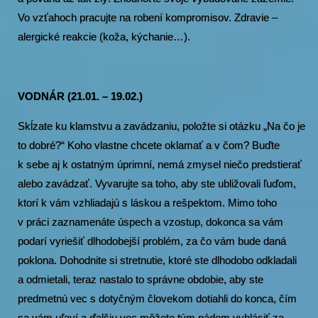
Vo vzťahoch pracujte na robení kompromisov. Zdravie –
alergické reakcie (koža, kýchanie…).
VODNÁR (21.01. – 19.02.)
Skĺzate ku klamstvu a zavádzaniu, položte si otázku „Na čo je
to dobré?“ Koho vlastne chcete oklamať a v čom? Buďte
k sebe aj k ostatným úprimní, nemá zmysel niečo predstierať
alebo zavádzať. Vyvarujte sa toho, aby ste ubližovali ľuďom,
ktorí k vám vzhliadajú s láskou a rešpektom. Mimo toho
v práci zaznamenáte úspech a vzostup, dokonca sa vám
podarí vyriešiť dlhodobejší problém, za čo vám bude daná
poklona. Dohodnite si stretnutie, ktoré ste dlhodobo odkladali
a odmietali, teraz nastalo to správne obdobie, aby ste
predmetnú vec s dotyčným človekom dotiahli do konca, čím
sa vám uľaví a ďalšiu vec môžete tým pádom vyhlásiť za