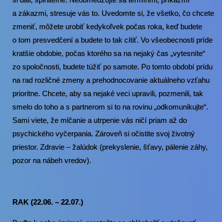
a zákazmi, stresuje vás to. Uvedomte si, že všetko, čo chcete
zmeniť, môžete urobiť kedykoľvek počas roka, keď budete
o tom presvedčení a budete to tak cítiť. Vo všeobecnosti príde
kratšie obdobie, počas ktorého sa na nejaký čas „vytesníte“
zo spoločnosti, budete túžiť po samote. Po tomto období prídu
na rad rozličné zmeny a prehodnocovanie aktuálneho vzťahu
prioritne. Chcete, aby sa nejaké veci upravili, pozmenili, tak
smelo do toho a s partnerom si to na rovinu „odkomunikujte“.
Sami viete, že mlčanie a utrpenie vás ničí priam až do
psychického vyčerpania. Zároveň si očistite svoj životný
priestor. Zdravie – žalúdok (prekyslenie, šťavy, pálenie záhy,
pozor na nábeh vredov).
RAK (22.06. – 22.07.)