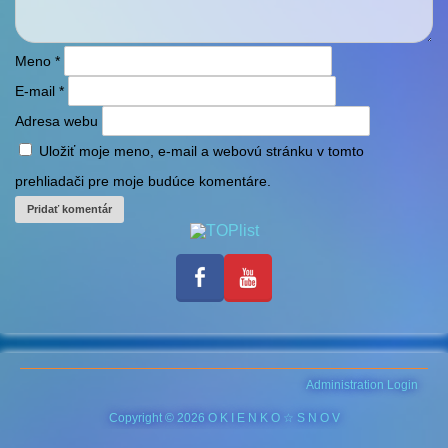
Meno
*
E-mail
*
Adresa webu
Uložiť moje meno, e-mail a webovú stránku v tomto
prehliadači pre moje budúce komentáre.
Administration Login
Copyright © 2026 O K I E N K O ☆ S N O V