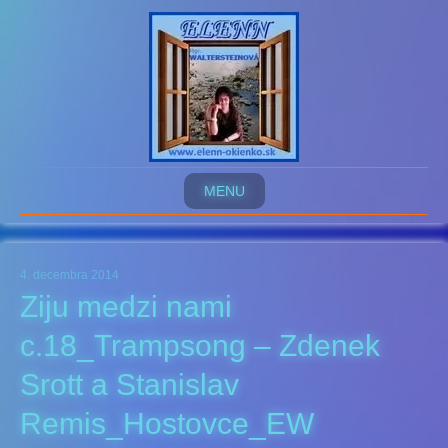
MENU
4. decembra 2014
Ziju medzi nami
c.18_Trampsong – Zdenek
Srott a Stanislav
Remis_Hostovce_EW