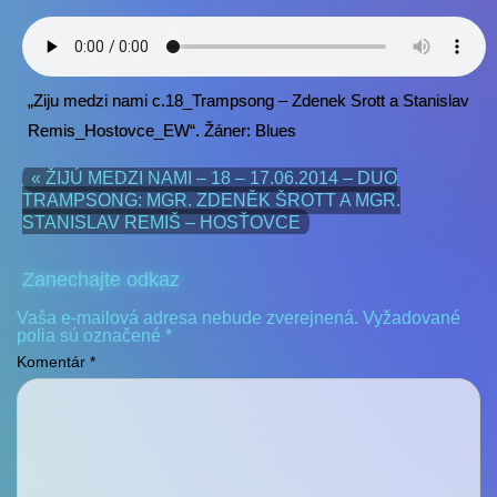
„Ziju medzi nami c.18_Trampsong – Zdenek Srott a Stanislav
Remis_Hostovce_EW“. Žáner: Blues
« ŽIJÚ MEDZI NAMI – 18 – 17.06.2014 – DUO
TRAMPSONG: MGR. ZDENĚK ŠROTT A MGR.
STANISLAV REMIŠ – HOSŤOVCE
Zanechajte odkaz
Vaša e-mailová adresa nebude zverejnená.
Vyžadované
polia sú označené
*
Komentár
*