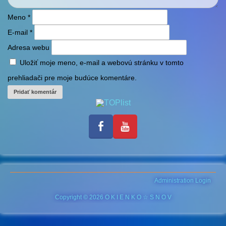
Meno
*
E-mail
*
Adresa webu
Uložiť moje meno, e-mail a webovú stránku v tomto
prehliadači pre moje budúce komentáre.
Administration Login
Copyright © 2026 O K I E N K O ☆ S N O V