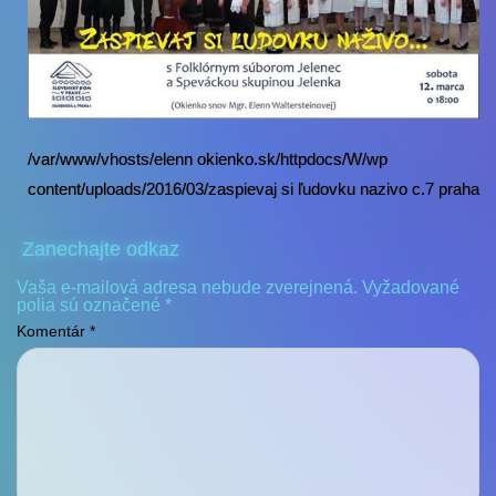
/var/www/vhosts/elenn okienko.sk/httpdocs/W/wp
content/uploads/2016/03/zaspievaj si ľudovku nazivo c.7 praha
Zanechajte odkaz
Vaša e-mailová adresa nebude zverejnená.
Vyžadované
polia sú označené
*
Komentár
*