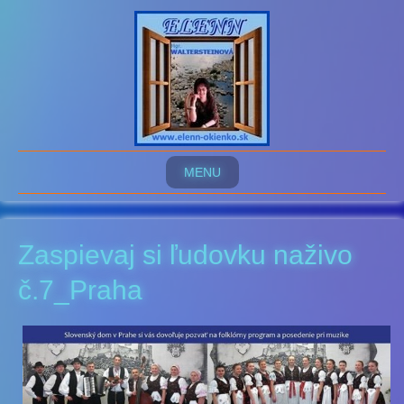
MENU
Zaspievaj si ľudovku naživo
č.7_Praha