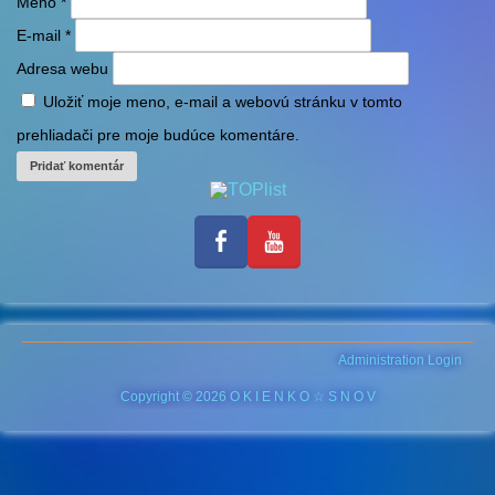
Meno
*
E-mail
*
Adresa webu
Uložiť moje meno, e-mail a webovú stránku v tomto
prehliadači pre moje budúce komentáre.
Administration Login
Copyright © 2026 O K I E N K O ☆ S N O V