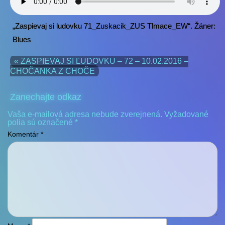
„Zaspievaj si ludovku 71_Zuskacik_ZUS Tlmace_EW“. Žáner:
Blues
« ZASPIEVAJ SI ĽUDOVKU – 72 – 10.02.2016 –
CHOČANKA Z CHOČE
Zanechajte odkaz
Vaša e-mailová adresa nebude zverejnená.
Vyžadované
polia sú označené
*
Komentár
*