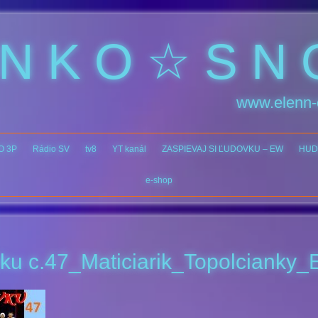
 N K O ☆ S N 
www.elenn-
O 3P
Rádio SV
tv8
YT kanál
ZASPIEVAJ SI ĽUDOVKU – EW
HUD
e-shop
ovku c.47_Maticiarik_Topolcianky