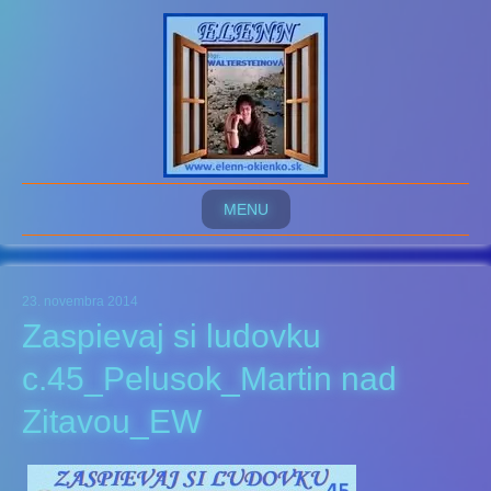
MENU
23. novembra 2014
Zaspievaj si ludovku
c.45_Pelusok_Martin nad
Zitavou_EW