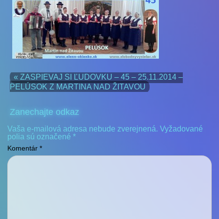
« ZASPIEVAJ SI ĽUDOVKU – 45 – 25.11.2014 –
PELÚSOK Z MARTINA NAD ŽITAVOU
Zanechajte odkaz
Vaša e-mailová adresa nebude zverejnená.
Vyžadované
polia sú označené
*
Komentár
*