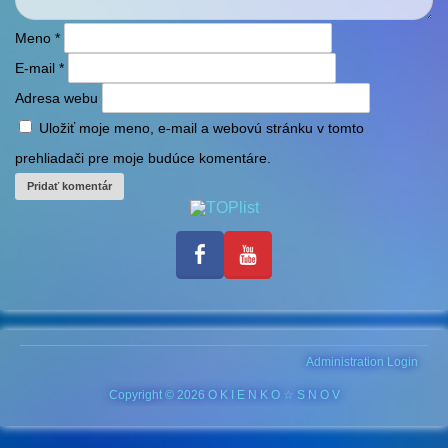
Meno
*
E-mail
*
Adresa webu
Uložiť moje meno, e-mail a webovú stránku v tomto
prehliadači pre moje budúce komentáre.
Administration Login
Copyright © 2026 O K I E N K O ☆ S N O V