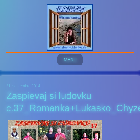
MENU
21. septembra 2014
Zaspievaj si ludovku
c.37_Romanka+Lukasko_Chyz