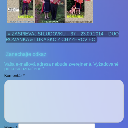
« ZASPIEVAJ SI ĽUDOVKU – 37 – 23.09.2014 – DUO
ROMANKA & LUKÁŠKO Z CHYZEROVIEC
Zanechajte odkaz
Vaša e-mailová adresa nebude zverejnená.
Vyžadované
polia sú označené
*
Komentár
*
Meno
*