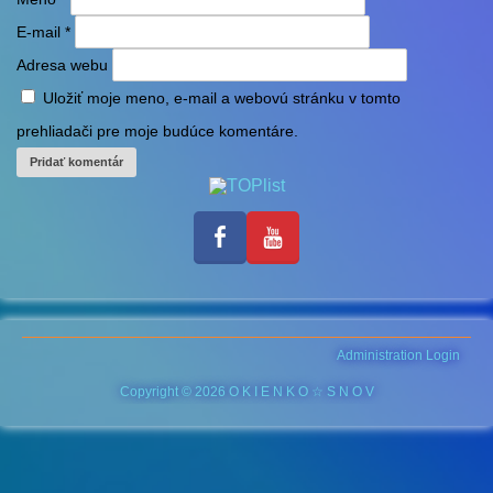
E-mail
*
Adresa webu
Uložiť moje meno, e-mail a webovú stránku v tomto
prehliadači pre moje budúce komentáre.
Administration Login
Copyright © 2026 O K I E N K O ☆ S N O V