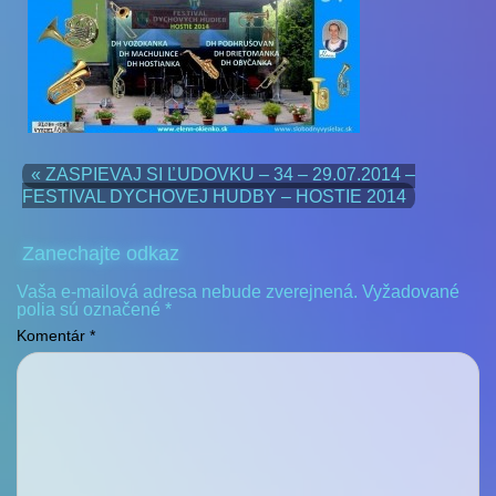
« ZASPIEVAJ SI ĽUDOVKU – 34 – 29.07.2014 –
FESTIVAL DYCHOVEJ HUDBY – HOSTIE 2014
Zanechajte odkaz
Vaša e-mailová adresa nebude zverejnená.
Vyžadované
polia sú označené
*
Komentár
*