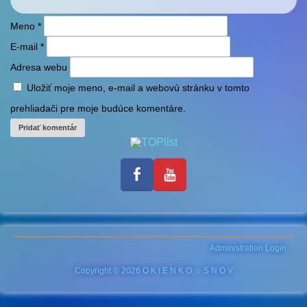
Meno
*
E-mail
*
Adresa webu
Uložiť moje meno, e-mail a webovú stránku v tomto
prehliadači pre moje budúce komentáre.
Administration Login
Copyright © 2026 O K I E N K O ☆ S N O V