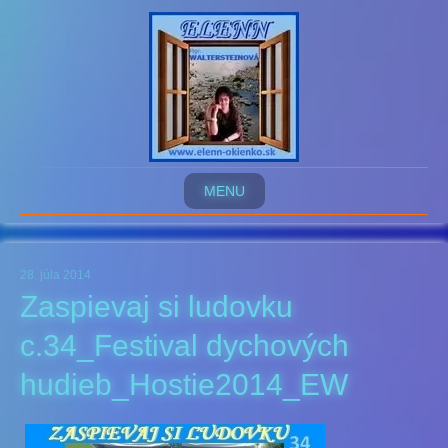
MENU
28. júla 2014
Zaspievaj si ludovku
c.34_Festival dychových
hudieb_Hostie2014_EW