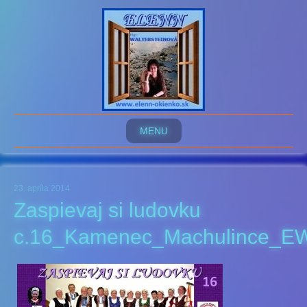
MENU
23. apríla 2014
Zaspievaj si ludovku
c.16_Kamenec_Machulince_E