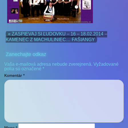
« ZASPIEVAJ SI ĽUDOVKU – 16 – 18.02.2014 –
KAMENEC Z MACHULINIEC… FAŠIANGY
Zanechajte odkaz
Vaša e-mailová adresa nebude zverejnená.
Vyžadované
polia sú označené
*
Komentár
*
Meno
*