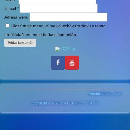
E-mail
*
Adresa webu
Uložiť moje meno, e-mail a webovú stránku v tomto
prehliadači pre moje budúce komentáre.
Administration Login
Copyright © 2026 O K I E N K O ☆ S N O V