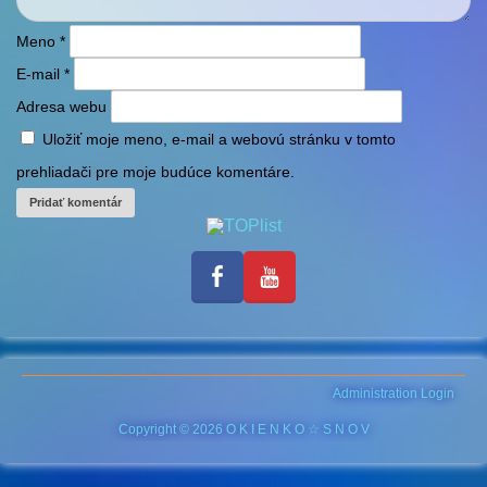
Meno
*
E-mail
*
Adresa webu
Uložiť moje meno, e-mail a webovú stránku v tomto
prehliadači pre moje budúce komentáre.
Administration Login
Copyright © 2026 O K I E N K O ☆ S N O V