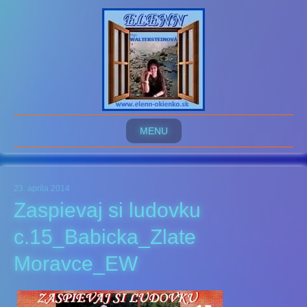
MENU
23. apríla 2014
Zaspievaj si ludovku
c.15_Babicka_Zlate
Moravce_EW