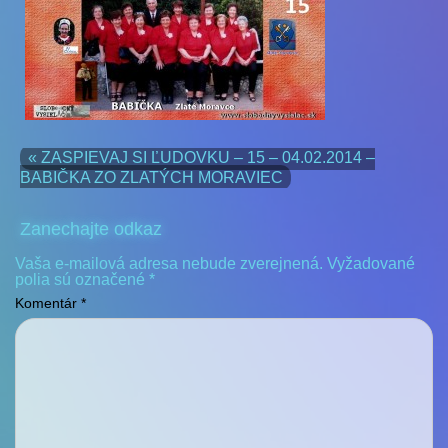
« ZASPIEVAJ SI ĽUDOVKU – 15 – 04.02.2014 –
BABIČKA ZO ZLATÝCH MORAVIEC
Zanechajte odkaz
Vaša e-mailová adresa nebude zverejnená.
Vyžadované
polia sú označené
*
Komentár
*