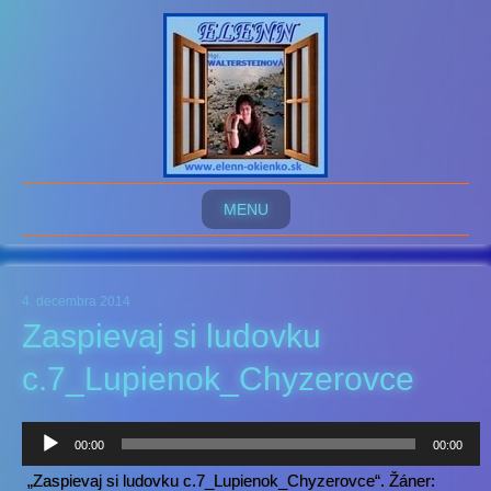
MENU
4. decembra 2014
Zaspievaj si ludovku
c.7_Lupienok_Chyzerovce
Audio
00:00
00:00
prehrávač
„Zaspievaj si ludovku c.7_Lupienok_Chyzerovce“. Žáner: