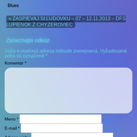
Blues
« ZASPIEVAJ SI ĽUDOVKU – 07 – 12.11.2013 – DFS
LUPIENOK Z CHYZEROVIEC
Zanechajte odkaz
Vaša e-mailová adresa nebude zverejnená.
Vyžadované
polia sú označené
*
Komentár
*
Meno
*
E-mail
*