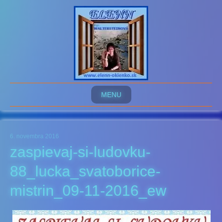
MENU
6. novembra 2016
zaspievaj-si-ludovku-
88_lucka_svatoborice-
mistrin_09-11-2016_ew