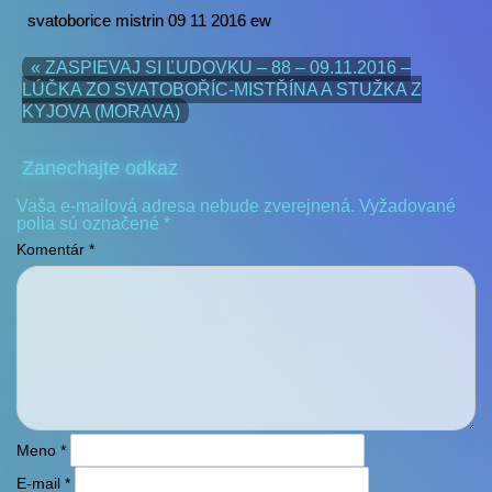
svatoborice mistrin 09 11 2016 ew
« ZASPIEVAJ SI ĽUDOVKU – 88 – 09.11.2016 –
LÚČKA ZO SVATOBOŘÍC-MISTŘÍNA A STUŽKA Z
KYJOVA (MORAVA)
Zanechajte odkaz
Vaša e-mailová adresa nebude zverejnená.
Vyžadované
polia sú označené
*
Komentár
*
Meno
*
E-mail
*