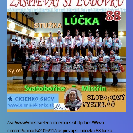
/var/www/vhosts/elenn okienko.sk/httpdocs/W/wp
content/uploads/2016/11/zaspievaj si ludovku 88 lucka