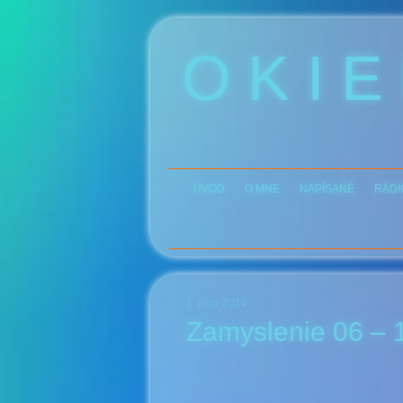
O K I E
ÚVOD
O MNE
NAPÍSANÉ
RÁDI
1. júna 2014
Zamyslenie 06 – 