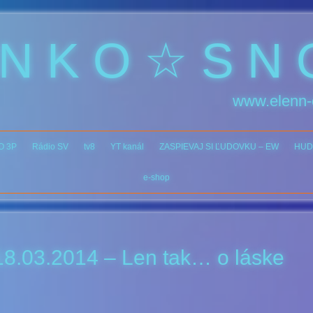
 N K O ☆ S N 
www.elenn-
O 3P
Rádio SV
tv8
YT kanál
ZASPIEVAJ SI ĽUDOVKU – EW
HUD
e-shop
18.03.2014 – Len tak… o láske