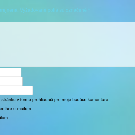
erejnená.
Vyžadované polia sú označené
*
 stránku v tomto prehliadači pre moje budúce komentáre.
entáre e-mailom.
ilom