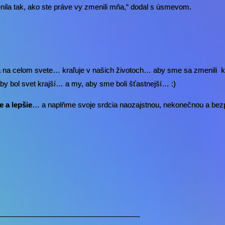
ila tak, ako ste práve vy zmenili mňa,“ dodal s úsmevom.
a na celom svete… kraľuje v našich životoch… aby sme sa zmenili
y bol svet krajší… a my, aby sme boli šťastnejší… :)
e a lepšie
… a naplňme svoje srdcia naozajstnou, nekonečnou a be
——————————————————-