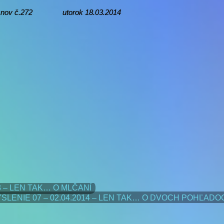
nov č.272 utorok 18.03.2014
13 – LEN TAK… O MLČANÍ
SLENIE 07 – 02.04.2014 – LEN TAK… O DVOCH POHĽADOC