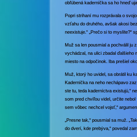
obľúbená kaderníčka sa ho hneď ujal
Popri strihaní mu rozprávala o svoj
vzťahu do druhého, avšak akosi bez c
neexistuje.“ „Prečo si to myslíte?“ 
Muž sa len pousmial a pochválil ju 
vychádzal, na ulici zbadal ďalšieho 
miesto na odpočinok. Iba prešiel ok
Muž, ktorý ho uvidel, sa obrátil ku 
Kaderníčka na neho nechápavo zazrel
ste tu, teda kaderníctva existujú,“ 
som pred chvíľou videl, určite nebol
sem vôbec nechcel vojsť,“ argumen
„Presne tak,“ pousmial sa muž. „Tak 
do dverí, kde prebýva,“ povedal za