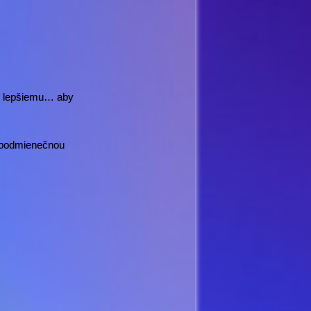
 k lepšiemu… aby
zpodmienečnou