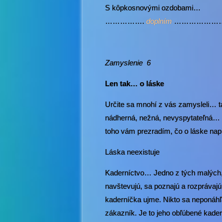
S kôpkosnovými ozdobami…
…………….
doplním
………………
Zamysl
Len tak… o láske
Určite sa mnohí z vás zamysleli… ta
nádherná, nežná, nevyspytateľná… 
toho vám prezradím, čo o láske na
Láska neexistuje
Kaderníctvo… Jedno z tých malých, a
navštevujú, sa poznajú a rozprávajú
kaderníčka ujme. Nikto sa neponáhľ
zákazník. Je to jeho obľúbené kader