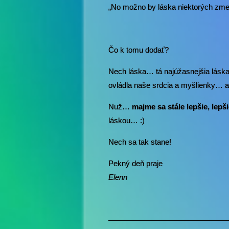
„No možno by láska niektorých zmen
Čo k tomu dodať?
Nech láska… tá najúžasnejšia lásk
ovládla naše srdcia a myšlienky… ab
Nuž…
majme sa stále lepšie, lepši
láskou… :)
Nech sa tak stane!
Pekný deň praje
Elenn
————————————————