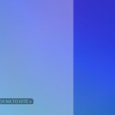
H NA TO ISTÉ »