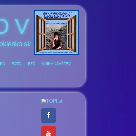
O V
okienko.sk
BA
FOTO
EZO
KNIHA NÁVŠTEV