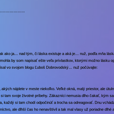
…………………
enie 6
k ako ja… nad tým, či láska existuje a aká je… nuž, podľa mňa láska
mohla by som napísať ešte veľa prívlastkov, ktorými možno lásku o
písal vo svojom blogu Ľuboš Dobrovodský… nuž počúvajte:
kých nájdete v meste niekoľko. Veľké okná, malý priestor, ale útuln
 si tam svoje životné príbehy. Zákazníci nemusia dlho čakať, kým sa
a, každý si tam chodí odpočinúť a trocha sa odreagovať. Dnu vchád
níctvo, ale dlhší čas ho nenavštívil a tak mal vlasy už poriadne dlhé