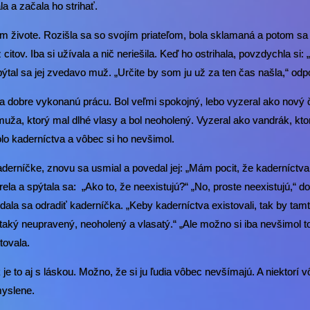
a a začala ho strihať.
om živote. Rozišla sa so svojím priateľom, bola sklamaná a potom sa
itov. Iba si užívala a nič neriešila. Keď ho ostrihala, povzdychla si:
spýtal sa jej zvedavo muž. „Určite by som ju už za ten čas našla,“ o
za dobre vykonanú prácu. Bol veľmi spokojný, lebo vyzeral ako nový
muža, ktorý mal dlhé vlasy a bol neoholený. Vyzeral ako vandrák, kto
olo kaderníctva a vôbec si ho nevšimol.
kaderníčke, znovu sa usmial a povedal jej: „Mám pocit, že kaderníctva
a a spýtala sa: „Ako to, že neexistujú?“ „No, proste neexistujú,“ d
nedala sa odradiť kaderníčka. „Keby kaderníctva existovali, tak by ta
 taký neupravený, neoholený a vlasatý.“ „Ale možno si iba nevšimol t
tovala.
je to aj s láskou. Možno, že si ju ľudia vôbec nevšímajú. A niektorí 
myslene.