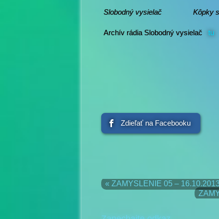
Slobodný vysielač Kôpky s
Archív rádia Slobodný vysielač
tu
Zdieľať na Facebooku
« ZAMYSLENIE 05 – 16.10.20
ZAMY
Zanechajte odkaz