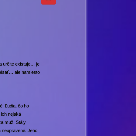
 určite existuje… je
písať… ale namiesto
é. Ľudia, čo ho
 ich nejaká
za muž. Stály
 a neupravené. Jeho