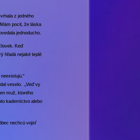
 vrhala z jedného
 „Mám pocit, že láska
dpovedala jednoducho.
 človek. Keď
rý hľadá nejaké teplé
 neexistujú.“
odal veselo. „Veď vy
mten muž, ktorého
oto kaderníctvo alebo
vôbec nechcú vojsť