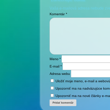
Vaša e-mailová adresa nebude zv
Komentár
*
Meno
*
E-mail
*
Adresa webu
Uložiť moje meno, e-mail a webovú
Upozorniť ma na nadväzujúce kom
Upozorniť ma na nové články e-ma