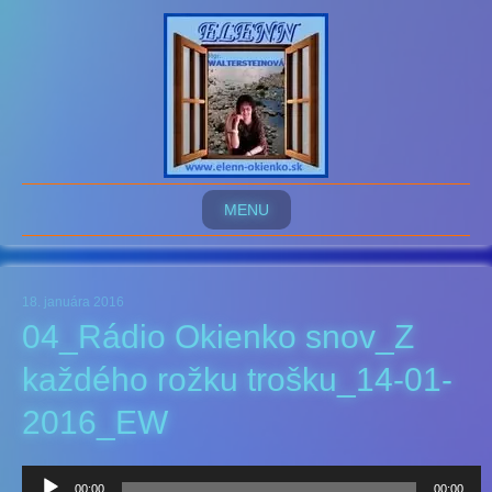
MENU
18. januára 2016
04_Rádio Okienko snov_Z
každého rožku trošku_14-01-
2016_EW
Audio
00:00
00:00