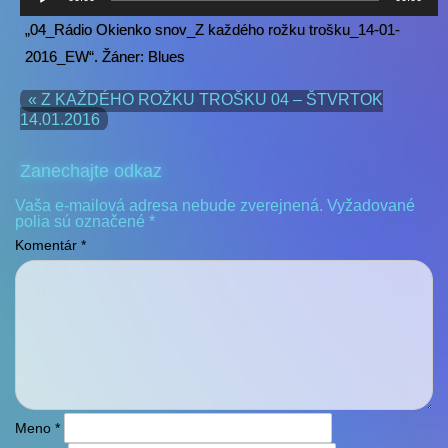
prehrávač
„04_Rádio Okienko snov_Z každého rožku trošku_14-01-
2016_EW“. Žáner: Blues
« Z KAŽDÉHO ROŽKU TROŠKU 04 – ŠTVRTOK
14.01.2016
Zanechajte odkaz
Vaša e-mailová adresa nebude zverejnená.
Vyžadované
polia sú označené
*
Komentár
*
Meno
*