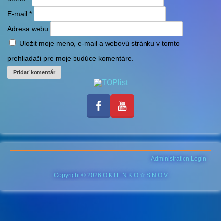
E-mail
*
Adresa webu
Uložiť moje meno, e-mail a webovú stránku v tomto
prehliadači pre moje budúce komentáre.
Administration Login
Copyright © 2026 O K I E N K O ☆ S N O V