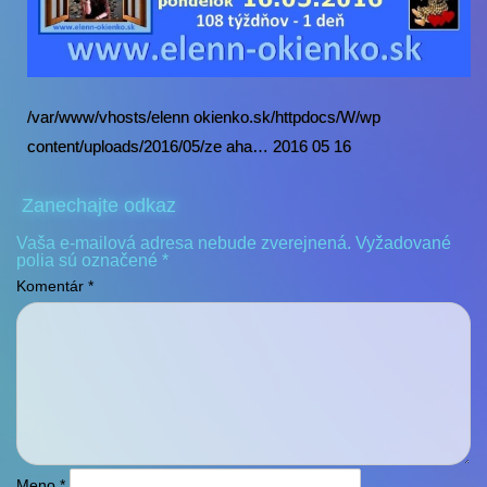
/var/www/vhosts/elenn okienko.sk/httpdocs/W/wp
content/uploads/2016/05/ze aha… 2016 05 16
Zanechajte odkaz
Vaša e-mailová adresa nebude zverejnená.
Vyžadované
polia sú označené
*
Komentár
*
Meno
*