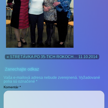
« STRETÁVKA PO 35-TICH ROKOCH… 11.10.2014
Zanechajte odkaz
Vaša e-mailová adresa nebude zverejnená.
Vyžadované
polia sú označené
*
Komentár
*