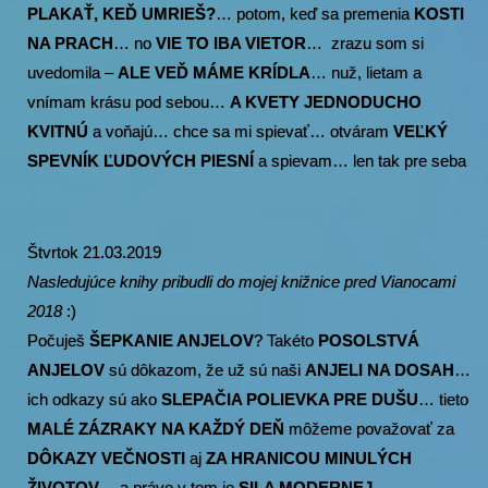
PLAKAŤ, KEĎ UMRIEŠ?
… potom, keď sa premenia
KOSTI
NA PRACH
… no
VIE TO IBA VIETOR
… zrazu som si
uvedomila –
ALE VEĎ MÁME KRÍDLA
… nuž, lietam a
vnímam krásu pod sebou…
A KVETY JEDNODUCHO
KVITNÚ
a voňajú… chce sa mi spievať… otváram
VEĽKÝ
SPEVNÍK ĽUDOVÝCH PIESNÍ
a spievam… len tak pre seba
Štvrtok 21.03.2019
Nasledujúce knihy pribudli do mojej knižnice pred Vianocami
2018
:)
Počuješ
ŠEPKANIE ANJELOV
? Takéto
POSOLSTVÁ
ANJELOV
sú dôkazom, že už sú naši
ANJELI NA DOSAH
…
ich odkazy sú ako
SLEPAČIA POLIEVKA PRE DUŠU
… tieto
MALÉ ZÁZRAKY NA KAŽDÝ DEŇ
môžeme považovať za
D
ÔKAZY VEČNOSTI
aj
ZA HRANICOU MINULÝCH
ŽIVOTOV
… a práve v tom je
SILA MODERNEJ