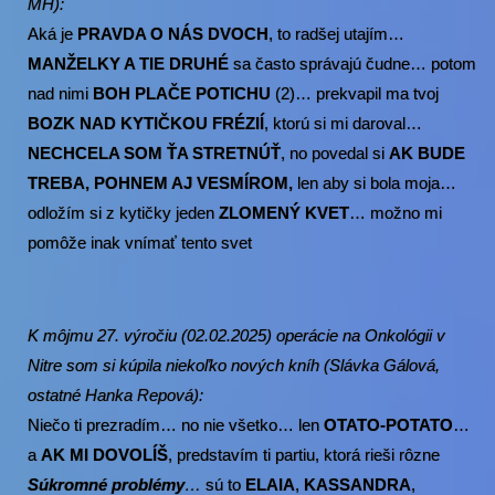
MH):
Aká je
PRAVDA O NÁS DVOCH
, to radšej utajím…
MANŽELKY A TIE DRUHÉ
sa často správajú čudne… potom
nad nimi
BOH PLAČE POTICHU
(2)… prekvapil ma tvoj
BOZK NAD KYTIČKOU FRÉZIÍ
, ktorú si mi daroval…
NECHCELA SOM ŤA STRETNÚŤ
, no povedal si
AK BUDE
TREBA, POHNEM AJ VESMÍROM,
len aby si bola moja…
odložím si z kytičky jeden
ZLOMENÝ KVET
… možno mi
pomôže inak vnímať tento svet
K môjmu 27. výročiu (02.02.2025) operácie na Onkológii v
Nitre som si kúpila niekoľko nových kníh (Slávka Gálová,
ostatné Hanka Repová):
Niečo ti prezradím… no nie všetko… len
OTATO-POTATO
…
a
AK MI DOVOLÍŠ
, predstavím ti partiu, ktorá rieši rôzne
Súkromné problémy
…
sú to
ELAIA
,
KASSANDRA
,