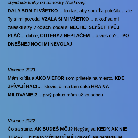
objednala knihy od Simonky Roškovej:
DALA SOM TI VŠETKO
… len tak, aby som Ťa potešila… ale
Ty si mi povedal
VZALA SI MI VŠETKO
… a keď sa mi
zaleskli slzy v očiach, dodal si
NECHCI SLYŠET TVŮJ
PLÁČ
… dobre,
ODTERAZ NEPLAČEM
… a vieš čo?…
PO
DNEŠNEJ NOCI MI NEVOLAJ
Vianoce 2023
Mám krídla a
AKO VIETOR
som priletela na miesto,
KDE
ZPÍVAJÍ RACI
… ktovie, či ma tam čaká
HRA NA
MILOVANIE
2
… prvý pokus mám už za sebou
Vianoce 2022
Čo sa stane,
AK BUDEŠ MÔJ
? Nepýtaj sa
KEDY, AK NIE
TERAZ
… bude to
VÝNIMOČNÁ
udalosť, ale nehľadaj jej