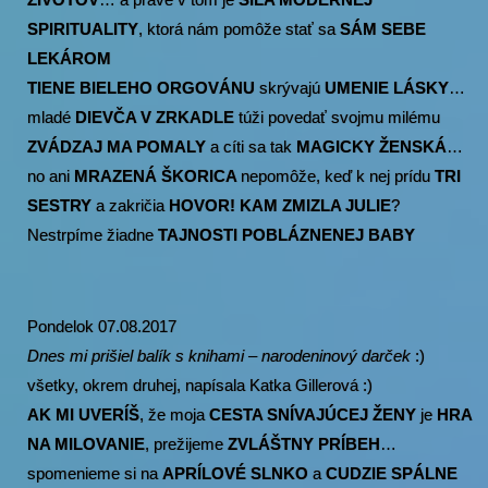
SPIRITUALITY
, ktorá nám pomôže stať sa
SÁM SEBE
LEKÁROM
TIENE BIELEHO ORGOVÁNU
skrývajú
UMENIE LÁSKY
…
mladé
DIEVČA V ZRKADLE
túži povedať svojmu milému
ZVÁDZAJ MA POMALY
a cíti sa tak
MAGICKY ŽENSKÁ
…
no ani
MRAZENÁ ŠKORICA
nepomôže, keď k nej prídu
TRI
SESTRY
a zakričia
HOVOR! KAM ZMIZLA JULIE
?
Nestrpíme žiadne
TAJNOSTI POBLÁZNENEJ BABY
Pondelok 07.08.2017
Dnes mi prišiel balík s knihami – narodeninový darček
:)
všetky, okrem druhej, napísala Katka Gillerová :)
AK MI UVERÍŠ
, že moja
CESTA SNÍVAJÚCEJ ŽENY
je
HRA
NA MILOVANIE
, prežijeme
ZVLÁŠTNY PRÍBEH
…
spomenieme si na
APRÍLOVÉ SLNKO
a
CUDZIE SPÁLNE