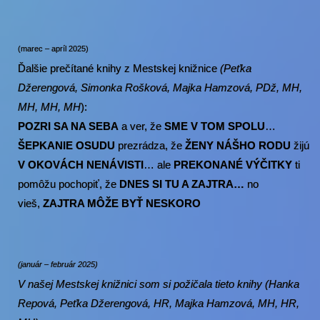
(marec – apríl 2025)
Ďalšie prečítané knihy z Mestskej knižnice
(P
eťka
Džerengová, Simonka Rošková, Majka Hamzová, PDž, MH,
MH, MH, MH
):
POZRI SA NA SEBA
a ver, že
SME V TOM SPOLU
…
ŠEPKANIE OSUDU
prezrádza, že
ŽENY NÁŠHO RODU
žijú
V OKOVÁCH NENÁVISTI
… ale
PREKONANÉ VÝČITKY
ti
pomôžu pochopiť, že
DNES SI TU A ZAJTRA…
no
vieš,
ZAJTRA M
Ô
ŽE BYŤ NESKORO
(január – február 2025)
V našej Mestskej knižnici som si požičala tieto knihy (Hanka
Repová, Peťka Džerengová, HR, Majka Hamzová, MH, HR,