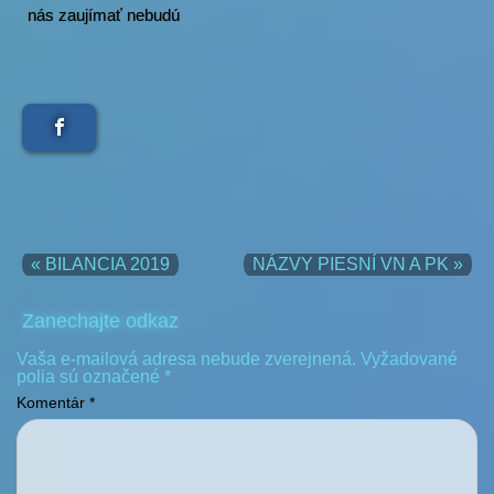
nás zaujímať nebudú
« BILANCIA 2019
NÁZVY PIESNÍ VN A PK »
Zanechajte odkaz
Vaša e-mailová adresa nebude zverejnená.
Vyžadované
polia sú označené
*
Komentár
*