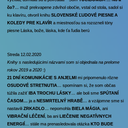
čo?
… muž prekvapene zdvihol obočie, vstal od stola, sadol si
ku klavíru, otvoril knihu
SLOVENSKÉ ĽUDOVÉ PIESNE A
KOLEDY PRE KLAVÍR
a miestnosťou sa rozozneli tóny
piesne Láska, bože, láska, kde ťa ľudia berú
Streda 12.02.2020
Knihy s nasledujúcimi názvami som si objednala na prelome
rokov 2019 a 2020
:)
21 DNÍ KOMUNIKÁCIE S ANJELMI
mi pripomenulo rôzne
OSUDOVÉ STRETNUTIA
… spomínam si, že som občas
túžila zažiť
IBA TROCHU LÁSKY
… ale boli sme
SPÚTANÍ
ČASOM…
ja a
NESMRTELNÝ HRABĚ
… a vzájomne sme si
nastavili
ZRKADLO
… nepomohla
BIELA MÁGIA
, ani
VIBRAČNÍ LÉČENÍ
, ba ani
LIEČENIE NEGATÍVNYCH
ENERGIÍ
… stále ma prenasledovala otázka
KTO BUDE