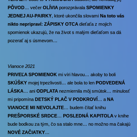
PÔVOD
… večer
OLÍVIA
porozprávala
SPOMIENKY
JEDNEJ AU-PAIRKY
, ktoré ukončila slovami
Na toto vás
nikto nepripraví:
ZÁPISKY OTCA
dieťaťa z mojich
spomienok ukazujú, že na život s malým dieťaťom sa dá
pozerať aj s úsmevom…
Vianoce 2021
PRIVEĽA SPOMIENOK
mi víri hlavou… akoby to boli
SKÚŠKY
mojej trpezlivosti… ale bola to len
PODVEDENÁ
LÁSKA
… ani
ODPLATA
nezmiernila môj smútok… minulosť
mi pripomína
DETSKÝ PLAČ V PODKROVÍ
… a
NA
VIANOCE MI NEVOLAJTE
… budem čítať knihu
PREŠPORSKÉ SRDCE
…
POSLEDNÁ KAPITOLA
v knihe
bude bodkou za tým, čo sa stalo mne… no možno ma čakajú
NOVÉ ZAČIATKY
…