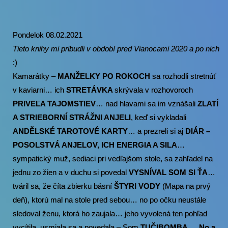
Pondelok 08.02.2021
Tieto knihy mi pribudli v období pred Vianocami 2020 a po nich
:)
Kamarátky –
MANŽELKY PO ROKOCH
sa rozhodli stretnúť
v kaviarni… ich
STRETÁVKA
skrývala v rozhovoroch
PRIVEĽA TAJOMSTIEV
… nad hlavami sa im vznášali
ZLATÍ
A STRIEBORNÍ STRÁŽNI ANJELI
, keď si vykladali
ANDĚLSKÉ TAROTOVÉ KARTY
… a prezreli si aj
DIÁR –
POSOLSTVÁ ANJELOV, ICH ENERGIA A SILA
…
sympatický muž, sediaci pri vedľajšom stole, sa zahľadel na
jednu zo žien a v duchu si povedal
VYSNÍVAL SOM SI ŤA
…
tváril sa, že číta zbierku básní
ŠTYRI VODY
(Mapa na prvý
deň), ktorú mal na stole pred sebou… no po očku neustále
sledoval ženu, ktorá ho zaujala… jeho vyvolená ten pohľad
vycítila, usmiala sa a povedala – Som
TUČIBOMBA … No a