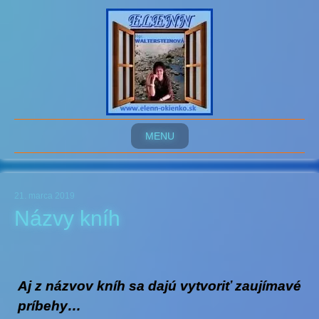
MENU
21. marca 2019
Názvy kníh
Aj z názvov kníh sa dajú vytvoriť zaujímavé
príbehy…