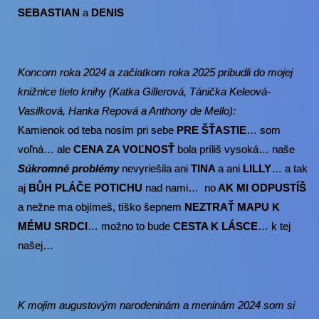
SEBASTIAN
a
DENIS
Koncom roka 2024 a začiatkom roka 2025 pribudli do mojej
knižnice tieto knihy (Katka Gillerová, Tánička Keleová-
Vasilková, Hanka Repová a Anthony de Mello):
Kamienok od teba nosím pri sebe
PRE ŠŤASTIE
… som
voľná… ale
CENA ZA VOĽNOSŤ
bola príliš vysoká… naše
Súkromné problémy
nevyriešila ani
TINA
a ani
LILLY
… a tak
aj
BŮH PLÁČE POTICHU
nad nami… no
AK MI ODPUSTÍŠ
a nežne ma objímeš, tíško šepnem
NEZTRAŤ MAPU K
MÉMU SRDCI
… možno to bude
CESTA K LÁSCE
… k tej
našej…
K mojim augustovým narodeninám a meninám 2024 som si