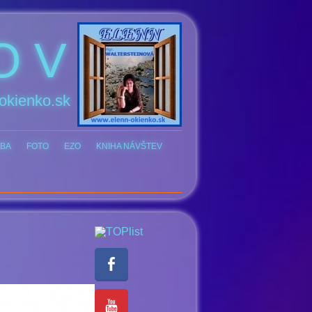
O V
okienko.sk
BA
FOTO
EZO
KNIHA NÁVŠTEV