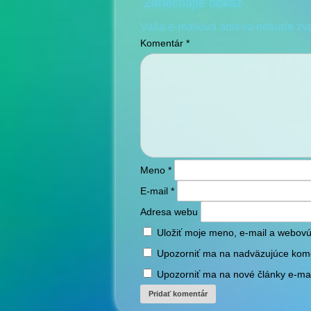
Zanechajte odkaz
Vaša e-mailová adresa nebude zv
Komentár
*
Meno
*
E-mail
*
Adresa webu
Uložiť moje meno, e-mail a webovú
Upozorniť ma na nadväzujúce kom
Upozorniť ma na nové články e-ma