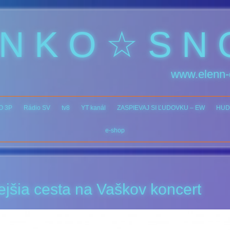
 N K O ☆ S N 
www.elenn-
O 3P
Rádio SV
tv8
YT kanál
ZASPIEVAJ SI ĽUDOVKU – EW
HUD
e-shop
jšia cesta na Vaškov koncert