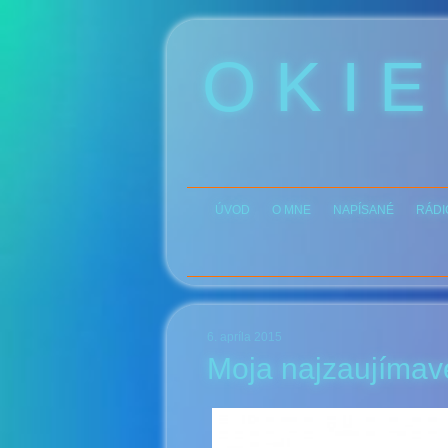
O K I E
ÚVOD
O MNE
NAPÍSANÉ
RÁDI
6. apríla 2015
Moja najzaujímave