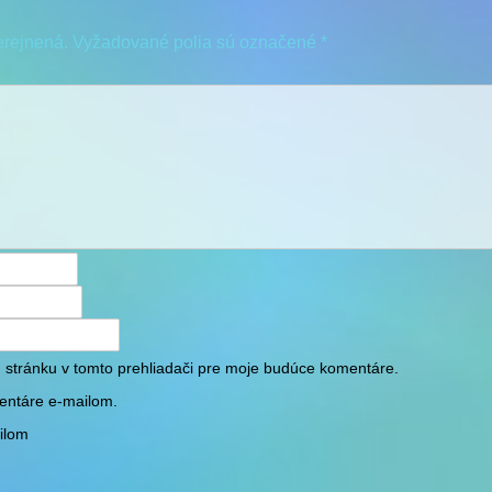
erejnená.
Vyžadované polia sú označené
*
 stránku v tomto prehliadači pre moje budúce komentáre.
entáre e-mailom.
ilom