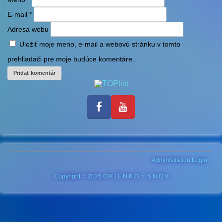
E-mail
*
Adresa webu
Uložiť moje meno, e-mail a webovú stránku v tomto
prehliadači pre moje budúce komentáre.
Administration Login
Copyright © 2026 O K I E N K O ☆ S N O V