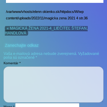
/var/www/vhosts/elenn okienko.sk/httpdocs/W/wp
content/uploads/2022/11/magicka zena 2021 4 str.36
« MAGICKÁ ŽENA 2021-4_LIEČITEĽ ŠTEFAN,
HANDLOVÁ
Zanechajte odkaz
Vaša e-mailová adresa nebude zverejnená.
Vyžadované
polia sú označené
*
Komentár
*
Meno
*